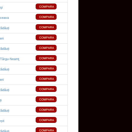
şi
uceava
ădăuți
ni
ădăuți
Târgu-Neamţ
ădăuți
ni
ădăuți
ți
ădăuți
ești
ădăuți