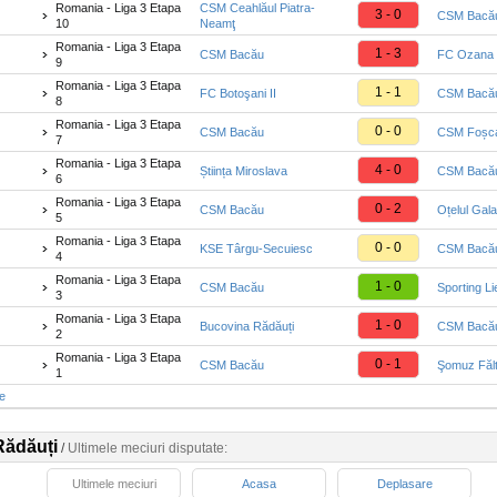
Romania - Liga 3 Etapa
CSM Ceahlăul Piatra-
3 - 0
CSM Bacă
10
Neamţ
Romania - Liga 3 Etapa
1 - 3
CSM Bacău
FC Ozana 
9
Romania - Liga 3 Etapa
1 - 1
FC Botoşani II
CSM Bacă
8
Romania - Liga 3 Etapa
0 - 0
CSM Bacău
CSM Foșca
7
Romania - Liga 3 Etapa
4 - 0
Știința Miroslava
CSM Bacă
6
Romania - Liga 3 Etapa
0 - 2
CSM Bacău
Oțelul Gala
5
Romania - Liga 3 Etapa
0 - 0
KSE Târgu-Secuiesc
CSM Bacă
4
Romania - Liga 3 Etapa
1 - 0
CSM Bacău
Sporting Li
3
Romania - Liga 3 Etapa
1 - 0
Bucovina Rădăuți
CSM Bacă
2
Romania - Liga 3 Etapa
0 - 1
CSM Bacău
Şomuz Fălt
1
te
Rădăuți
/
Ultimele meciuri disputate:
Ultimele meciuri
Acasa
Deplasare