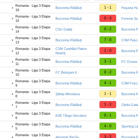
Romania - Liga 3 Etapa
1 - 1
Bucovina Rădăuți
Huşana Hu
16
Romania - Liga 3 Etapa
0 - 3
Bucovina Rădăuți
Foresta S
15
Romania - Liga 3 Etapa
0 - 2
CSU Galați
Bucovina R
14
Romania - Liga 3 Etapa
7 - 0
Bucovina Rădăuți
CSM Pașca
13
Romania - Liga 3 Etapa
CSM Ceahlăul Piatra-
1 - 0
Bucovina R
12
Neamţ
Romania - Liga 3 Etapa
3 - 1
Bucovina Rădăuți
FC Ozana 
11
Romania - Liga 3 Etapa
0 - 2
FC Botoşani II
Bucovina R
10
Romania - Liga 3 Etapa
4 - 1
Bucovina Rădăuți
CSM Foșca
9
Romania - Liga 3 Etapa
1 - 1
Știința Miroslava
Bucovina R
8
Romania - Liga 3 Etapa
1 - 2
Bucovina Rădăuți
Oțelul Gala
7
Romania - Liga 3 Etapa
0 - 1
KSE Târgu-Secuiesc
Bucovina R
6
Romania - Liga 3 Etapa
4 - 0
Bucovina Rădăuți
Sporting Li
5
Romania - Liga 3 Etapa
3 - 2
Aerostar Bacău
Bucovina R