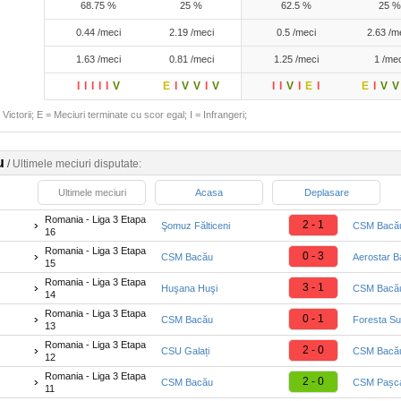
68.75 %
25 %
62.5 %
25 %
0.44 /meci
2.19 /meci
0.5 /meci
2.63 /m
1.63 /meci
0.81 /meci
1.25 /meci
1 /mec
I
I
I
I
I
V
E
I
V
V
I
V
I
I
V
I
E
I
E
I
V
V
Victorii; E = Meciuri terminate cu scor egal; I = Infrangeri;
u
/
Ultimele meciuri disputate:
Ultimele meciuri
Acasa
Deplasare
Romania - Liga 3 Etapa
2 - 1
Şomuz Fălticeni
CSM Bacă
16
Romania - Liga 3 Etapa
0 - 3
CSM Bacău
Aerostar 
15
Romania - Liga 3 Etapa
3 - 1
Huşana Huşi
CSM Bacă
14
Romania - Liga 3 Etapa
0 - 1
CSM Bacău
Foresta S
13
Romania - Liga 3 Etapa
2 - 0
CSU Galați
CSM Bacă
12
Romania - Liga 3 Etapa
2 - 0
CSM Bacău
CSM Pașca
11