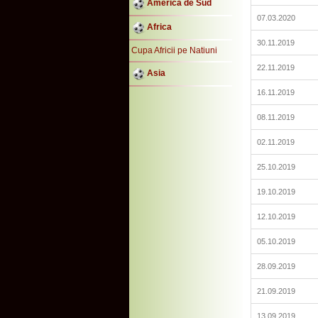
America de Sud
07.03.2020
Africa
30.11.2019
Cupa Africii pe Natiuni
22.11.2019
Asia
16.11.2019
08.11.2019
02.11.2019
25.10.2019
19.10.2019
12.10.2019
05.10.2019
28.09.2019
21.09.2019
13.09.2019