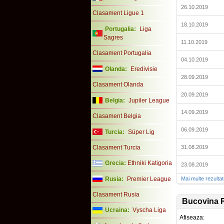
26.10.2019
Clasament Ligue 1
18.10.2019
Portugalia:
Liga
Sagres
11.10.2019
Clasament Portugalia
04.10.2019
Olanda:
Eredivisie
28.09.2019
Clasament Olanda
20.09.2019
Belgia:
Jupiler League
14.09.2019
Clasament Belgia
06.09.2019
Turcia:
Süper Lig
Clasament Turcia
31.08.2019
Grecia:
Ethniki Katigoria
23.08.2019
Rusia:
Premier League
Mai multe rezulta
Clasament Rusia
Bucovina 
Ucraina:
Vyscha Liga
Afiseaza: