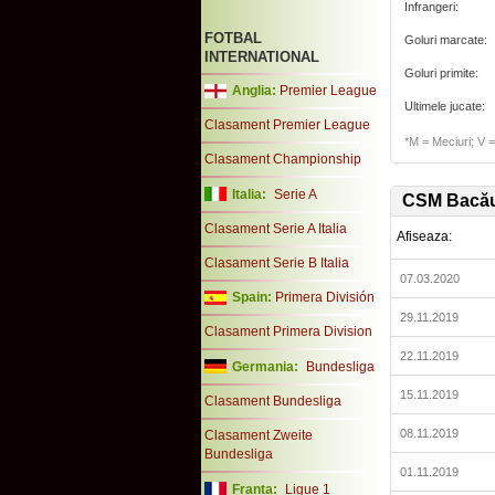
Infrangeri:
FOTBAL
Goluri marcate:
INTERNATIONAL
Goluri primite:
Anglia:
Premier League
Ultimele jucate:
Clasament Premier League
*M = Meciuri; V = 
Clasament Championship
Italia:
Serie A
CSM Bacă
Clasament Serie A Italia
Afiseaza:
Clasament Serie B Italia
07.03.2020
Spain:
Primera División
29.11.2019
Clasament Primera Division
22.11.2019
Germania:
Bundesliga
15.11.2019
Clasament Bundesliga
08.11.2019
Clasament Zweite
Bundesliga
01.11.2019
Franta:
Ligue 1