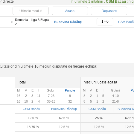
or directe
In ultimele 1 intalniri ,
CSM Bacău
: nic
Ultimele meciuri
Acasa
Deplasare
Romania - Liga 3 Etapa
1 - 0
Bucovina Rădăuți
CSM Bacă
2
ltatelor din ultimele 16 meciuri disputate de fiecare echipa:
Total
Meciuri jucate acasa
M
V
E
I
Goluri
Puncte
M
V
E
I
Goluri
P
16
2
3
11
7-26
9
8
2
1
5
4-10
16
10
2
4
35-13
32
8
5
1
2
21-8
CSM Bacău
Bucovina Rădăuți
CSM Bacău
Bucovina R
12.5 %
62.5 %
25 %
62.5 
18.75 %
12.5 %
12.5 %
12.5 