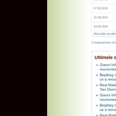
07.09.2019
31.08.2019
24.08.2019
Mai multe rezulta
Comparatii intre ech
Ultimele s
Gianni In
reuniunea
Beşiktaş 
ce a renu
Real Madr
Yan Diom
Gianni In
reuniunea
Beşiktaş 
ce a renu
Real Madr