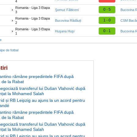
4
Romania - Liga 3 Etapa
0 - 5
Şomuz Fălticeni
Bucovina R
3
Romania - Liga 3 Etapa
1 - 0
Bucovina Rădăuți
CSM Bacă
2
Romania - Liga 3 Etapa
0 - 1
Huşana Huşi
Bucovina R
1
te
ipe de fotbal
tiri
fantino rămâne președintele FIFA după
 de la Rabat
negociază transferul lui Dušan Vlahović după
nțat la Mohamed Salah
id și RB Leipzig au ajuns la un acord pentru
andé
fantino rămâne președintele FIFA după
 de la Rabat
negociază transferul lui Dušan Vlahović după
nțat la Mohamed Salah
id și RB Leipzig au ajuns la un acord pentru