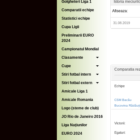
Golgheteri Liga 1
Istoria meciuril
Comparatii echipe
Afiseaza:
Statistici echipe
31.08.2019
Cupa Ligii
Preliminarii EURO
2024
Campionatul Mondial
Clasamente
Cupe
Comparatia rezu
Stiri fotbal intern
Stiri fotbal extern
Echipe
Amicale Liga 1
Amicale Romania
CSM Bacău
Bucovina Rădăuți
Logo (steme de club)
JO Rio de Janeiro 2016
Victorii:
Liga Naţiunilor
Egaluri:
EURO 2024