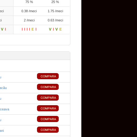
75 %
25 %
eci
0.38 /meci
1.75 /meci
i
2 /meci
0.63 /meci
V
I
I
I
I
I
E
I
V
I
V
E
u
Bacău
u
uceava
u
ni