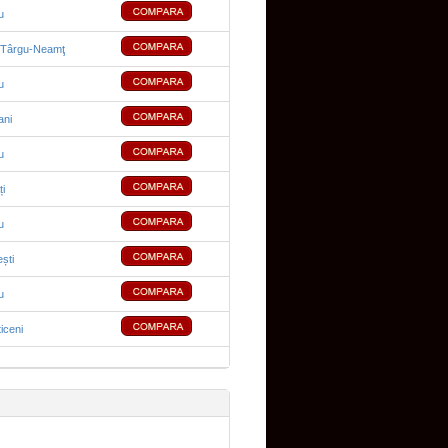
u
Târgu-Neamţ
u
ni
u
ți
u
ești
u
iceni