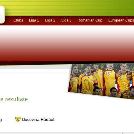
Clubs
Liga 1
Liga 2
Liga 3
Romanian Cup
European Cups
e rezultate
Bucovina Rădăuți
-
u