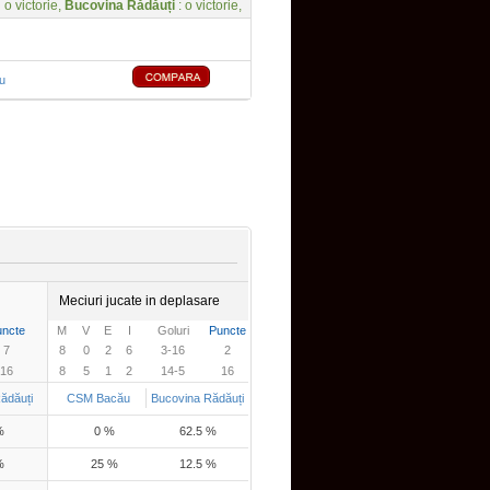
i o victorie,
Bucovina Rădăuți
: o victorie,
u
Meciuri jucate in deplasare
uncte
M
V
E
I
Goluri
Puncte
7
8
0
2
6
3-16
2
16
8
5
1
2
14-5
16
ădăuți
CSM Bacău
Bucovina Rădăuți
%
0 %
62.5 %
%
25 %
12.5 %