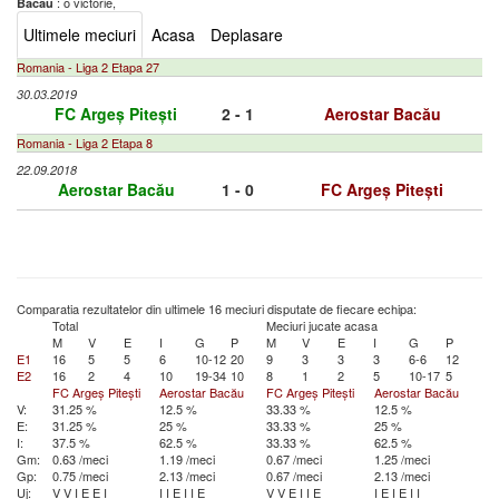
: o victorie,
Bacău
Ultimele meciuri
Acasa
Deplasare
Romania - Liga 2 Etapa 27
30.03.2019
FC Argeș Pitești
2 - 1
Aerostar Bacău
Romania - Liga 2 Etapa 8
22.09.2018
Aerostar Bacău
1 - 0
FC Argeș Pitești
Comparatia rezultatelor din ultimele 16 meciuri disputate de fiecare echipa:
Total
Meciuri jucate acasa
M
V
E
I
G
P
M
V
E
I
G
P
E1
16
5
5
6
10-12
20
9
3
3
3
6-6
12
E2
16
2
4
10
19-34
10
8
1
2
5
10-17
5
FC Argeș Pitești
Aerostar Bacău
FC Argeș Pitești
Aerostar Bacău
V:
31.25 %
12.5 %
33.33 %
12.5 %
E:
31.25 %
25 %
33.33 %
25 %
I:
37.5 %
62.5 %
33.33 %
62.5 %
Gm:
0.63 /meci
1.19 /meci
0.67 /meci
1.25 /meci
Gp:
0.75 /meci
2.13 /meci
0.67 /meci
2.13 /meci
Uj:
V
V
I
E
E
I
I
I
E
I
I
E
V
V
E
I
I
E
I
E
I
E
I
I