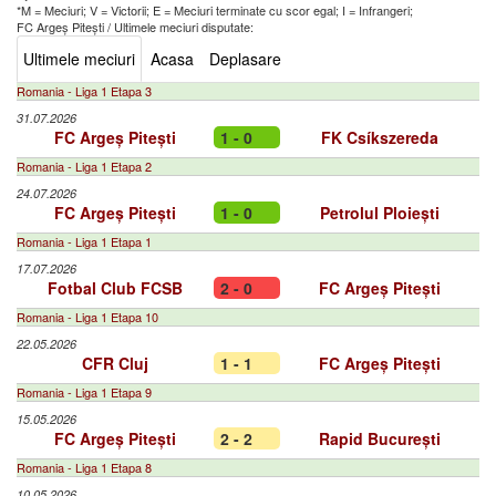
*M = Meciuri; V = Victorii; E = Meciuri terminate cu scor egal; I = Infrangeri;
FC Argeș Pitești
/
Ultimele meciuri disputate:
Ultimele meciuri
Acasa
Deplasare
Romania - Liga 1 Etapa 3
31.07.2026
FC Argeș Pitești
1 - 0
FK Csíkszereda
Romania - Liga 1 Etapa 2
24.07.2026
FC Argeș Pitești
1 - 0
Petrolul Ploiești
Romania - Liga 1 Etapa 1
17.07.2026
Fotbal Club FCSB
2 - 0
FC Argeș Pitești
Romania - Liga 1 Etapa 10
22.05.2026
CFR Cluj
1 - 1
FC Argeș Pitești
Romania - Liga 1 Etapa 9
15.05.2026
FC Argeș Pitești
2 - 2
Rapid București
Romania - Liga 1 Etapa 8
10.05.2026