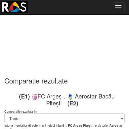
Toggl
navig
Comparatie rezultate
(E1)
FC Argeș
Aerostar Bacău
-
Pitești
(E2)
Comparatie rezultate in
Istoria meciurilor directe
In ultimele 2 intalniri ,
: o victorie,
FC Argeș Pitești
Aerostar