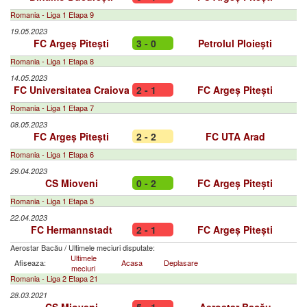
Romania - Liga 1 Etapa 9
19.05.2023
FC Argeș Pitești
3 - 0
Petrolul Ploiești
Romania - Liga 1 Etapa 8
14.05.2023
FC Universitatea Craiova
2 - 1
FC Argeș Pitești
Romania - Liga 1 Etapa 7
08.05.2023
FC Argeș Pitești
2 - 2
FC UTA Arad
Romania - Liga 1 Etapa 6
29.04.2023
CS Mioveni
0 - 2
FC Argeș Pitești
Romania - Liga 1 Etapa 5
22.04.2023
FC Hermannstadt
2 - 1
FC Argeș Pitești
Aerostar Bacău
/
Ultimele meciuri disputate:
Ultimele
Afiseaza:
Acasa
Deplasare
meciuri
Romania - Liga 2 Etapa 21
28.03.2021