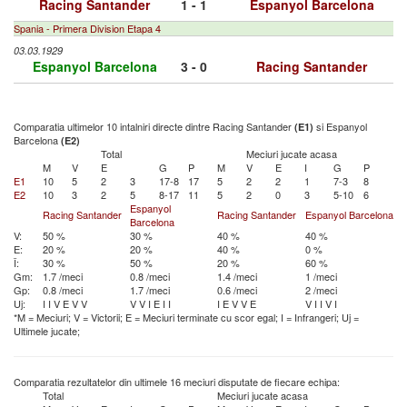
Racing Santander
1 - 1
Espanyol Barcelona
Spania - Primera Division Etapa 4
03.03.1929
Espanyol Barcelona
3 - 0
Racing Santander
Comparatia ultimelor 10 intalniri directe dintre Racing Santander
si Espanyol
(E1)
Barcelona
(E2)
Total
Meciuri jucate acasa
M
V
E
G
P
M
V
E
I
G
P
E1
10
5
2
3
17-8
17
5
2
2
1
7-3
8
E2
10
3
2
5
8-17
11
5
2
0
3
5-10
6
Espanyol
Racing Santander
Racing Santander
Espanyol Barcelona
Barcelona
V:
50 %
30 %
40 %
40 %
E:
20 %
20 %
40 %
0 %
Î:
30 %
50 %
20 %
60 %
Gm:
1.7 /meci
0.8 /meci
1.4 /meci
1 /meci
Gp:
0.8 /meci
1.7 /meci
0.6 /meci
2 /meci
Uj:
I
I
V
E
V
V
V
V
I
E
I
I
I
E
V
V
E
V
I
I
V
I
*M = Meciuri; V = Victorii; E = Meciuri terminate cu scor egal; I = Infrangeri; Uj =
Ultimele jucate;
Comparatia rezultatelor din ultimele 16 meciuri disputate de fiecare echipa:
Total
Meciuri jucate acasa