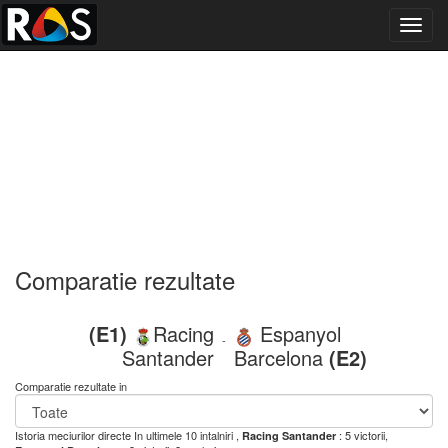
Toggl
navig
Comparatie rezultate
(E1)
Racing
Espanyol
-
Santander
Barcelona
(E2)
Comparatie rezultate in
Istoria meciurilor directe
In ultimele 10 intalniri ,
: 5 victorii,
Racing Santander