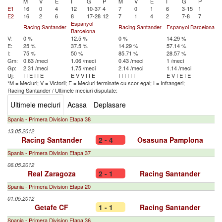
M
V
E
I
G
P
M
V
E
I
G
P
E1
16
0
4
12
10-37
4
7
0
1
6
3-15
1
E2
16
2
6
8
17-28
12
7
1
4
2
7-8
7
Espanyol
Racing Santander
Racing Santander
Espanyol Barcelona
Barcelona
V:
0 %
12.5 %
0 %
14.29 %
E:
25 %
37.5 %
14.29 %
57.14 %
I:
75 %
50 %
85.71 %
28.57 %
Gm:
0.63 /meci
1.06 /meci
0.43 /meci
1 /meci
Gp:
2.31 /meci
1.75 /meci
2.14 /meci
1.14 /meci
Uj:
I
I
E
I
I
E
E
V
V
I
I
E
I
I
I
I
I
I
E
V
I
E
I
E
*M = Meciuri; V = Victorii; E = Meciuri terminate cu scor egal; I = Infrangeri;
Racing Santander
/
Ultimele meciuri disputate:
Ultimele meciuri
Acasa
Deplasare
Spania - Primera Division Etapa 38
13.05.2012
Racing Santander
2 - 4
Osasuna Pamplona
Spania - Primera Division Etapa 37
06.05.2012
Real Zaragoza
2 - 1
Racing Santander
Spania - Primera Division Etapa 20
01.05.2012
Getafe CF
1 - 1
Racing Santander
Spania - Primera Division Etapa 36