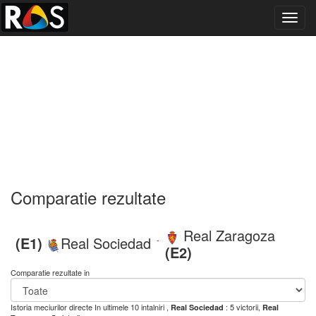
Toggl
navig
Comparatie rezultate
Real Zaragoza
(E1)
Real Sociedad
-
(E2)
Comparatie rezultate in
Istoria meciurilor directe
In ultimele 10 intalniri ,
: 5 victorii,
Real Sociedad
Real