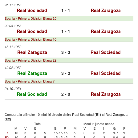
25.11.1956
Real Sociedad
1 - 1
Real Zaragoza
Spania - Primera Division Etapa 25
22.03.1953
Real Sociedad
1 - 1
Real Zaragoza
Spania - Primera Division Etapa 10
16.11.1952
Real Zaragoza
3 - 3
Real Sociedad
Spania - Primera Division Etapa 22
10.02.1952
Real Zaragoza
3 - 2
Real Sociedad
Spania - Primera Division Etapa 7
21.10.1951
Real Sociedad
2 - 0
Real Zaragoza
Comparatia ultimelor 10 intalniri directe dintre Real Sociedad
si Real Zaragoza
(E1)
(E2)
Total
Meciuri jucate acasa
M
V
E
G
P
M
V
E
I
G
P
E1
10
5
0
5
15-15
15
5
3
0
2
9-7
9
E2
10
5
0
5
15-15
15
5
3
0
2
8-6
9