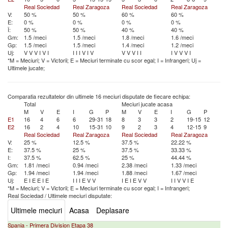
Real Sociedad
Real Zaragoza
Real Sociedad
Real Zaragoza
V:
50 %
50 %
60 %
60 %
E:
0 %
0 %
0 %
0 %
Î:
50 %
50 %
40 %
40 %
Gm:
1.5 /meci
1.5 /meci
1.8 /meci
1.6 /meci
Gp:
1.5 /meci
1.5 /meci
1.4 /meci
1.2 /meci
Uj:
V
V
V
I
V
I
I
I
I
V
I
V
V
V
V
I
I
I
V
V
V
I
*M = Meciuri; V = Victorii; E = Meciuri terminate cu scor egal; I = Infrangeri; Uj =
Ultimele jucate;
Comparatia rezultatelor din ultimele 16 meciuri disputate de fiecare echipa:
Total
Meciuri jucate acasa
M
V
E
I
G
P
M
V
E
I
G
P
E1
16
4
6
6
29-31
18
8
3
3
2
19-15
12
E2
16
2
4
10
15-31
10
9
2
3
4
12-15
9
Real Sociedad
Real Zaragoza
Real Sociedad
Real Zaragoza
V:
25 %
12.5 %
37.5 %
22.22 %
E:
37.5 %
25 %
37.5 %
33.33 %
I:
37.5 %
62.5 %
25 %
44.44 %
Gm:
1.81 /meci
0.94 /meci
2.38 /meci
1.33 /meci
Gp:
1.94 /meci
1.94 /meci
1.88 /meci
1.67 /meci
Uj:
E
I
E
E
I
E
I
I
I
E
V
V
I
E
I
E
V
V
I
I
V
V
I
E
*M = Meciuri; V = Victorii; E = Meciuri terminate cu scor egal; I = Infrangeri;
Real Sociedad
/
Ultimele meciuri disputate:
Ultimele meciuri
Acasa
Deplasare
Spania - Primera Division Etapa 38