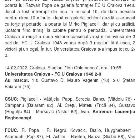
poarta lui Răzvan Popa de galeria formaţiei FC U Craiova 1948.
Jocul a fost întrerupt din nou în minutul 10, de data aceasta
pentru circa 10 minute, după ce galeria echipei gazdă a aruncat
cu torţe şi petarde la poarta lui Mirko Pigliacelli, dar şi cu artificii,
jucătorii fiind trimişi la cabine pentru o perioadă. Universitatea
Craiova a reuşit a doua victorie consecutivă şi e neînvinsă de 3
partide. FC U Craiova 1948 venea după 3 meciuri fără eşec, 2
victorii şi un egal. În tur, Universitatea Craiova s-a impus tot cu 2-
0.
14.02.2022, Craiova, Stadion: "Ion Oblemenco", ora: 19:55
Universitatea Craiova - FC U Craiova 1948 2-0
Au marcat:
1-0 Gustavo Di Mauro Vagenin (16), 2-0 Ştefan
Baiaram (75)
CSUC:
Pigliacelli - Vătăjelu, Papp, Screciu, Bancu (Vlădoiu 78) -
Câmpanu (Baiaram 62), Al. Creţu, Mateiu (Trică 84), Gustavo
(Roguljic 84) - Markovic (Nistor 62), Ivan.
Antrenor: Laurenţiu
Reghecampf
.
FCUC:
R. Popa - R. Negru, Kovacic, Diallo, Huyghebaert -
Asamoah (Pop 87), Fl. Achim - Baeten, Bauza (Sidibe 68), Van