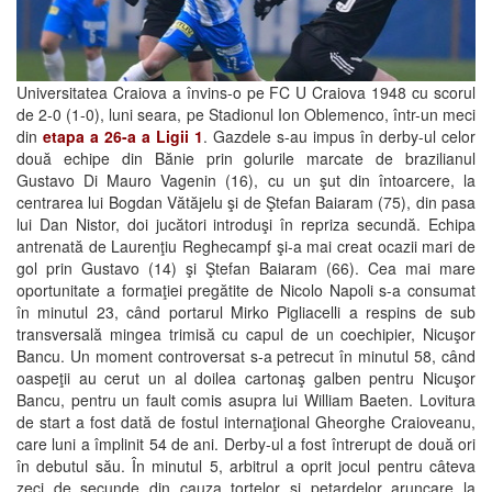
Universitatea Craiova a învins-o pe FC U Craiova 1948 cu scorul
de 2-0 (1-0), luni seara, pe Stadionul Ion Oblemenco, într-un meci
din
etapa a 26-a a Ligii 1
. Gazdele s-au impus în derby-ul celor
două echipe din Bănie prin golurile marcate de brazilianul
Gustavo Di Mauro Vagenin (16), cu un şut din întoarcere, la
centrarea lui Bogdan Vătăjelu şi de Ştefan Baiaram (75), din pasa
lui Dan Nistor, doi jucători introduşi în repriza secundă. Echipa
antrenată de Laurenţiu Reghecampf şi-a mai creat ocazii mari de
gol prin Gustavo (14) şi Ştefan Baiaram (66). Cea mai mare
oportunitate a formaţiei pregătite de Nicolo Napoli s-a consumat
în minutul 23, când portarul Mirko Pigliacelli a respins de sub
transversală mingea trimisă cu capul de un coechipier, Nicuşor
Bancu. Un moment controversat s-a petrecut în minutul 58, când
oaspeţii au cerut un al doilea cartonaş galben pentru Nicuşor
Bancu, pentru un fault comis asupra lui William Baeten. Lovitura
de start a fost dată de fostul internaţional Gheorghe Craioveanu,
care luni a împlinit 54 de ani. Derby-ul a fost întrerupt de două ori
în debutul său. În minutul 5, arbitrul a oprit jocul pentru câteva
zeci de secunde din cauza torţelor şi petardelor aruncare la