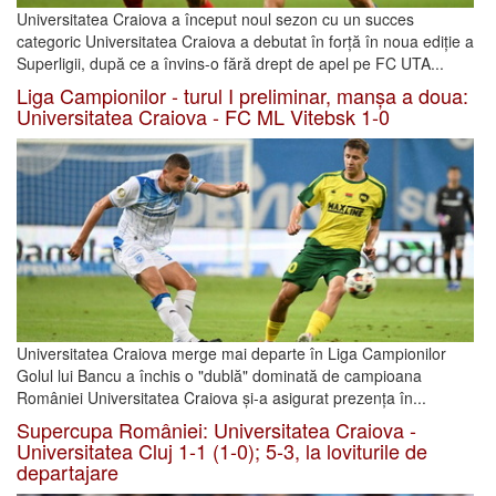
Universitatea Craiova a început noul sezon cu un succes
categoric Universitatea Craiova a debutat în forță în noua ediție a
Superligii, după ce a învins-o fără drept de apel pe FC UTA...
Liga Campionilor - turul I preliminar, manșa a doua:
Universitatea Craiova - FC ML Vitebsk 1-0
Universitatea Craiova merge mai departe în Liga Campionilor
Golul lui Bancu a închis o "dublă" dominată de campioana
României Universitatea Craiova și-a asigurat prezența în...
Supercupa României: Universitatea Craiova -
Universitatea Cluj 1-1 (1-0); 5-3, la loviturile de
departajare