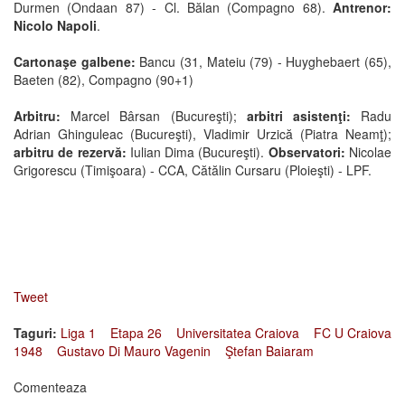
Durmen (Ondaan 87) - Cl. Bălan (Compagno 68).
Antrenor:
Nicolo Napoli
.
Cartonaşe galbene:
Bancu (31, Mateiu (79) - Huyghebaert (65),
Baeten (82), Compagno (90+1)
Arbitru:
Marcel Bârsan (Bucureşti);
arbitri asistenţi:
Radu
Adrian Ghinguleac (Bucureşti), Vladimir Urzică (Piatra Neamţ);
arbitru de rezervă:
Iulian Dima (Bucureşti).
Observatori:
Nicolae
Grigorescu (Timişoara) - CCA, Cătălin Cursaru (Ploieşti) - LPF.
Tweet
Taguri:
Liga 1
Etapa 26
Universitatea Craiova
FC U Craiova
1948
Gustavo Di Mauro Vagenin
Ştefan Baiaram
Comenteaza