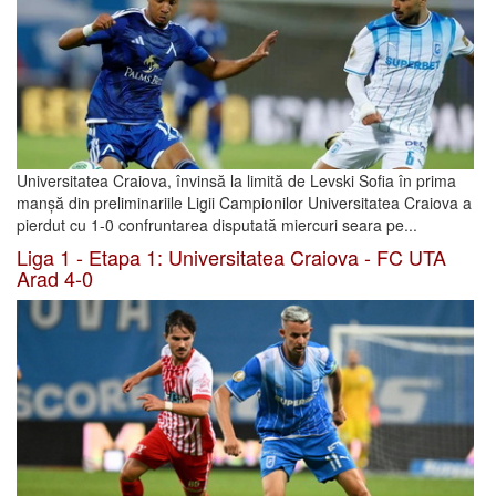
Universitatea Craiova, învinsă la limită de Levski Sofia în prima
manșă din preliminariile Ligii Campionilor Universitatea Craiova a
pierdut cu 1-0 confruntarea disputată miercuri seara pe...
Liga 1 - Etapa 1: Universitatea Craiova - FC UTA
Arad 4-0