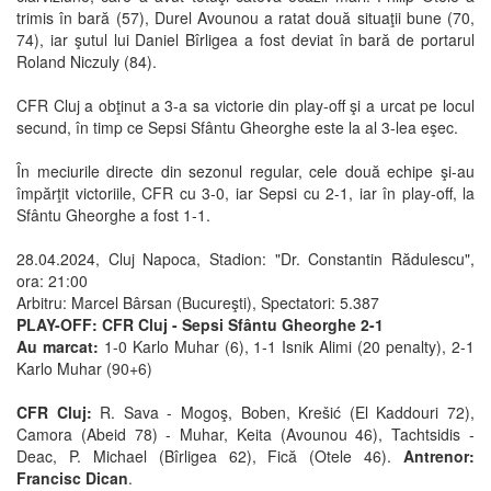
trimis în bară (57), Durel Avounou a ratat două situaţii bune (70,
74), iar şutul lui Daniel Bîrligea a fost deviat în bară de portarul
Roland Niczuly (84).
CFR Cluj a obţinut a 3-a sa victorie din play-off şi a urcat pe locul
secund, în timp ce Sepsi Sfântu Gheorghe este la al 3-lea eşec.
În meciurile directe din sezonul regular, cele două echipe şi-au
împărţit victoriile, CFR cu 3-0, iar Sepsi cu 2-1, iar în play-off, la
Sfântu Gheorghe a fost 1-1.
28.04.2024, Cluj Napoca, Stadion: "Dr. Constantin Rădulescu",
ora: 21:00
Arbitru: Marcel Bârsan (Bucureşti), Spectatori: 5.387
PLAY-OFF: CFR Cluj - Sepsi Sfântu Gheorghe 2-1
Au marcat:
1-0 Karlo Muhar (6), 1-1 Isnik Alimi (20 penalty), 2-1
Karlo Muhar (90+6)
CFR Cluj:
R. Sava - Mogoş, Boben, Krešić (El Kaddouri 72),
Camora (Abeid 78) - Muhar, Keita (Avounou 46), Tachtsidis -
Deac, P. Michael (Bîrligea 62), Fică (Otele 46).
Antrenor:
Francisc Dican
.