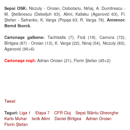
Sepsi OSK:
Niczuly - Oroian, Ciobotariu, Niňaj, A. Dumitrescu -
M. Ştefănescu (Debeljuh 63), Alimi, Kallaku (Aganović 63), Fl.
Ştefan - Šafranko, K. Varga (Popşa 63; R. Varga 78).
Antrenor:
Bernd Storck
.
Cartonaşe galbene:
Tachtsidis (7), Fică (19), Camora (72),
Bîrligea (87) - Oroian (13), K. Varga (22), Ninaj (54), Niczuly (83),
Aganović (90+6)
Cartonaşe roşii:
Adrian Oroian (21), Florin Ştefan (45+2)
Tweet
Taguri:
Liga 1
Etapa 7
CFR Cluj
Sepsi Sfântu Gheorghe
Karlo Muhar
Isnik Alimi
Daniel Bîrligea
Adrian Oroian
Florin Ştefan