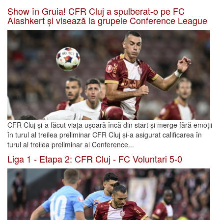
Show în Gruia! CFR Cluj a spulberat-o pe FC
Alashkert și visează la grupele Conference League
CFR Cluj și-a făcut viața ușoară încă din start și merge fără emoții
în turul al treilea preliminar CFR Cluj și-a asigurat calificarea în
turul al treilea preliminar al Conference...
Liga 1 - Etapa 2: CFR Cluj - FC Voluntari 5-0