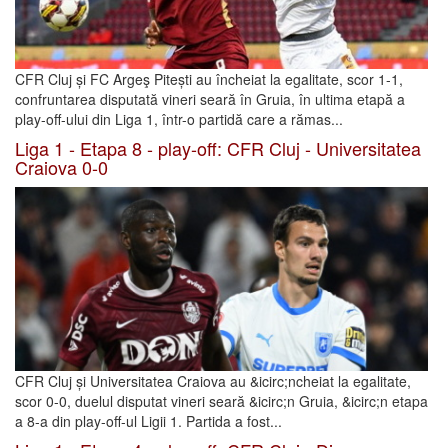
CFR Cluj și FC Argeş Pitești au încheiat la egalitate, scor 1-1,
confruntarea disputată vineri seară în Gruia, în ultima etapă a
play-off-ului din Liga 1, într-o partidă care a rămas...
Liga 1 - Etapa 8 - play-off: CFR Cluj - Universitatea
Craiova 0-0
CFR Cluj și Universitatea Craiova au &icirc;ncheiat la egalitate,
scor 0-0, duelul disputat vineri seară &icirc;n Gruia, &icirc;n etapa
a 8-a din play-off-ul Ligii 1. Partida a fost...