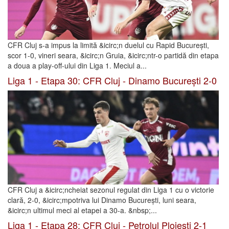
CFR Cluj s-a impus la limită &icirc;n duelul cu Rapid București,
scor 1-0, vineri seara, &icirc;n Gruia, &icirc;ntr-o partidă din etapa
a doua a play-off-ului din Liga 1. Meciul a...
Liga 1 - Etapa 30: CFR Cluj - Dinamo București 2-0
CFR Cluj a &icirc;ncheiat sezonul regulat din Liga 1 cu o victorie
clară, 2-0, &icirc;mpotriva lui Dinamo București, luni seara,
&icirc;n ultimul meci al etapei a 30-a. &nbsp;...
Liga 1 - Etapa 28: CFR Cluj - Petrolul Ploiești 2-1