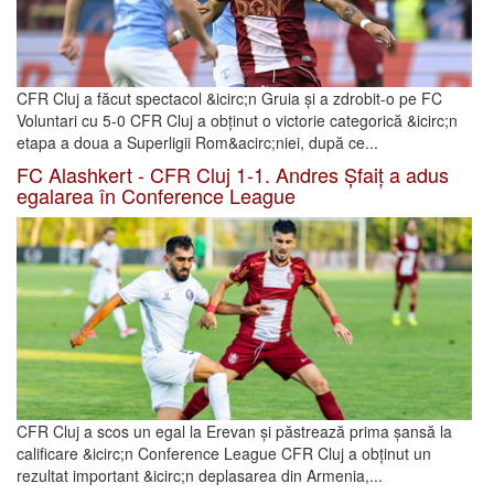
CFR Cluj a făcut spectacol &icirc;n Gruia și a zdrobit-o pe FC
Voluntari cu 5-0 CFR Cluj a obținut o victorie categorică &icirc;n
etapa a doua a Superligii Rom&acirc;niei, după ce...
FC Alashkert - CFR Cluj 1-1. Andres Șfaiț a adus
egalarea în Conference League
CFR Cluj a scos un egal la Erevan și păstrează prima șansă la
calificare &icirc;n Conference League CFR Cluj a obținut un
rezultat important &icirc;n deplasarea din Armenia,...