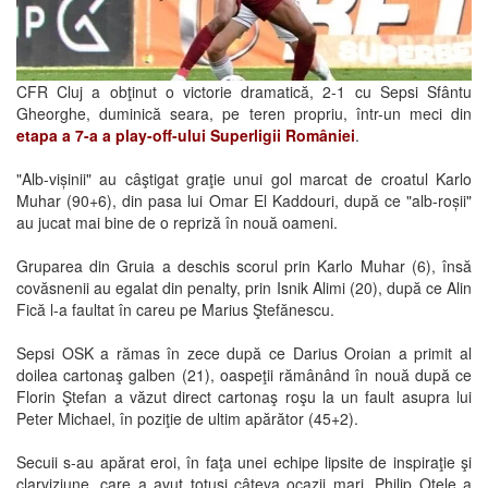
CFR Cluj a obţinut o victorie dramatică, 2-1 cu Sepsi Sfântu
Gheorghe, duminică seara, pe teren propriu, într-un meci din
etapa a 7-a a play-off-ului Superligii României
.
"Alb-vișinii" au câştigat graţie unui gol marcat de croatul Karlo
Muhar (90+6), din pasa lui Omar El Kaddouri, după ce "alb-roșii"
au jucat mai bine de o repriză în nouă oameni.
Gruparea din Gruia a deschis scorul prin Karlo Muhar (6), însă
covăsnenii au egalat din penalty, prin Isnik Alimi (20), după ce Alin
Fică l-a faultat în careu pe Marius Ştefănescu.
Sepsi OSK a rămas în zece după ce Darius Oroian a primit al
doilea cartonaş galben (21), oaspeţii rămânând în nouă după ce
Florin Ştefan a văzut direct cartonaş roşu la un fault asupra lui
Peter Michael, în poziţie de ultim apărător (45+2).
Secuii s-au apărat eroi, în faţa unei echipe lipsite de inspiraţie şi
clarviziune, care a avut totuşi câteva ocazii mari. Philip Otele a