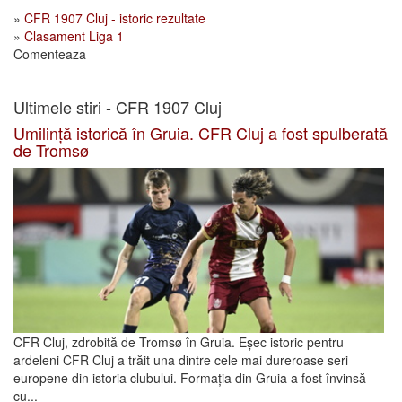
»
CFR 1907 Cluj - istoric rezultate
»
Clasament Liga 1
Comenteaza
Ultimele stiri - CFR 1907 Cluj
Umilință istorică în Gruia. CFR Cluj a fost spulberată
de Tromsø
CFR Cluj, zdrobită de Tromsø în Gruia. Eșec istoric pentru
ardeleni CFR Cluj a trăit una dintre cele mai dureroase seri
europene din istoria clubului. Formația din Gruia a fost învinsă
cu...