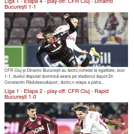
Liga 1 - Etapa 4 - play-off: CFR Cluj - Dinamo
București 1-1
CFR Cluj și Dinamo București au &icirc;ncheiat la egalitate, scor
1-1, duelul disputat duminică seara pe stadionul &quot;Dr.
Constantin Rădulescu&quot;, &icirc;n etapa a patra...
Liga 1 - Etapa 2 - play-off: CFR Cluj - Rapid
București 1-0