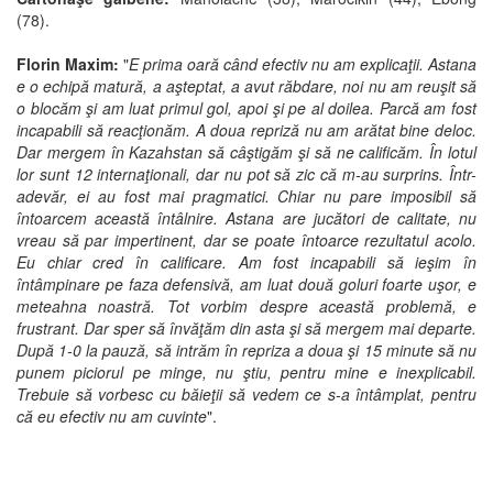
(78).
Florin Maxim:
"
E prima oară când efectiv nu am explicaţii. Astana
e o echipă matură, a aşteptat, a avut răbdare, noi nu am reuşit să
o blocăm şi am luat primul gol, apoi şi pe al doilea. Parcă am fost
incapabili să reacţionăm. A doua repriză nu am arătat bine deloc.
Dar mergem în Kazahstan să câştigăm şi să ne calificăm. În lotul
lor sunt 12 internaţionali, dar nu pot să zic că m-au surprins. Într-
adevăr, ei au fost mai pragmatici. Chiar nu pare imposibil să
întoarcem această întâlnire. Astana are jucători de calitate, nu
vreau să par impertinent, dar se poate întoarce rezultatul acolo.
Eu chiar cred în calificare. Am fost incapabili să ieşim în
întâmpinare pe faza defensivă, am luat două goluri foarte uşor, e
meteahna noastră. Tot vorbim despre această problemă, e
frustrant. Dar sper să învăţăm din asta şi să mergem mai departe.
După 1-0 la pauză, să intrăm în repriza a doua şi 15 minute să nu
punem piciorul pe minge, nu ştiu, pentru mine e inexplicabil.
Trebuie să vorbesc cu băieţii să vedem ce s-a întâmplat, pentru
că eu efectiv nu am cuvinte
".