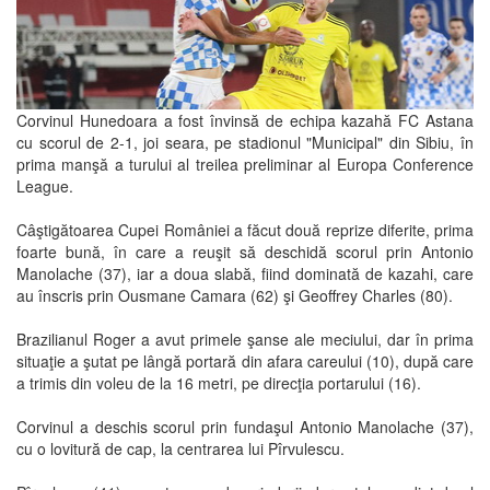
Corvinul Hunedoara a fost învinsă de echipa kazahă FC Astana
cu scorul de 2-1, joi seara, pe stadionul "Municipal" din Sibiu, în
prima manşă a turului al treilea preliminar al Europa Conference
League.
Câştigătoarea Cupei României a făcut două reprize diferite, prima
foarte bună, în care a reuşit să deschidă scorul prin Antonio
Manolache (37), iar a doua slabă, fiind dominată de kazahi, care
au înscris prin Ousmane Camara (62) şi Geoffrey Charles (80).
Brazilianul Roger a avut primele şanse ale meciului, dar în prima
situaţie a şutat pe lângă portară din afara careului (10), după care
a trimis din voleu de la 16 metri, pe direcţia portarului (16).
Corvinul a deschis scorul prin fundaşul Antonio Manolache (37),
cu o lovitură de cap, la centrarea lui Pîrvulescu.