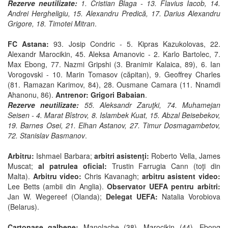
Rezerve neutilizate:
1. Cristian Blaga - 13. Flavius Iacob, 14.
Andrei Hergheligiu, 15. Alexandru Predică, 17. Darius Alexandru
Grigore, 18. Timotei Mitran
.
FC Astana:
93. Josip Condric - 5. Kipras Kazukolovas, 22.
Alexandr Marocikin, 45. Aleksa Amanovic - 2. Karlo Bartolec, 7.
Max Ebong, 77. Nazmi Gripshi (3. Branimir Kalaica, 89), 6. Ian
Vorogovski - 10. Marin Tomasov (căpitan), 9. Geoffrey Charles
(81. Ramazan Karimov, 84), 28. Ousmane Camara (11. Nnamdi
Ahanonu, 86).
Antrenor: Grigori Babaian
.
Rezerve neutilizate:
55. Aleksandr Zaruţki, 74. Muhamejan
Seisen - 4. Marat Bîstrov, 8. Islambek Kuat, 15. Abzal Beisebekov,
19. Barnes Osei, 21. Elhan Astanov, 27. Timur Dosmagambetov,
72. Stanislav Basmanov
.
Arbitru:
Ishmael Barbara;
arbitri asistenţi:
Roberto Vella, James
Muscat;
al patrulea oficial:
Trustin Farrugia Cann (toţi din
Malta).
Arbitru video:
Chris Kavanagh;
arbitru asistent video:
Lee Betts (ambii din Anglia).
Observator UEFA pentru arbitri:
Jan W. Wegereef (Olanda);
Delegat UEFA:
Natalia Vorobiova
(Belarus).
Cartonaşe galbene:
Manolache (38), Marocikin (44), Ebong