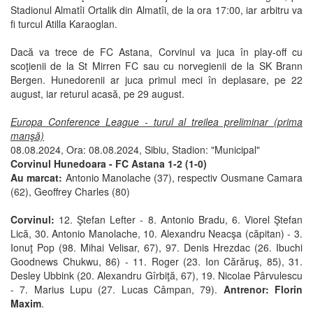
Stadionul Almatîi Ortalik din Almatîi, de la ora 17:00, iar arbitru va
fi turcul Atilla Karaoglan.
Dacă va trece de FC Astana, Corvinul va juca în play-off cu
scoţienii de la St Mirren FC sau cu norvegienii de la SK Brann
Bergen. Hunedorenii ar juca primul meci în deplasare, pe 22
august, iar returul acasă, pe 29 august.
Europa Conference League - turul al treilea preliminar (prima
manşă)
08.08.2024, Ora: 08.08.2024, Sibiu, Stadion: "Municipal"
Corvinul Hunedoara - FC Astana 1-2 (1-0)
Au marcat:
Antonio Manolache (37), respectiv Ousmane Camara
(62), Geoffrey Charles (80)
Corvinul:
12. Ştefan Lefter - 8. Antonio Bradu, 6. Viorel Ştefan
Lică, 30. Antonio Manolache, 10. Alexandru Neacşa (căpitan) - 3.
Ionuţ Pop (98. Mihai Velisar, 67), 97. Denis Hrezdac (26. Ibuchi
Goodnews Chukwu, 86) - 11. Roger (23. Ion Cărăruş, 85), 31.
Desley Ubbink (20. Alexandru Gîrbiţă, 67), 19. Nicolae Pârvulescu
- 7. Marius Lupu (27. Lucas Câmpan, 79).
Antrenor: Florin
Maxim
.