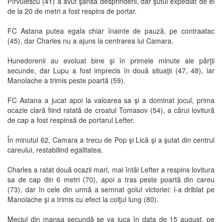
Pîrvulescu (41) a avut şansa desprinderii, dar şutul expediat de el
de la 20 de metri a fost respins de portar.
FC Astana putea egala chiar înainte de pauză, pe contraatac
(45), dar Charles nu a ajuns la centrarea lui Camara.
Hunedorenii au evoluat bine şi în primele minute ale părţii
secunde, dar Lupu a fost imprecis în două situaţii (47, 48), iar
Manolache a trimis peste poartă (59).
FC Astana a jucat apoi la valoarea sa şi a dominat jocul, prima
ocazie clară fiind ratată de croatul Tomasov (54), a cărui lovitură
de cap a fost respinsă de portarul Lefter.
În minutul 62, Camara a trecu de Pop şi Lică şi a şutat din centrul
careului, restabilind egalitatea.
Charles a ratat două ocazii mari, mai întâi Lefter a respins lovitura
sa de cap din 6 metri (70), apoi a tras peste poartă din careu
(73), dar în cele din urmă a semnat golul victoriei: l-a driblat pe
Manolache şi a trimis cu efect la colţul lung (80).
Meciul din manşa secundă se va juca în data de 15 august, pe