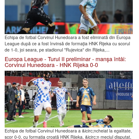
Echipa de fotbal Corvinul Hunedoara a fost eliminată din Europa
League după ce a fost învinsă de formaţia HNK Rijeka cu scorul
de 1-0, joi seara, pe stadionul "Rujevica" din Rijeka,...
Europa League - Turul II preliminar - manşa întâi:
Corvinul Hunedoara - HNK Rijeka 0-0
Echipa de fotbal Corvinul Hunedoara a &icirc;ncheiat la egalitate,
scor 0-0, cu formaţia croată HNK Rijeka, &icirc;n meciul disputat,