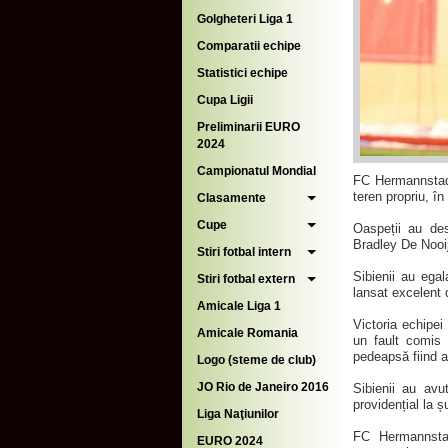
Golgheteri Liga 1
Comparatii echipe
Statistici echipe
Cupa Ligii
Preliminarii EURO
2024
Campionatul Mondial
FC Hermannstadt
teren propriu, î
Clasamente
Cupe
Oaspeții au des
Bradley De Nooij
Stiri fotbal intern
Sibienii au ega
Stiri fotbal extern
lansat excelent 
Amicale Liga 1
Victoria echipei
Amicale Romania
un fault comis 
pedeapsă fiind a
Logo (steme de club)
JO Rio de Janeiro 2016
Sibienii au avu
providențial la ș
Liga Naţiunilor
FC Hermannstad
EURO 2024