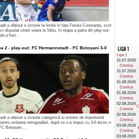
t a obținut o victorie la limită în fața Farului Constanța, scor
ci disputat vineri seara la Sibiu, în etapa a patra din play-out-
ida a fost...
pa 2 - play-out: FC Hermannstadt - FC Botoșani 3-0
Liga 1
31.07.2026
Cronica
31.07.2026
Cronica
01.08.2026
Cronica
01.08.2026
Cronica
02.08.2026
C
Cronica
02.08.2026
t a obținut o victorie categorică și extrem de importantă
Cronica
 pentru evitarea retrogradării, după ce s-a impus cu 3-0 &icirc;n
03.08.2026
 FC Botoșani,...
Cronica
03.08.2026