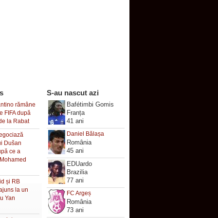
s
S-au nascut azi
Bafétimbi Gomis
antino rămâne
Franța
le FIFA după
41 ani
de la Rabat
Daniel Bălașa
negociază
România
lui Dušan
45 ani
upă ce a
a Mohamed
EDUardo
Brazilia
77 ani
id și RB
ajuns la un
FC Argeș
ru Yan
România
73 ani