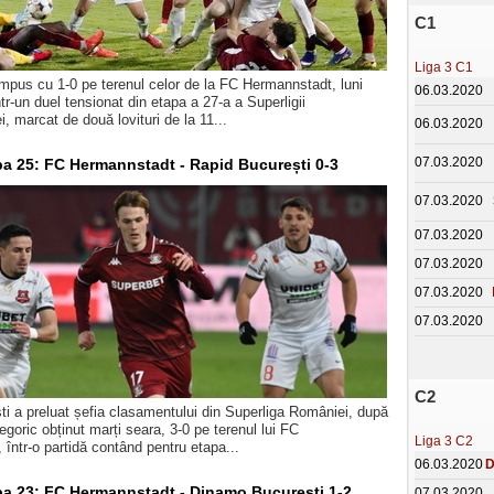
C1
Liga 3 C1
mpus cu 1-0 pe terenul celor de la FC Hermannstadt, luni
06.03.2020
ntr-un duel tensionat din etapa a 27-a a Superligii
, marcat de două lovituri de la 11...
06.03.2020
07.03.2020
apa 25: FC Hermannstadt - Rapid București 0-3
07.03.2020
07.03.2020
07.03.2020
07.03.2020
07.03.2020
C2
i a preluat șefia clasamentului din Superliga României, după
goric obținut marți seara, 3-0 pe terenul lui FC
Liga 3 C2
într-o partidă contând pentru etapa...
06.03.2020
D
apa 23: FC Hermannstadt - Dinamo București 1-2
07.03.2020