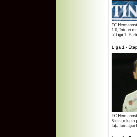
FC Hermannstad
1-0, într-un me
ul Ligii 1. Part
Liga 1 - Eta
FC Hermannstad
&icirc;n lupta
fața formației