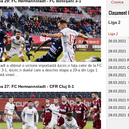
apa 29: FC Hermannstadt - FC Botoşani 3-1
Cronica
Liga 2
Liga 2
26.03.2021
28.03.2021
28.03.2021
P
t a obținut o victorie importantă &icirc;n fața celor de la FC
28.03.2021
C
 3-1, &icirc;n duelul care a deschis etapa a 29-a din Liga 1.
tă vineri...
28.03.2021
28.03.2021
apa 27: FC Hermannstadt - CFR Cluj 0-1
28.03.2021
28.03.2021
R
28.03.2021
28.03.2021