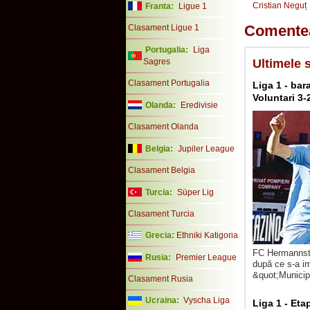
Cristian Neguț
Franta:
Ligue 1
Comente
Clasament Ligue 1
Portugalia:
Liga
Sagres
Ultimele 
Clasament Portugalia
Liga 1 - ba
Voluntari 3-
Olanda:
Eredivisie
Clasament Olanda
Belgia:
Jupiler League
Clasament Belgia
Turcia:
Süper Lig
Clasament Turcia
Grecia:
Ethniki Katigoria
FC Hermannsta
Rusia:
Premier League
după ce s-a im
&quot;Municipa
Clasament Rusia
Ucraina:
Vyscha Liga
Liga 1 - Eta