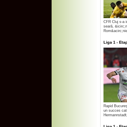
CFR Cluj s-a i
seară, &icirc;
Rom&acirc;niei
Liga 1 - Et
Rapid Bucureșt
un succes cate
Hermannstadt, 
Liga 1 - Et