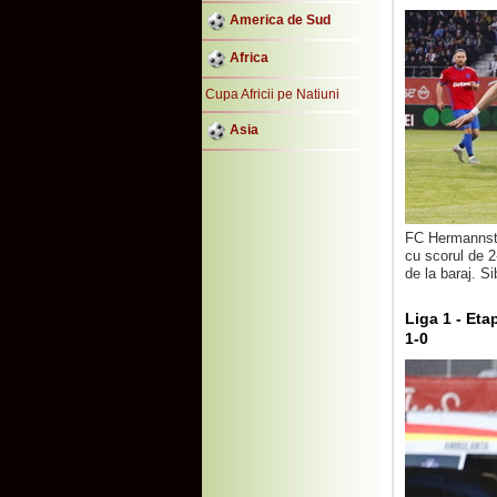
America de Sud
Africa
Cupa Africii pe Natiuni
Asia
FC Hermannstad
cu scorul de 2
de la baraj. Si
Liga 1 - Eta
1-0