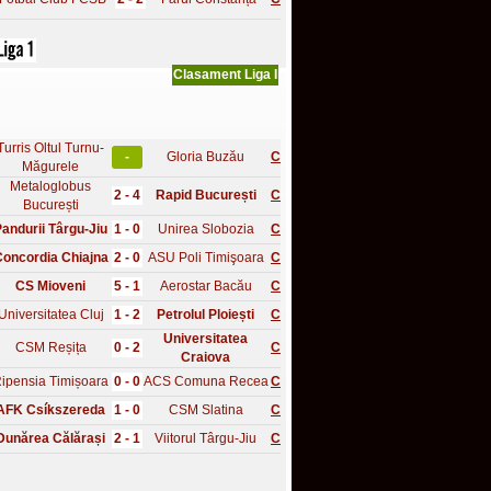
Clasament Liga I
Turris Oltul Turnu-
-
Gloria Buzău
C
Măgurele
Metaloglobus
2 - 4
Rapid București
C
București
andurii Târgu-Jiu
1 - 0
Unirea Slobozia
C
oncordia Chiajna
2 - 0
ASU Poli Timişoara
C
CS Mioveni
5 - 1
Aerostar Bacău
C
Universitatea Cluj
1 - 2
Petrolul Ploiești
C
Universitatea
CSM Reșița
0 - 2
C
Craiova
ipensia Timișoara
0 - 0
ACS Comuna Recea
C
AFK Csíkszereda
1 - 0
CSM Slatina
C
Dunărea Călărași
2 - 1
Viitorul Târgu-Jiu
C