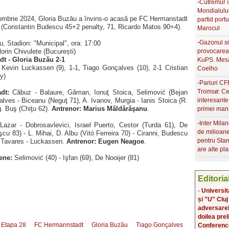
-
Cutremur î
Mondialulu
ctombrie 2024, Gloria Buzău a învins-o acasă pe FC Hermanstadt
partid port
0 (Constantin Budescu 45+2 penalty, 71, Ricardo Matos 90+4).
Marocul
-
Gazonul si
u, Stadion: "Municipal", ora: 17:00
lorin Chivulete (București)
provocarea 
t - Gloria Buzău 2-1
KuPS. Mesaj
Kevin Luckassen (9), 1-1, Tiago Gonçalves (10), 2-1 Cristian
Coelho
y)
-
Pariuri CF
Tromsø: Ce
dt:
Căbuz - Balaure, Găman, Ionuţ Stoica, Selimović (Bejan
lves - Biceanu (Neguţ 71), A. Ivanov, Murgia - Ianis Stoica (R.
interesante
. Buş (Chiţu 62).
Antrenor: Marius Măldărăşanu
.
primei man
-
Inter Milan
azar - Dobrosavlevici, Israel Puerto, Cestor (Turda 61), De
de milioan
şcu 83) - L. Mihai, D. Albu (Vitó Ferreira 70) - Ciranni, Budescu
pentru Stan
 Tavares - Luckassen.
Antrenor: Eugen Neagoe
.
are alte pla
ene:
Selimović (40) - Işfan (69), De Nooijer (81)
Editoria
-
Universit
și "U" Cluj
adversarele
doilea prel
Etapa 28
FC Hermannstadt
Gloria Buzău
Tiago Gonçalves
Conferenc