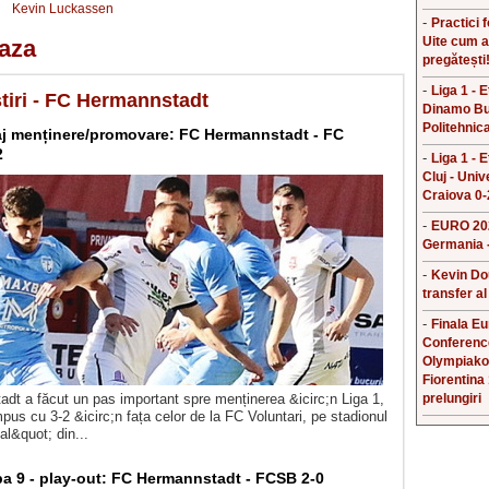
Kevin Luckassen
-
Practici 
Uite cum a
aza
pregătești
-
Liga 1 - 
stiri - FC Hermannstadt
Dinamo Bu
Politehnica
raj menținere/promovare: FC Hermannstadt - FC
2
-
Liga 1 - 
Cluj - Univ
Craiova 0-
-
EURO 202
Germania -
-
Kevin Do
transfer al
-
Finala E
Conferenc
Olympiako
Fiorentina
dt a făcut un pas important spre menținerea &icirc;n Liga 1,
prelungiri
pus cu 3-2 &icirc;n fața celor de la FC Voluntari, pe stadionul
l&quot; din...
pa 9 - play-out: FC Hermannstadt - FCSB 2-0