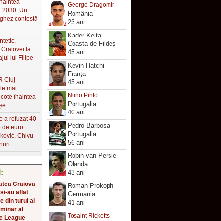
naintea
George Dragomir
i 2030. Un
România
ughez contestă
23 ani
Kader Keita
ntetic,
Coasta de Fildeș
Craiovei la
45 ani
ul lui Filipe
Kevin Hatchi
Franța
R Cluj -
45 ani
le mai
Nuno Pinto
 cote înaintea
Portugalia
șe
40 ani
o a refuzat 40
Pedro Barbosa
e de euro
Portugalia
ković. Chivu
56 ani
nuri
Robin van Persie
Olanda
l:
43 ani
atea Craiova
Roman Prokoph
 și-au aflat
Germania
 din turul al
41 ani
iminar al
Tosaint Ricketts
e League