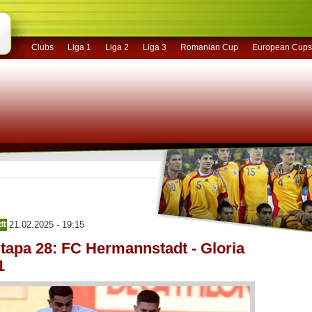
Clubs
Liga 1
Liga 2
Liga 3
Romanian Cup
European Cups
dt
21.02.2025 - 19:15
Etapa 28: FC Hermannstadt - Gloria
1