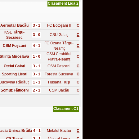
Clasament Liga 2
Aerostar Bacău
3 - 1
FC Botoşani II
C
KSE Târgu-
3 - 0
CSU Galați
C
Secuiesc
FC Ozana Târgu-
CSM Foșcani
4 - 1
C
Neamţ
CSM Ceahlăul
Știința Miroslava
1 - 0
C
Piatra-Neamţ
Oțelul Galați
3 - 1
CSM Pașcani
C
Sporting Liești
3 - 1
Foresta Suceava
C
Bucovina Rădăuți
1 - 1
Huşana Huşi
C
Şomuz Fălticeni
2 - 1
CSM Bacău
C
Clasament C1
acia Unirea Brăila
4 - 1
Metalul Buzău
C
CS Tunari
2 - 1
Viitorul Ianca
C