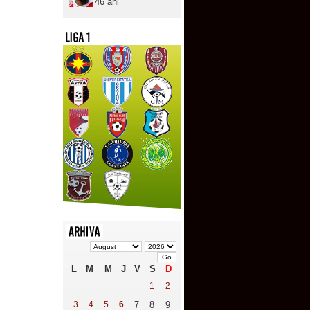
46 ani
L
M
M
J
V
S
D
1
2
3
4
5
6
7
8
9