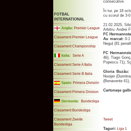
consecutive.
În tur, pe 18 o
FOTBAL
cu scorul de 3-
INTERNATIONAL
21.02.2025, Sibi
Anglia:
Premier League
Arbitru: Andrei F
FC Hermannstad
Clasament Premier League
Au marcat:
0-1 
Neguț (81 penalt
Clasament Championship
FC Hermannsta
Italia:
Serie A
46), Tiago Gonça
Popescu 71), Sg
Clasament Serie A Italia
Gloria Buzău:
L
Clasament Serie B Italia
Nooijer (Dumitra
(Benavente 61),
Spain:
Primera División
Cartonaşe galb
Clasament Primera Division
Germania:
Bundesliga
Clasament Bundesliga
Clasament Zweite
Tweet
Bundesliga
Taguri:
Liga 1