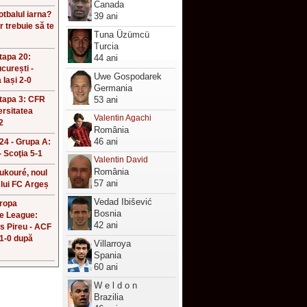
Canada
fotbalul iarna?
39 ani
r trebuie să te
Tuna Üzümcü
!
Turcia
Etapa 20:
44 ani
curești -
Uwe Gospodarek
 Iași 2-0
Germania
Etapa 3: CFR
53 ani
ersitatea
Valentin Agachi
2
România
46 ani
4 - Grupa A:
 Scoţia 5-1
Valentin David
România
ukouré, noul
57 ani
 lui FC Argeș
Vedad Ibišević
uropa
Bosnia
e League:
42 ani
s Pireu - ACF
 1-0 după
Villarroya
Spania
60 ani
W e l d o n
Brazilia