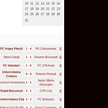
10
11
12
13
14
15
16
17
18
19
20
21
22
23
24
25
26
27
28
29
30
31
FC Argeș Pitești
1 - 0
FK Csíkszereda
C
Oțelul Galați
1 - 1
Dinamo București
C
FC Voluntari
1 - 0
FC UTA Arad
C
Universitatea
4 - 0
Petrolul Ploiești
C
Craiova
Sepsi Sfântu
orvinul Hunedoara
1 - 1
C
Gheorghe
Rapid București
3 - 1
CFR Cluj
C
Universitatea Cluj
2 - 1
FC Botoșani
C
Fotbal Club FCSB
2 - 2
Farul Constanța
C