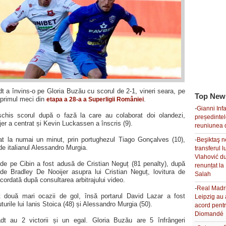
 a învins-o pe Gloria Buzău cu scorul de 2-1, vineri seara, pe
Top New
n primul meci din
.
etapa a 28-a a Superligii României
-
Gianni Inf
chis scorul după o fază la care au colaborat doi olandezi,
președinte
er a centrat și Kevin Luckassen a înscris (9).
reuniunea 
lat la numai un minut, prin portughezul Tiago Gonçalves (10),
-
Beşiktaş 
de italianul Alessandro Murgia.
transferul 
Vlahović d
 de pe Cibin a fost adusă de Cristian Neguț (81 penalty), după
renunțat l
de Bradley De Nooijer asupra lui Cristian Neguț, lovitura de
Salah
cordată după consultarea arbitrajului video.
-
Real Madr
t două mari ocazii de gol, însă portarul David Lazar a fost
Leipzig au 
uturile lui Ianis Stoica (48) și Alessandro Murgia (50).
acord pent
Diomandé
t au 2 victorii și un egal. Gloria Buzău are 5 înfrângeri