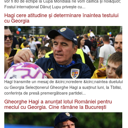
vor fi 80 de echipe la Cupa Mondială ne vom califica și noi&quot;
Fostul internațional Dănuț Lupu privește cu...
Hagi cere atitudine și determinare înaintea testului
cu Georgia
Hagi transmite un mesaj de &icirc;ncredere &icirc;naintea duelului
cu Georgia Selecționerul Gheorghe Hagi a susținut luni, la Tbilisi,
conferința de presă premergătoare partidei...
Gheorghe Hagi a anunțat lotul României pentru
meciul cu Georgia. Cine rămâne la București