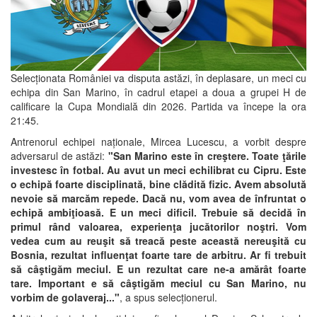
Selecționata României va disputa astăzi, în deplasare, un meci cu
echipa din San Marino, în cadrul etapei a doua a grupei H de
calificare la Cupa Mondială din 2026. Partida va începe la ora
21:45.
Antrenorul echipei naționale, Mircea Lucescu, a vorbit despre
adversarul de astăzi:
"San Marino este în creştere. Toate ţările
investesc în fotbal. Au avut un meci echilibrat cu Cipru. Este
o echipă foarte disciplinată, bine clădită fizic. Avem absolută
nevoie să marcăm repede. Dacă nu, vom avea de înfruntat o
echipă ambiţioasă. E un meci dificil. Trebuie să decidă în
primul rând valoarea, experienţa jucătorilor noştri. Vom
vedea cum au reuşit să treacă peste această nereuşită cu
Bosnia, rezultat influenţat foarte tare de arbitru. Ar fi trebuit
să câştigăm meciul. E un rezultat care ne-a amărât foarte
tare. Important e să câştigăm meciul cu San Marino, nu
vorbim de golaveraj..."
, a spus selecționerul.