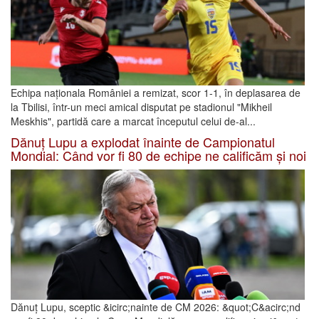
Echipa naționala României a remizat, scor 1-1, în deplasarea de
la Tbilisi, într-un meci amical disputat pe stadionul "Mikheil
Meskhis", partidă care a marcat începutul celui de-al...
Dănuț Lupu a explodat înainte de Campionatul
Mondial: Când vor fi 80 de echipe ne calificăm și noi
Dănuț Lupu, sceptic &icirc;nainte de CM 2026: &quot;C&acirc;nd