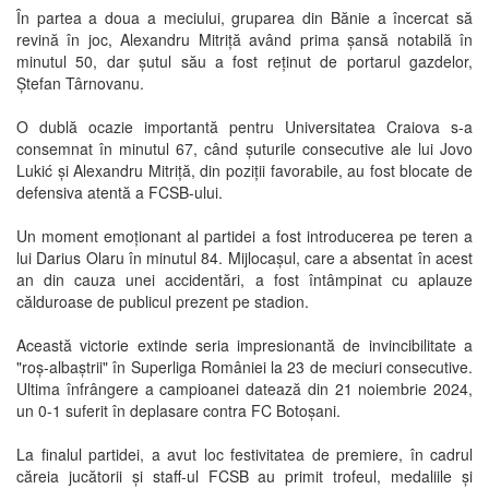
În partea a doua a meciului, gruparea din Bănie a încercat să
revină în joc, Alexandru Mitriță având prima șansă notabilă în
minutul 50, dar șutul său a fost reținut de portarul gazdelor,
Ștefan Târnovanu.
O dublă ocazie importantă pentru Universitatea Craiova s-a
consemnat în minutul 67, când șuturile consecutive ale lui Jovo
Lukić și Alexandru Mitriță, din poziții favorabile, au fost blocate de
defensiva atentă a FCSB-ului.
Un moment emoționant al partidei a fost introducerea pe teren a
lui Darius Olaru în minutul 84. Mijlocașul, care a absentat în acest
an din cauza unei accidentări, a fost întâmpinat cu aplauze
călduroase de publicul prezent pe stadion.
Această victorie extinde seria impresionantă de invincibilitate a
"roș-albaștrii" în Superliga României la 23 de meciuri consecutive.
Ultima înfrângere a campioanei datează din 21 noiembrie 2024,
un 0-1 suferit în deplasare contra FC Botoșani.
La finalul partidei, a avut loc festivitatea de premiere, în cadrul
căreia jucătorii și staff-ul FCSB au primit trofeul, medaliile și