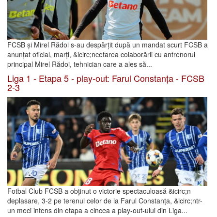
FCSB și Mirel Rădoi s-au despărțit după un mandat scurt FCSB a
anunțat oficial, marți, &icirc;ncetarea colaborării cu antrenorul
principal Mirel Rădoi, tehnician care a ales să...
Liga 1 - Etapa 5 - play-out: Farul Constanța - FCSB
2-3
Fotbal Club FCSB a obținut o victorie spectaculoasă &icirc;n
deplasare, 3-2 pe terenul celor de la Farul Constanța, &icirc;ntr-
un meci intens din etapa a cincea a play-out-ului din Liga...