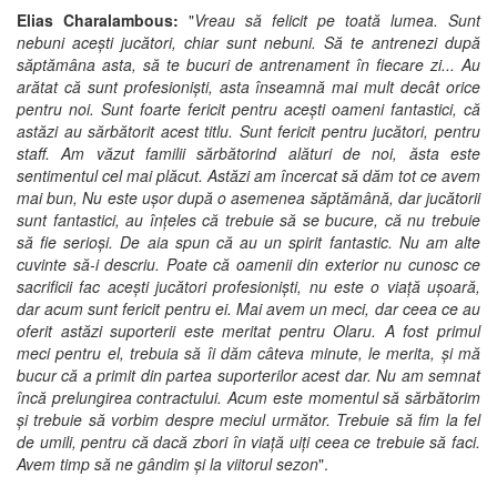
Elias Charalambous:
"
Vreau să felicit pe toată lumea. Sunt
nebuni acești jucători, chiar sunt nebuni. Să te antrenezi după
săptămâna asta, să te bucuri de antrenament în fiecare zi... Au
arătat că sunt profesioniști, asta înseamnă mai mult decât orice
pentru noi. Sunt foarte fericit pentru acești oameni fantastici, că
astăzi au sărbătorit acest titlu. Sunt fericit pentru jucători, pentru
staff. Am văzut familii sărbătorind alături de noi, ăsta este
sentimentul cel mai plăcut. Astăzi am încercat să dăm tot ce avem
mai bun, Nu este ușor după o asemenea săptămână, dar jucătorii
sunt fantastici, au înțeles că trebuie să se bucure, că nu trebuie
să fie serioși. De aia spun că au un spirit fantastic. Nu am alte
cuvinte să-i descriu. Poate că oamenii din exterior nu cunosc ce
sacrificii fac acești jucători profesioniști, nu este o viață ușoară,
dar acum sunt fericit pentru ei. Mai avem un meci, dar ceea ce au
oferit astăzi suporterii este meritat pentru Olaru. A fost primul
meci pentru el, trebuia să îi dăm câteva minute, le merita, și mă
bucur că a primit din partea suporterilor acest dar. Nu am semnat
încă prelungirea contractului. Acum este momentul să sărbătorim
și trebuie să vorbim despre meciul următor. Trebuie să fim la fel
de umili, pentru că dacă zbori în viață uiți ceea ce trebuie să faci.
Avem timp să ne gândim și la viitorul sezon
".