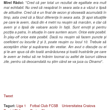
Mirel Rădoi:
"
Cred că per total un rezultat de egalitate era mult
mai echitabil. Nu cred că neapărat în seara asta s-a văzut o lipsă
de atitudine. Cred că e un final de sezon și oboseală acumulată în
timp, asta cred că a făcut diferența în seara asta. Și apoi situațiile
pe care le avem, dacă din 4 metri nu reușim să marcăm, e clar că
avem și o lipsă de valoare acolo în față. Sunt emoții și pentru
poziția a patra, în situația în care suntem acum. Orice este posibil.
În play-off orice este posibil. Dacă nu reușim să facem puncte și
coeficient cu locurile 2 și 3, poate reușim cu locul 10. Trebuie să
acceptăm chiar și supărarea din vestiar. Am avut o discuție cu ei
și le-am spus că din toată amărăciunea și toată frustrările pe care
le avem ar trebui să ne hrănim tocmai cu astfel de lucruri câteva
zile, pentru că deocamdată nu știm când se va juca cu Dinamo
".
Tweet
Taguri:
Liga 1
Fotbal Club FCSB
Universitatea Craiova