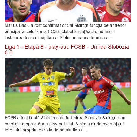
Marius Baciu a fost confirmat oficial &icirc;n funcția de antrenor
principal al celor de la FCSB, clubul anunț&acirc;nd marți
instalarea fostului căpitan al Stelei pe banca tehnică a...
Liga 1 - Etapa 8 - play-out: FCSB - Unirea Slobozia
0-0
FCSB a fost ținută &icirc;n șah de Unirea Slobozia &icirc;ntr-un
meci din etapa a 8-a a play-out-ului. &Icirc;n ciuda avantajului
terenului propriu, partida de pe stadionul...