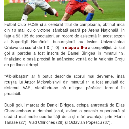
Fotbal Club FCSB și-a celebrat titlul de campioană, obținut încă
din 10 mai, cu o victorie sâmbătă seară pe Arena Națională. În
fața a 53.135 de spectatori, un record de asistență în acest sezon
al Superligii României, bucureștenii au învins Universitatea
Craiova cu scorul de 1-0 (1-0) în
etapa a 9-a
a competiției. Unicul
gol al partidei a fost înscris de Daniel Bîrligea în minutul 19,
finalizând o pasă precisă în adâncime venită de la Valentin Crețu
de pe flancul drept.
"Alb-albaștrii" ar fi putut deschide scorul mai devreme, însă
reușita lui Anzor Mekvabishvili din minutul 11 a fost anulată de
sistemul VAR, stabilindu-se că mingea părăsise terenul în
prealabil.
După golul marcat de Daniel Bîrligea, echipa antrenată de Elias
Charalambous a dominat jocul, având o posesie superioară și
creând mai multe oportunități de a-și mări avantajul prin Florin
Tănase (27), Vlad Chiricheș (29) și Octavian Popescu (37).