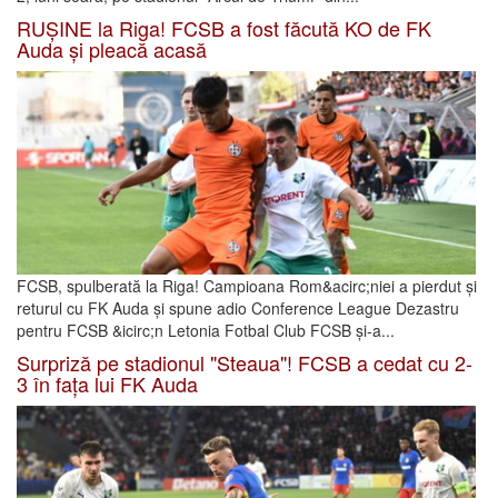
RUȘINE la Riga! FCSB a fost făcută KO de FK
Auda și pleacă acasă
FCSB, spulberată la Riga! Campioana Rom&acirc;niei a pierdut și
returul cu FK Auda și spune adio Conference League Dezastru
pentru FCSB &icirc;n Letonia Fotbal Club FCSB și-a...
Surpriză pe stadionul "Steaua"! FCSB a cedat cu 2-
3 în fața lui FK Auda