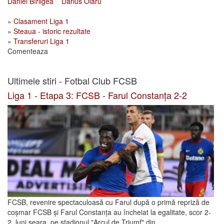
Daniel Bîrligea
Darius Olaru
»
Clasament Liga 1
»
Steaua - istoric rezultate
»
Transferuri Liga 1
Comenteaza
Ultimele stiri - Fotbal Club FCSB
Liga 1 - Etapa 3: FCSB - Farul Constanța 2-2
FCSB, revenire spectaculoasă cu Farul după o primă repriză de
coșmar FCSB și Farul Constanța au încheiat la egalitate, scor 2-
2, luni seara, pe stadionul "Arcul de Triumf" din...