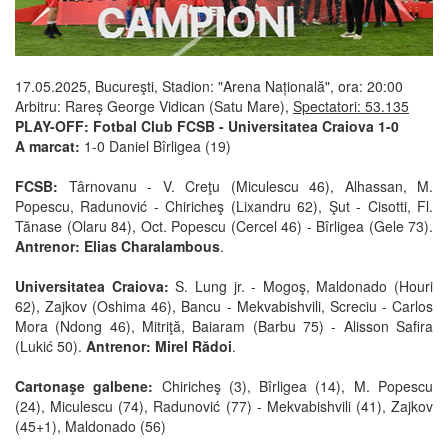
17.05.2025, Bucureşti, Stadion: "Arena Națională", ora: 20:00
Arbitru: Rareș George Vidican (Satu Mare),
Spectatori: 53.135
PLAY-OFF: Fotbal Club FCSB - Universitatea Craiova 1-0
A marcat:
1-0 Daniel Bîrligea (19)
FCSB:
Târnovanu - V. Creţu (Miculescu 46), Alhassan, M.
Popescu, Radunović - Chiricheş (Lixandru 62), Şut - Cisotti, Fl.
Tănase (Olaru 84), Oct. Popescu (Cercel 46) - Bîrligea (Gele 73).
Antrenor: Elias Charalambous
.
Universitatea Craiova:
S. Lung jr. - Mogoş, Maldonado (Houri
62), Zajkov (Oshima 46), Bancu - Mekvabishvili, Screciu - Carlos
Mora (Ndong 46), Mitriţă, Baiaram (Barbu 75) - Alisson Safira
(Lukić 50).
Antrenor: Mirel Rădoi
.
Cartonaşe galbene:
Chiricheş (3), Bîrligea (14), M. Popescu
(24), Miculescu (74), Radunović (77) - Mekvabishvili (41), Zajkov
(45+1), Maldonado (56)