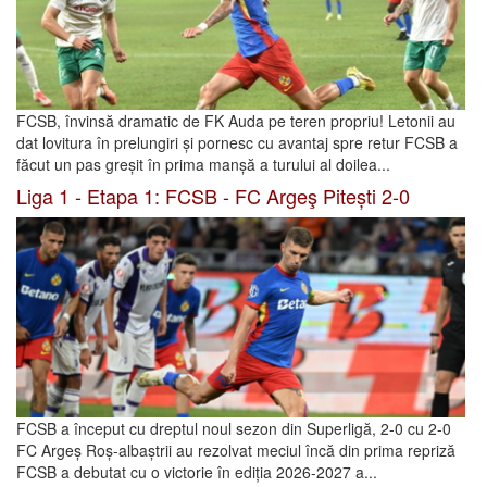
FCSB, învinsă dramatic de FK Auda pe teren propriu! Letonii au
dat lovitura în prelungiri și pornesc cu avantaj spre retur FCSB a
făcut un pas greșit în prima manșă a turului al doilea...
Liga 1 - Etapa 1: FCSB - FC Argeş Pitești 2-0
FCSB a început cu dreptul noul sezon din Superligă, 2-0 cu 2-0
FC Argeș Roș-albaștrii au rezolvat meciul încă din prima repriză
FCSB a debutat cu o victorie în ediția 2026-2027 a...