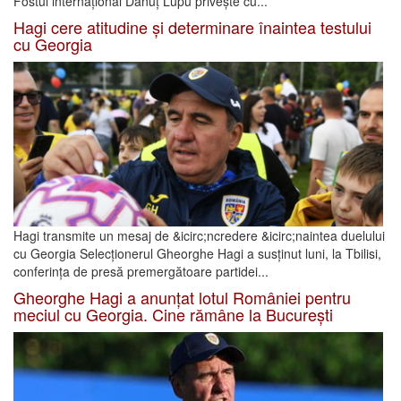
Fostul internațional Dănuț Lupu privește cu...
Hagi cere atitudine și determinare înaintea testului
cu Georgia
Hagi transmite un mesaj de &icirc;ncredere &icirc;naintea duelului
cu Georgia Selecționerul Gheorghe Hagi a susținut luni, la Tbilisi,
conferința de presă premergătoare partidei...
Gheorghe Hagi a anunțat lotul României pentru
meciul cu Georgia. Cine rămâne la București