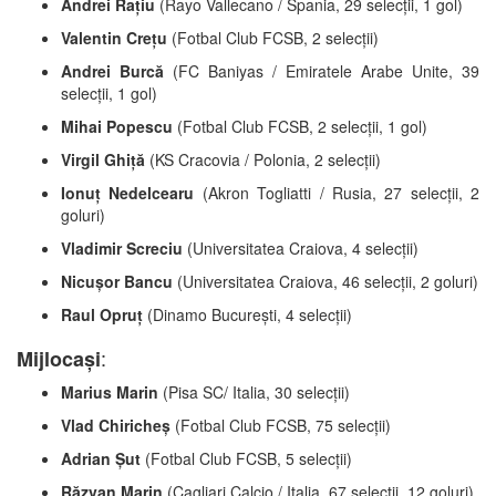
Andrei Rațiu
(Rayo Vallecano / Spania, 29 selecții, 1 gol)
Valentin Crețu
(Fotbal Club FCSB, 2 selecții)
Andrei Burcă
(FC Baniyas / Emiratele Arabe Unite, 39
selecții, 1 gol)
Mihai Popescu
(Fotbal Club FCSB, 2 selecții, 1 gol)
Virgil Ghiță
(KS Cracovia / Polonia, 2 selecții)
Ionuț Nedelcearu
(Akron Togliatti / Rusia, 27 selecții, 2
goluri)
Vladimir Screciu
(Universitatea Craiova, 4 selecții)
Nicușor Bancu
(Universitatea Craiova, 46 selecții, 2 goluri)
Raul Opruț
(Dinamo București, 4 selecții)
:
Mijlocași
Marius Marin
(Pisa SC/ Italia, 30 selecții)
Vlad Chiricheș
(Fotbal Club FCSB, 75 selecții)
Adrian Șut
(Fotbal Club FCSB, 5 selecții)
Răzvan Marin
(Cagliari Calcio / Italia, 67 selecții, 12 goluri)