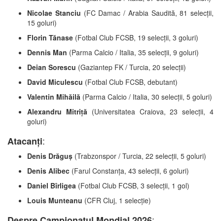
Nicolae Stanciu
(FC Damac / Arabia Saudită, 81 selecții,
15 goluri)
Florin Tănase
(Fotbal Club FCSB, 19 selecții, 3 goluri)
Dennis Man
(Parma Calcio / Italia, 35 selecții, 9 goluri)
Deian Sorescu
(Gaziantep FK / Turcia, 20 selecții)
David Miculescu
(Fotbal Club FCSB, debutant)
Valentin Mihăilă
(Parma Calcio / Italia, 30 selecții, 5 goluri)
Alexandru Mitriță
(Universitatea Craiova, 23 selecții, 4
goluri)
:
Atacanți
Denis Drăguș
(Trabzonspor / Turcia, 22 selecții, 5 goluri)
Denis Alibec
(Farul Constanța, 43 selecții, 6 goluri)
Daniel Bîrligea
(Fotbal Club FCSB, 3 selecții, 1 gol)
Louis Munteanu
(CFR Cluj, 1 selecție)
:
Despre Campionatul Mondial 2026