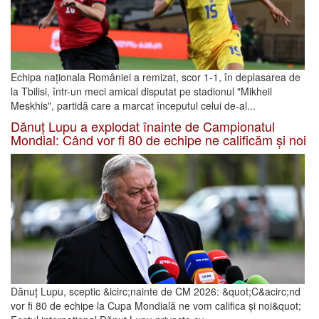
Echipa naționala României a remizat, scor 1-1, în deplasarea de
la Tbilisi, într-un meci amical disputat pe stadionul "Mikheil
Meskhis", partidă care a marcat începutul celui de-al...
Dănuț Lupu a explodat înainte de Campionatul
Mondial: Când vor fi 80 de echipe ne calificăm și noi
Dănuț Lupu, sceptic &icirc;nainte de CM 2026: &quot;C&acirc;nd
vor fi 80 de echipe la Cupa Mondială ne vom califica și noi&quot;