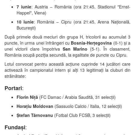
7 iunie
: Austria – România (ora 21:45, Stadionul "Ernst-
Happel", Viena)
10 iunie
: România – Cipru (ora 21:45, Arena Națională,
București)
După primele două meciuri din grupa H, tricolorii au acumulat 3
puncte, în urma unei înfrângeri cu
Bosnia-Herțegovina
(0-1) și a
unei victorii clare împotriva
San Marino
(5-1). În clasament,
România ocupă poziția secundă, la egalitate de puncte cu Cipru.
Lotul convocat pentru această acțiune cuprinde 14 jucători care
activează în campionatul intern și alți 13 legitimați la cluburi din
străinătate:
:
Portari
Florin Niță
(FC Damac / Arabia Saudită, 31 selecții)
Horațiu Moldovan
(Sassuolo Calcio / Italia, 12 selecții)
Ștefan Târnovanu
(Fotbal Club FCSB, 3 selecții)
:
Fundași