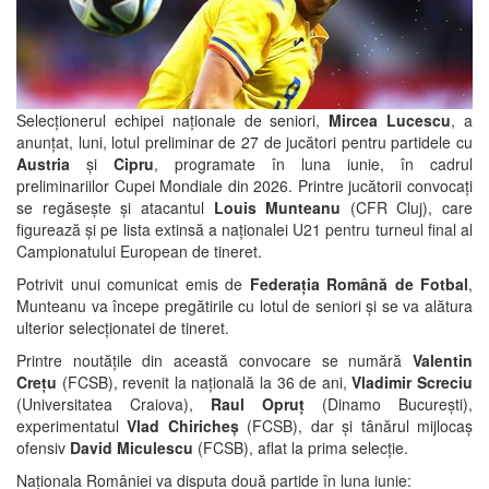
Selecționerul echipei naționale de seniori,
Mircea Lucescu
, a
anunțat, luni, lotul preliminar de 27 de jucători pentru partidele cu
Austria
și
Cipru
, programate în luna iunie, în cadrul
preliminariilor Cupei Mondiale din 2026. Printre jucătorii convocați
se regăsește și atacantul
Louis Munteanu
(CFR Cluj), care
figurează și pe lista extinsă a naționalei U21 pentru turneul final al
Campionatului European de tineret.
Potrivit unui comunicat emis de
Federația Română de Fotbal
,
Munteanu va începe pregătirile cu lotul de seniori și se va alătura
ulterior selecționatei de tineret.
Printre noutățile din această convocare se numără
Valentin
Crețu
(FCSB), revenit la națională la 36 de ani,
Vladimir Screciu
(Universitatea Craiova),
Raul Opruț
(Dinamo București),
experimentatul
Vlad Chiricheș
(FCSB), dar și tânărul mijlocaș
ofensiv
David Miculescu
(FCSB), aflat la prima selecție.
Naționala României va disputa două partide în luna iunie: