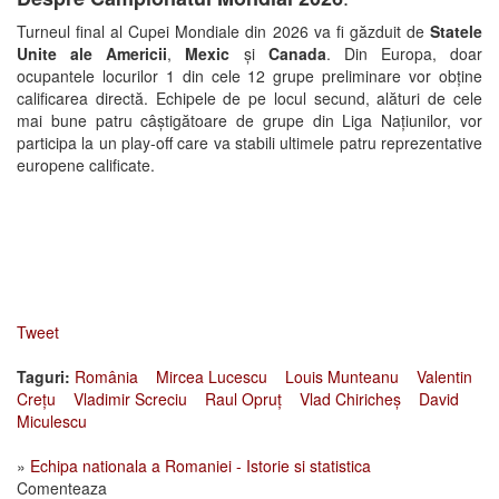
Turneul final al Cupei Mondiale din 2026 va fi găzduit de
Statele
Unite ale Americii
,
Mexic
și
Canada
. Din Europa, doar
ocupantele locurilor 1 din cele 12 grupe preliminare vor obține
calificarea directă. Echipele de pe locul secund, alături de cele
mai bune patru câștigătoare de grupe din Liga Națiunilor, vor
participa la un play-off care va stabili ultimele patru reprezentative
europene calificate.
Tweet
Taguri:
România
Mircea Lucescu
Louis Munteanu
Valentin
Crețu
Vladimir Screciu
Raul Opruț
Vlad Chiricheș
David
Miculescu
»
Echipa nationala a Romaniei - Istorie si statistica
Comenteaza