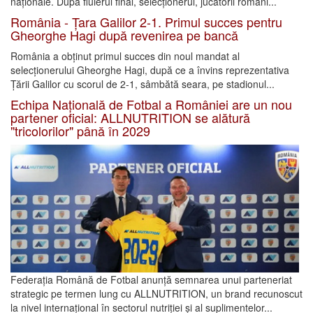
naționale. După fluierul final, selecționerul, jucătorii români...
România - Țara Galilor 2-1. Primul succes pentru
Gheorghe Hagi după revenirea pe bancă
România a obținut primul succes din noul mandat al
selecționerului Gheorghe Hagi, după ce a învins reprezentativa
Țării Galilor cu scorul de 2-1, sâmbătă seara, pe stadionul...
Echipa Națională de Fotbal a României are un nou
partener oficial: ALLNUTRITION se alătură
"tricolorilor" până în 2029
Federația Română de Fotbal anunță semnarea unui parteneriat
strategic pe termen lung cu ALLNUTRITION, un brand recunoscut
la nivel internațional în sectorul nutriției și al suplimentelor...