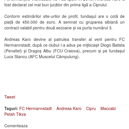
fost declarat cel mai bun jucător din prima ligă a Ciprului.
Conform estimărilor site-urilor de profil, fundașul are o cotă de
piață de 450.000 de euro. A semnat cu gruparea sibiană un
contract valabil pentru două sezoane și va purta numărul 3.
Andreas Karo devine al patrulea transfer al verii pentru FC
Hermannstadt, după ce clubul i-a adus pe mijlocașii Diogo Batista
(Penafiel) și Dragoș Albu (FCU Craiova), precum și pe fundașul
Luca Stancu (AFC Muscelul Câmpulung).
Tweet
Taguri:
FC Hermannstadt
Andreas Karo
Cipru
Maccabi
Petah Tikva
Comenteaza