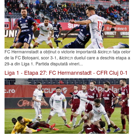
FC Hermannstadt a obținut o victorie importantă &icirc;n fața celor
de la FC Botoșani, scor 3-1, &icirc;n duelul care a deschis etapa a
29-a din Liga 1. Partida disputată vineri...
Liga 1 - Etapa 27: FC Hermannstadt - CFR Cluj 0-1