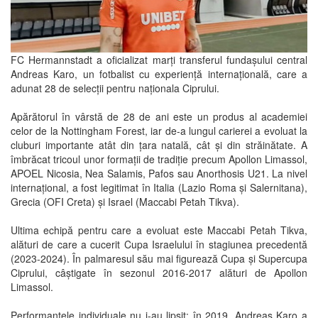
FC Hermannstadt a oficializat marți transferul fundașului central
Andreas Karo, un fotbalist cu experiență internațională, care a
adunat 28 de selecții pentru naționala Ciprului.
Apărătorul în vârstă de 28 de ani este un produs al academiei
celor de la Nottingham Forest, iar de-a lungul carierei a evoluat la
cluburi importante atât din țara natală, cât și din străinătate. A
îmbrăcat tricoul unor formații de tradiție precum Apollon Limassol,
APOEL Nicosia, Nea Salamis, Pafos sau Anorthosis U21. La nivel
internațional, a fost legitimat în Italia (Lazio Roma și Salernitana),
Grecia (OFI Creta) și Israel (Maccabi Petah Tikva).
Ultima echipă pentru care a evoluat este Maccabi Petah Tikva,
alături de care a cucerit Cupa Israelului în stagiunea precedentă
(2023-2024). În palmaresul său mai figurează Cupa și Supercupa
Ciprului, câștigate în sezonul 2016-2017 alături de Apollon
Limassol.
Performanțele individuale nu i-au lipsit: în 2019, Andreas Karo a