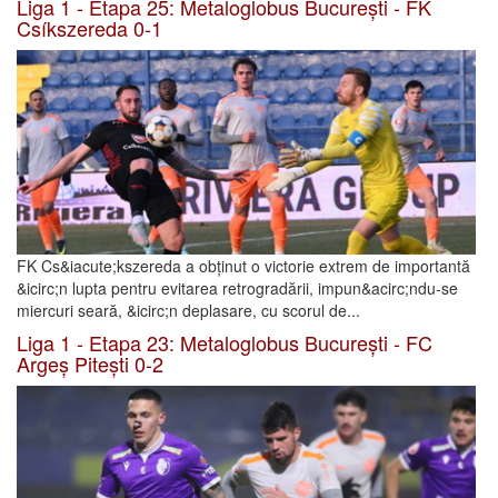
Liga 1 - Etapa 25: Metaloglobus București - FK
Csíkszereda 0-1
FK Cs&iacute;kszereda a obținut o victorie extrem de importantă
&icirc;n lupta pentru evitarea retrogradării, impun&acirc;ndu-se
miercuri seară, &icirc;n deplasare, cu scorul de...
Liga 1 - Etapa 23: Metaloglobus București - FC
Argeș Pitești 0-2