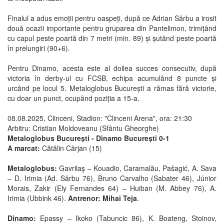
Finalul a adus emoții pentru oaspeți, după ce Adrian Sârbu a irosit
două ocazii importante pentru gruparea din Pantelimon, trimițând
cu capul peste poartă din 7 metri (min. 89) și șutând peste poartă
în prelungiri (90+6).
Pentru Dinamo, acesta este al doilea succes consecutiv, după
victoria în derby-ul cu FCSB, echipa acumulând 8 puncte și
urcând pe locul 5. Metaloglobus București a rămas fără victorie,
cu doar un punct, ocupând poziția a 15-a.
08.08.2025, Clinceni, Stadion: "Clinceni Arena", ora: 21:30
Arbitru: Cristian Moldoveanu (Sfântu Gheorghe)
Metaloglobus București - Dinamo București 0-1
A marcat:
Cătălin Cârjan (15)
Metaloglobus:
Gavrilaş – Kouadio, Caramalău, Pašagić, A. Sava
– D. Irimia (Ad. Sârbu 76), Bruno Carvalho (Sabater 46), Júnior
Morais, Zakir (Ely Fernandes 64) – Huiban (M. Abbey 76), A.
Irimia (Ubbink 46).
Antrenor: Mihai Teja
.
Dinamo:
Epassy – Ikoko (Tabuncic 86), K. Boateng, Stoinov,