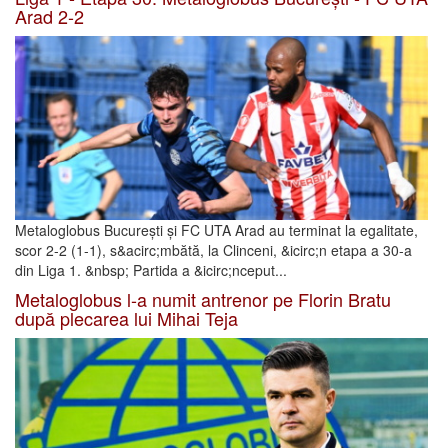
Arad 2-2
Metaloglobus București și FC UTA Arad au terminat la egalitate,
scor 2-2 (1-1), s&acirc;mbătă, la Clinceni, &icirc;n etapa a 30-a
din Liga 1. &nbsp; Partida a &icirc;nceput...
Metaloglobus l-a numit antrenor pe Florin Bratu
după plecarea lui Mihai Teja