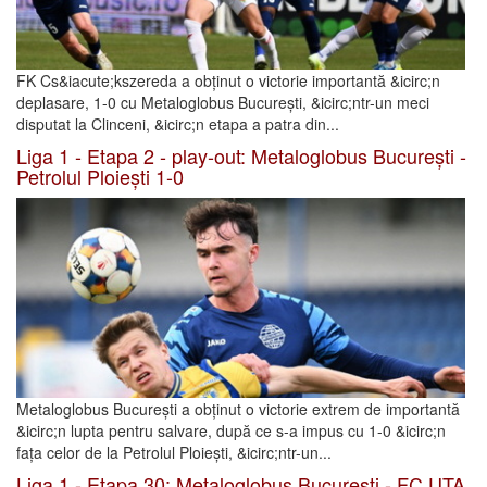
FK Cs&iacute;kszereda a obținut o victorie importantă &icirc;n
deplasare, 1-0 cu Metaloglobus București, &icirc;ntr-un meci
disputat la Clinceni, &icirc;n etapa a patra din...
Liga 1 - Etapa 2 - play-out: Metaloglobus București -
Petrolul Ploiești 1-0
Metaloglobus București a obținut o victorie extrem de importantă
&icirc;n lupta pentru salvare, după ce s-a impus cu 1-0 &icirc;n
fața celor de la Petrolul Ploiești, &icirc;ntr-un...
Liga 1 - Etapa 30: Metaloglobus București - FC UTA