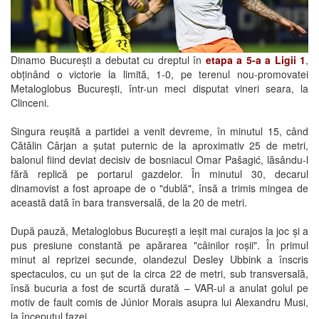
Dinamo București a debutat cu dreptul în
etapa a 5-a a Ligii 1
,
obținând o victorie la limită, 1-0, pe terenul nou-promovatei
Metaloglobus București, într-un meci disputat vineri seara, la
Clinceni.
Singura reușită a partidei a venit devreme, în minutul 15, când
Cătălin Cârjan a șutat puternic de la aproximativ 25 de metri,
balonul fiind deviat decisiv de bosniacul Omar Pašagić, lăsându-l
fără replică pe portarul gazdelor. În minutul 30, decarul
dinamovist a fost aproape de o "dublă", însă a trimis mingea de
această dată în bara transversală, de la 20 de metri.
După pauză, Metaloglobus București a ieșit mai curajos la joc și a
pus presiune constantă pe apărarea "câinilor roșii". În primul
minut al reprizei secunde, olandezul Desley Ubbink a înscris
spectaculos, cu un șut de la circa 22 de metri, sub transversală,
însă bucuria a fost de scurtă durată – VAR-ul a anulat golul pe
motiv de fault comis de Júnior Morais asupra lui Alexandru Musi,
la începutul fazei.