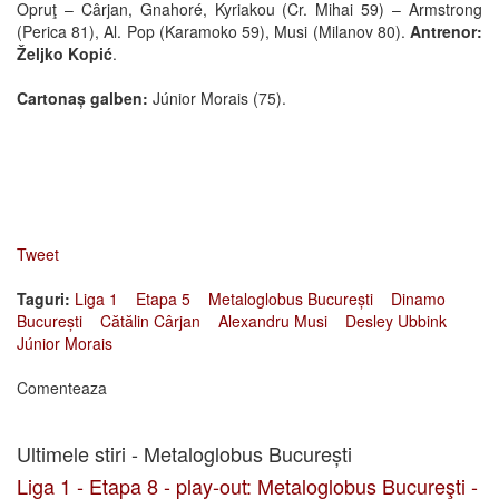
Opruţ – Cârjan, Gnahoré, Kyriakou (Cr. Mihai 59) – Armstrong
(Perica 81), Al. Pop (Karamoko 59), Musi (Milanov 80).
Antrenor:
Željko Kopić
.
Cartonaș galben:
Júnior Morais (75).
Tweet
Taguri:
Liga 1
Etapa 5
Metaloglobus București
Dinamo
București
Cătălin Cârjan
Alexandru Musi
Desley Ubbink
Júnior Morais
Comenteaza
Ultimele stiri - Metaloglobus București
Liga 1 - Etapa 8 - play-out: Metaloglobus Bucureşti -