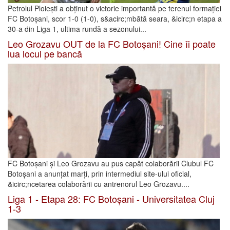
Petrolul Ploiești a obținut o victorie importantă pe terenul formației
FC Botoșani, scor 1-0 (1-0), s&acirc;mbătă seara, &icirc;n etapa a
30-a din Liga 1, ultima rundă a sezonului...
Leo Grozavu OUT de la FC Botoșani! Cine îi poate
lua locul pe bancă
FC Botoșani și Leo Grozavu au pus capăt colaborării Clubul FC
Botoșani a anunțat marți, prin intermediul site-ului oficial,
&icirc;ncetarea colaborării cu antrenorul Leo Grozavu....
Liga 1 - Etapa 28: FC Botoșani - Universitatea Cluj
1-3