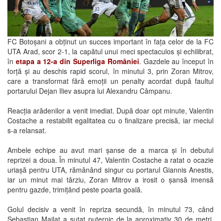
FC Botoșani a obținut un succes important în fața celor de la FC
UTA Arad, scor 2-1, la capătul unui meci spectaculos și echilibrat,
în
etapa a 12-a din Superliga României
. Gazdele au început în
forță și au deschis rapid scorul, în minutul 3, prin Zoran Mitrov,
care a transformat fără emoții un penalty acordat după faultul
portarului Dejan Iliev asupra lui Alexandru Câmpanu.
Reacția arădenilor a venit imediat. După doar opt minute, Valentin
Costache a restabilit egalitatea cu o finalizare precisă, iar meciul
s-a relansat.
Ambele echipe au avut mari șanse de a marca și în debutul
reprizei a doua. În minutul 47, Valentin Costache a ratat o ocazie
uriașă pentru UTA, rămânând singur cu portarul Giannis Anestis,
iar un minut mai târziu, Zoran Mitrov a irosit o șansă imensă
pentru gazde, trimițând peste poarta goală.
Golul decisiv a venit în repriza secundă, în minutul 73, când
Sebastian Mailat a șutat puternic de la aproximativ 30 de metri,