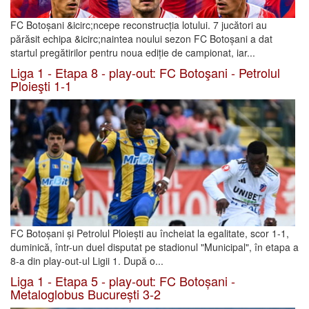
FC Botoșani &icirc;ncepe reconstrucția lotului. 7 jucători au
părăsit echipa &icirc;naintea noului sezon FC Botoșani a dat
startul pregătirilor pentru noua ediție de campionat, iar...
Liga 1 - Etapa 8 - play-out: FC Botoşani - Petrolul
Ploieşti 1-1
FC Botoșani și Petrolul Ploiești au încheiat la egalitate, scor 1-1,
duminică, într-un duel disputat pe stadionul "Municipal", în etapa a
8-a din play-out-ul Ligii 1. După o...
Liga 1 - Etapa 5 - play-out: FC Botoșani -
Metaloglobus București 3-2