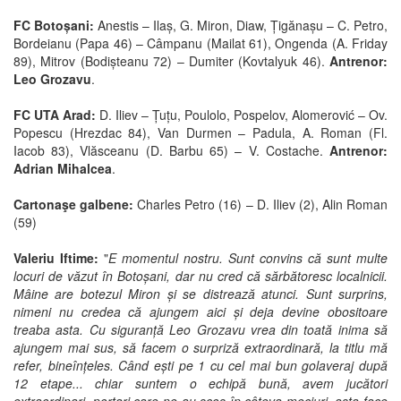
FC Botoșani:
Anestis – Ilaș, G. Miron, Diaw, Țigănașu – C. Petro,
Bordeianu (Papa 46) – Câmpanu (Mailat 61), Ongenda (A. Friday
89), Mitrov (Bodișteanu 72) – Dumiter (Kovtalyuk 46).
Antrenor:
Leo Grozavu
.
FC UTA Arad:
D. Iliev – Țuțu, Poulolo, Pospelov, Alomerović – Ov.
Popescu (Hrezdac 84), Van Durmen – Padula, A. Roman (Fl.
Iacob 83), Vlăsceanu (D. Barbu 65) – V. Costache.
Antrenor:
Adrian Mihalcea
.
Cartonaşe galbene:
Charles Petro (16) – D. Iliev (2), Alin Roman
(59)
Valeriu Iftime:
"
E momentul nostru. Sunt convins că sunt multe
locuri de văzut în Botoșani, dar nu cred că sărbătoresc localnicii.
Mâine are botezul Miron și se distrează atunci. Sunt surprins,
nimeni nu credea că ajungem aici și deja devine obositoare
treaba asta. Cu siguranță Leo Grozavu vrea din toată inima să
ajungem mai sus, să facem o surpriză extraordinară, la titlu mă
refer, bineînțeles. Când ești pe 1 cu cel mai bun golaveraj după
12 etape... chiar suntem o echipă bună, avem jucători