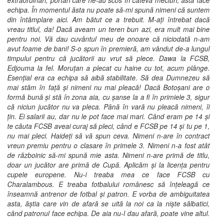
extraordinari, portari care ne-au scos în câteva meciuri, asta face
echipa. În momentul ăsta nu poate să-mi spună nimeni că suntem
din întâmplare aici. Am bătut ce a trebuit. M-ați întrebat dacă
vreau titlul, da! Dacă aveam un teren bun azi, era mult mai bine
pentru noi. Vă dau cuvântul meu de onoare că niciodată n-am
avut foame de bani! S-o spun în premieră, am vândut de-a lungul
timpului pentru că jucătorii au vrut să plece. Dawa la FCSB,
Edjouma la fel. Moruțan a plecat cu haine cu tot, acum plânge.
Esențial era ca echipa să aibă stabilitate. Să dea Dumnezeu să
mai stăm în față și nimeni nu mai pleacă! Dacă Botoșani are o
formă bună și stă în zona aia, cu șanse la a fi în primiele 3, sigur
că niciun jucător nu va pleca. Până în vară nu pleacă nimeni, îi
țin. Ei salarii au, dar nu le pot face mai mari. Când eram pe 14 și
te căuta FCSB aveai curaj să pleci, când e FCSB pe 14 și tu pe 1,
nu mai pleci. Haideți să vă spun ceva. Nimeni n-are în contract
vreun premiu pentru o clasare în primele 3. Nimeni n-a fost atât
de războinic să-mi spună mie asta. Nimeni n-are primă de titlu,
doar un jucător are primă de Cupă. Aplicăm și la licența pentru
cupele europene. Nu-i treaba mea ce face FCSB cu
Charalambous. E treaba fotbalului românesc să înțeleagă ce
înseamnă antrenor de fotbal și patron. E vorba de ambiguitatea
asta, ăștia care vin de afară se uită la noi ca la niște sălbatici,
când patronul face echipa. De aia nu-l dau afară, poate vine altul.