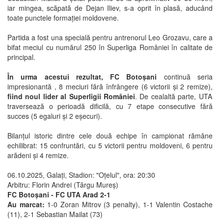
iar mingea, scăpată de Dejan Iliev, s-a oprit în plasă, aducând
toate punctele formației moldovene.
Partida a fost una specială pentru antrenorul Leo Grozavu, care a
bifat meciul cu numărul 250 în Superliga României în calitate de
principal.
În urma acestui rezultat, FC Botoșani
continuă seria
impresionantă , 8 meciuri fără înfrângere (6 victorii și 2 remize),
fiind noul lider al Superligii României
. De cealaltă parte, UTA
traversează o perioadă dificilă, cu 7 etape consecutive fără
succes (5 egaluri și 2 eșecuri).
Bilanțul istoric dintre cele două echipe în campionat rămâne
echilibrat: 15 confruntări, cu 5 victorii pentru moldoveni, 6 pentru
arădeni și 4 remize.
06.10.2025, Galați, Stadion: "Oțelul", ora: 20:30
Arbitru: Florin Andrei (Târgu Mureș)
FC Botoșani - FC UTA Arad 2-1
Au marcat:
1-0 Zoran Mitrov (3 penalty), 1-1 Valentin Costache
(11), 2-1 Sebastian Mailat (73)