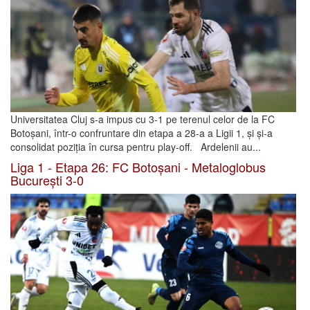
Universitatea Cluj s-a impus cu 3-1 pe terenul celor de la FC
Botoșani, într-o confruntare din etapa a 28-a a Ligii 1, și și-a
consolidat poziția în cursa pentru play-off. Ardelenii au...
Liga 1 - Etapa 26: FC Botoșani - Metaloglobus
București 3-0