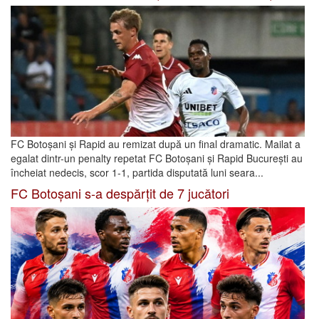
FC Botoșani și Rapid au remizat după un final dramatic. Mailat a
egalat dintr-un penalty repetat FC Botoșani și Rapid București au
încheiat nedecis, scor 1-1, partida disputată luni seara...
FC Botoșani s-a despărțit de 7 jucători