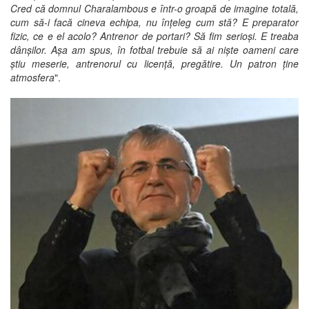
Cred că domnul Charalambous e într-o groapă de imagine totală,
cum să-i facă cineva echipa, nu înțeleg cum stă? E preparator
fizic, ce e el acolo? Antrenor de portari? Să fim serioși. E treaba
dânșilor. Așa am spus, în fotbal trebuie să ai niște oameni care
știu meserie, antrenorul cu licență, pregătire. Un patron ține
atmosfera
".