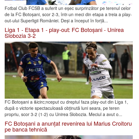
Fotbal Club FCSB a suferit un eșec surprinzător pe terenul celor
de la FC Botoșani, scor 2-3, într-un meci din etapa a treia a play-
out-ului Superligii României. Deși a început în forță...
Liga 1 - Etapa 1 - play-out: FC Botoșani - Unirea
Slobozia 3-2
FC Botoșani a &icirc;nceput cu dreptul faza play-out din Liga 1,
după o victorie spectaculoasă obținută luni seara, pe teren
propriu, scor 3-2 (1-2) cu Unirea Slobozia. Meciul a avut o...
FC Botoșani a anunțat revenirea lui Marius Croitoru
pe banca tehnică