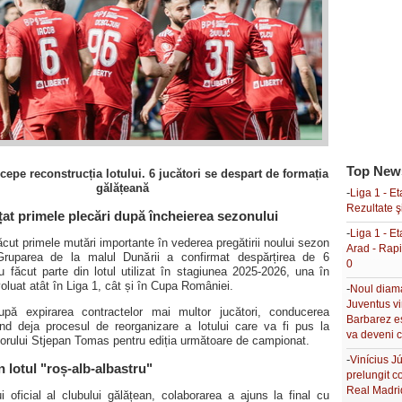
Top New
ncepe reconstrucția lotului. 6 jucători se despart de formația
gălățeană
-
Liga 1 - Et
Rezultate ş
țat primele plecări după încheierea sezonului
-
Liga 1 - E
făcut primele mutări importante în vederea pregătirii noului sezon
Arad - Rapi
 Gruparea de la malul Dunării a confirmat despărțirea de 6
0
au făcut parte din lotul utilizat în stagiunea 2025-2026, una în
oluat atât în Liga 1, cât și în Cupa României.
-
Noul diama
Juventus vi
upă expirarea contractelor mai multor jucători, conducerea
Barbarez e
nd deja procesul de reorganizare a lotului care va fi pus la
va deveni 
norului Stjepan Tomas pentru ediția următoare de campionat.
-
Vinícius Jú
n lotul "roș-alb-albastru"
prelungit c
Real Madri
ui oficial al clubului gălățean, colaborarea a ajuns la final cu