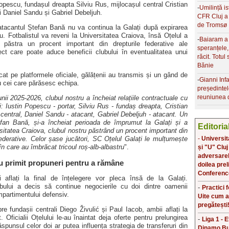
Popescu, fundașul dreapta Silviu Rus, mijlocașul central Cristian
-
Umilință is
ii Daniel Sandu și Gabriel Debeljuh.
CFR Cluj a 
de Tromsø
acantul Ștefan Bană nu va continua la Galați după expirarea
. Fotbalistul va reveni la Universitatea Craiova, însă Oțelul a
-
Baiaram a
 păstra un procent important din drepturile federative ale
speranțele
ect care poate aduce beneficii clubului în eventualitatea unui
răcit. Totul
Bănie
cat pe platformele oficiale, gălățenii au transmis și un gând de
-
Gianni Inf
u cei care părăsesc echipa.
președinte
reuniunea 
unii 2025-2026, clubul nostru a încheiat relațiile contractuale cu
ri: Iustin Popescu - portar, Silviu Rus - fundaș dreapta, Cristian
 central, Daniel Sandu - atacant, Gabriel Debeljuh - atacant. Un
efan Bană, și-a încheiat perioada de împrumut la Galați și a
Editoria
rsitatea Craiova, clubul nostru păstrând un procent important din
federative. Celor șase jucători, SC Oțelul Galați le mulțumește
-
Universit
în care au îmbrăcat tricoul roș-alb-albastru
".
și "U" Cluj
adversarele
u primit propuneri pentru a rămâne
doilea prel
Conferenc
ii aflați la final de înțelegere vor pleca însă de la Galați.
ului a decis să continue negocierile cu doi dintre oamenii
-
Practici 
mpartimentului defensiv.
Uite cum a
pregătești
e fundașii centrali Diego Živulić și Paul Iacob, ambii aflați la
. Oficialii Oțelului le-au înaintat deja oferte pentru prelungirea
-
Liga 1 - 
răspunsul celor doi ar putea influența strategia de transferuri din
Dinamo Bu