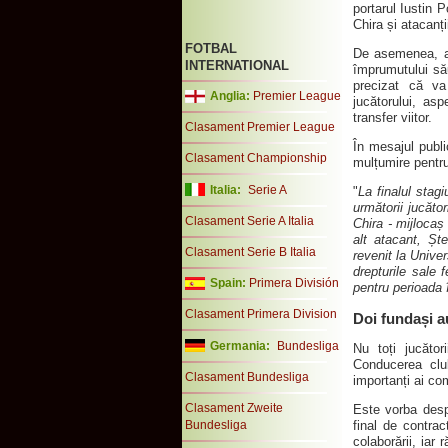
portarul Iustin 
Chira și atacanț
FOTBAL
De asemenea, at
INTERNATIONAL
împrumutului său
precizat că va
Anglia:
Premier League
jucătorului, asp
transfer viitor.
Clasament Premier League
În mesajul publi
Clasament Championship
mulțumire pentr
Italia:
Serie A
"
La finalul stagi
următorii jucăto
Clasament Serie A Italia
Chira - mijlocaș
alt atacant, Șt
Clasament Serie B Italia
revenit la Unive
drepturile sale 
Spain:
Primera División
pentru perioada 
Clasament Primera Division
Doi fundași a
Germania:
Bundesliga
Nu toți jucător
Conducerea club
Clasament Bundesliga
importanți ai co
Clasament Zweite
Este vorba despr
Bundesliga
final de contract
colaborării, iar 