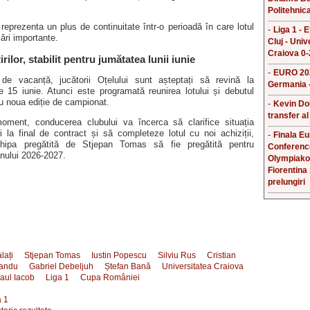
Politehnica
 reprezenta un plus de continuitate într-o perioadă în care lotul
-
Liga 1 - 
cări importante.
Cluj - Univ
Craiova 0-
irilor, stabilit pentru jumătatea lunii iunie
-
EURO 202
de vacanță, jucătorii Oțelului sunt așteptați să revină la
Germania -
 15 iunie. Atunci este programată reunirea lotului și debutul
tru noua ediție de campionat.
-
Kevin Do
transfer al
ment, conducerea clubului va încerca să clarifice situația
lați la final de contract și să completeze lotul cu noi achiziții,
-
Finala E
chipa pregătită de Stjepan Tomas să fie pregătită pentru
Conferenc
nului 2026-2027.
Olympiako
Fiorentina
prelungiri
lați
Stjepan Tomas
Iustin Popescu
Silviu Rus
Cristian
Sandu
Gabriel Debeljuh
Ștefan Bană
Universitatea Craiova
aul Iacob
Liga 1
Cupa României
 1