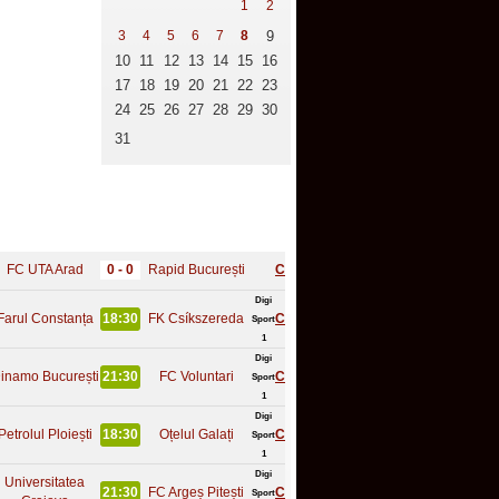
1
2
3
4
5
6
7
8
9
10
11
12
13
14
15
16
17
18
19
20
21
22
23
24
25
26
27
28
29
30
31
FC UTA Arad
0 - 0
Rapid București
C
Digi
Farul Constanța
18:30
FK Csíkszereda
C
Sport
1
Digi
inamo București
21:30
FC Voluntari
C
Sport
1
Digi
Petrolul Ploiești
18:30
Oțelul Galați
C
Sport
1
Digi
Universitatea
21:30
FC Argeș Pitești
C
Sport