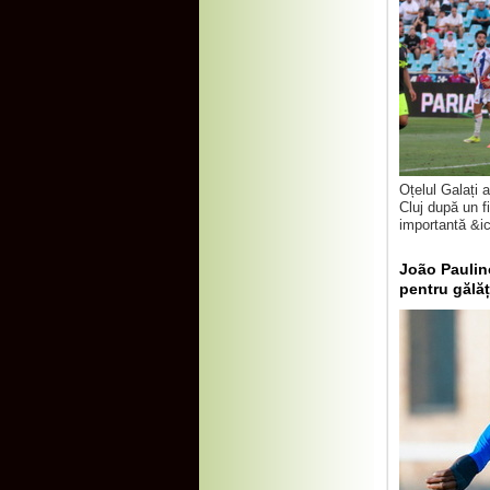
Oțelul Galați 
Cluj după un f
importantă &ici
João Paulino
pentru gălă