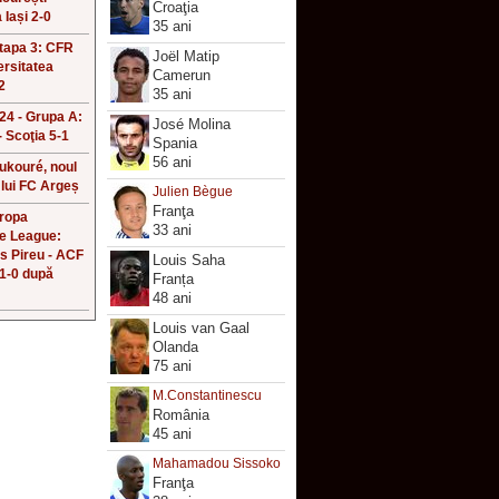
Croaţia
 Iași 2-0
35 ani
Etapa 3: CFR
Joël Matip
ersitatea
Camerun
2
35 ani
4 - Grupa A:
José Molina
 Scoţia 5-1
Spania
56 ani
ukouré, noul
 lui FC Argeș
Julien Bègue
Franţa
uropa
33 ani
e League:
s Pireu - ACF
Louis Saha
 1-0 după
Franța
48 ani
Louis van Gaal
Olanda
75 ani
M.Constantinescu
România
45 ani
Mahamadou Sissoko
Franţa