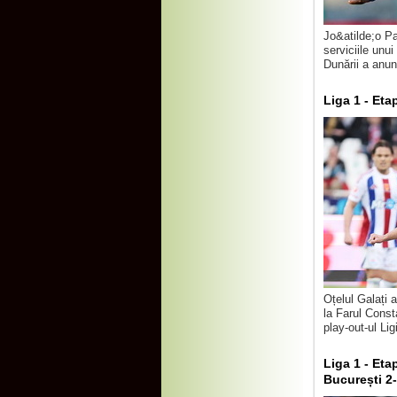
Jo&atilde;o Pa
serviciile unu
Dunării a anunț
Liga 1 - Eta
Oțelul Galați 
la Farul Const
play-out-ul Ligi
Liga 1 - Eta
București 2