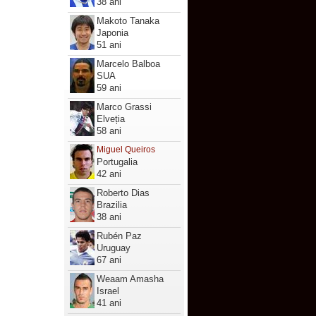
38 ani
Makoto Tanaka
Japonia
51 ani
Marcelo Balboa
SUA
59 ani
Marco Grassi
Elveția
58 ani
Miguel Queiros
Portugalia
42 ani
Roberto Dias
Brazilia
38 ani
Rubén Paz
Uruguay
67 ani
Weaam Amasha
Israel
41 ani