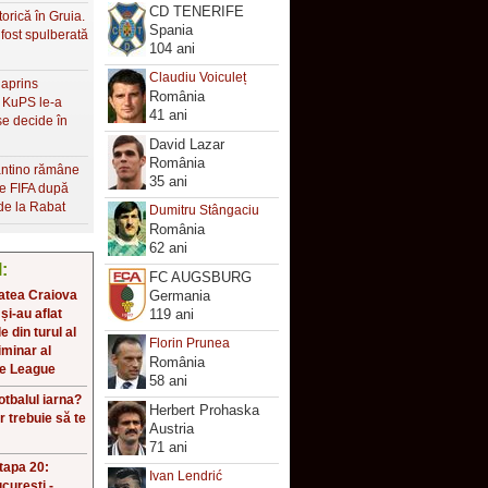
CD TENERIFE
torică în Gruia.
Spania
fost spulberată
104 ani
Claudiu Voiculeț
 aprins
România
, KuPS le-a
41 ani
 se decide în
David Lazar
România
antino rămâne
35 ani
le FIFA după
de la Rabat
Dumitru Stângaciu
România
62 ani
l:
FC AUGSBURG
atea Craiova
Germania
 și-au aflat
119 ani
 din turul al
Florin Prunea
iminar al
România
e League
58 ani
fotbalul iarna?
Herbert Prohaska
r trebuie să te
Austria
!
71 ani
Etapa 20:
Ivan Lendrić
curești -