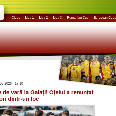
Clubs
Liga 1
Liga 2
Liga 3
Romanian Cup
European Cups
06.2026 - 17:10
 de vară la Galați! Oțelul a renunțat
ori dintr-un foc