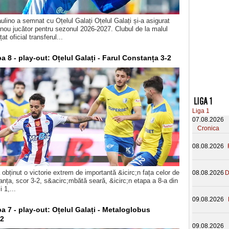
ulino a semnat cu Oțelul Galați Oțelul Galați și-a asigurat
i nou jucător pentru sezonul 2026-2027. Clubul de la malul
at oficial transferul...
pa 8 - play-out: Oțelul Galați - Farul Constanța 3-2
Liga 1
07.08.2026
Cronica
08.08.2026
a obținut o victorie extrem de importantă &icirc;n fața celor de
08.08.2026
D
anța, scor 3-2, s&acirc;mbătă seară, &icirc;n etapa a 8-a din
i 1,...
09.08.2026
pa 7 - play-out: Oțelul Galați - Metaloglobus
-2
09.08.2026