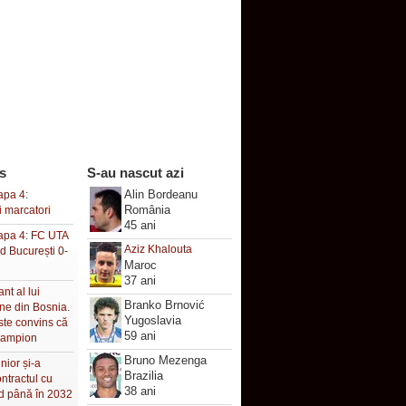
s
S-au nascut azi
Alin Bordeanu
apa 4:
România
i marcatori
45 ani
tapa 4: FC UTA
Aziz Khalouta
d București 0-
Maroc
37 ani
nt al lui
Branko Brnović
ne din Bosnia.
Yugoslavia
ste convins că
59 ani
campion
Bruno Mezenga
nior și-a
Brazilia
ontractul cu
38 ani
d până în 2032