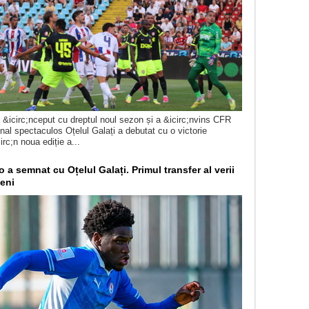
a &icirc;nceput cu dreptul noul sezon și a &icirc;nvins CFR
inal spectaculos Oțelul Galați a debutat cu o victorie
rc;n noua ediție a...
 a semnat cu Oțelul Galați. Primul transfer al verii
țeni