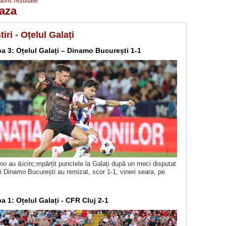
storic rezultate
aza
tiri - Oțelul Galați
pa 3: Oțelul Galați – Dinamo București 1-1
mo au &icirc;mpărțit punctele la Galați după un meci disputat
și Dinamo București au remizat, scor 1-1, vineri seara, pe
pa 1: Oțelul Galați - CFR Cluj 2-1