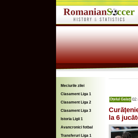
Meciurile zilei
Clasament Liga 1
Oțelul Galați
02.
Clasament Liga 2
Curățenie
Clasament Liga 3
la 6 jucăt
Istoria Ligii 1
Avancronici fotbal
Transferuri Liga 1