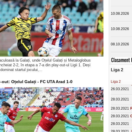
10.08.2026
10.08.2026
08.10.2026
uloasă la Galați, unde Oțelul Galați și Metaloglobus
cheiat 2-2, în etapa a 7-a din play-out-ul Ligii 1. Deși
Liga 2
dominat startul jocului,...
y-out: Oțelul Galați - FC UTA Arad 1-0
Liga 2
26.03.2021
28.03.2021
28.03.2021
P
28.03.2021
C
28.03.2021
28.03.2021