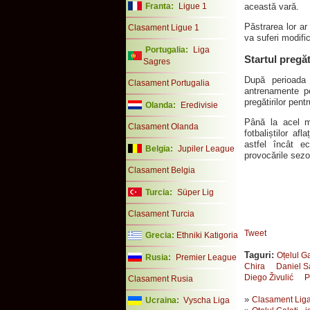
Franta:
Ligue 1
această vară.
Păstrarea lor ar
Clasament Ligue 1
va suferi modifi
Portugalia:
Liga
Startul pregăt
Sagres
După perioada 
Clasament Portugalia
antrenamente pe
pregătirilor pen
Olanda:
Eredivisie
Până la acel mo
Clasament Olanda
fotbaliștilor af
astfel încât e
Belgia:
Jupiler League
provocările sezo
Clasament Belgia
Turcia:
Süper Lig
Clasament Turcia
Tweet
Grecia:
Ethniki Katigoria
Taguri:
Oțelul Ga
Rusia:
Premier League
Chira
Daniel 
Diego Živulić
P
Clasament Rusia
»
Clasament Liga
Ucraina:
Vyscha Liga