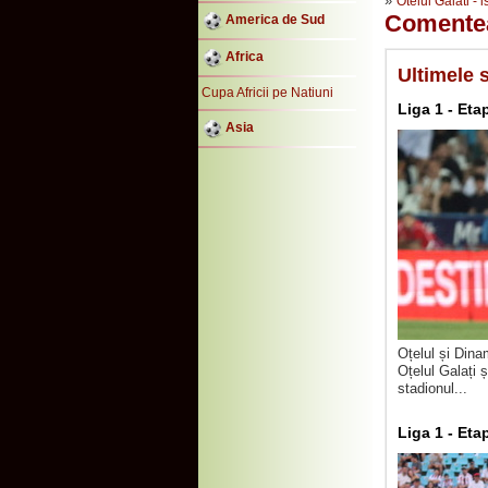
»
Otelul Galati - i
Comente
America de Sud
Africa
Ultimele s
Cupa Africii pe Natiuni
Liga 1 - Eta
Asia
Oțelul și Dina
Oțelul Galați 
stadionul...
Liga 1 - Eta