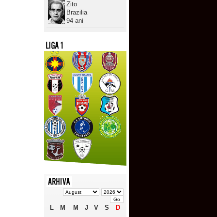
Zito
Brazilia
94 ani
L
M
M
J
V
S
D