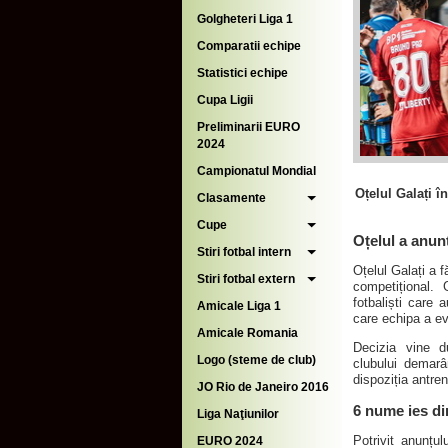
Golgheteri Liga 1
Comparatii echipe
Statistici echipe
Cupa Ligii
Preliminarii EURO
2024
Campionatul Mondial
Oțelul Galați î
Clasamente
Cupe
Oțelul a anun
Stiri fotbal intern
Oțelul Galați a 
Stiri fotbal extern
competițional.
fotbaliști care 
Amicale Liga 1
care echipa a ev
Amicale Romania
Decizia vine d
Logo (steme de club)
clubului demarâ
dispoziția antre
JO Rio de Janeiro 2016
6 nume ies di
Liga Naţiunilor
Potrivit anunțul
EURO 2024