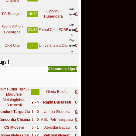
Craiova
1
Digi
Corvinul
FC Botoșani
18:30
C
Sport
Hunedoara
1
Digi
Sepsi Sfântu
21:30
Fotbal Club FCSB
C
Sport
Gheorghe
1
Digi
CFR Cluj
-
Universitatea Cluj
C
Sport
1
Clasament Liga I
Turris Oltul Turnu-
-
Gloria Buzău
C
Măgurele
Metaloglobus
2 - 4
Rapid București
C
București
andurii Târgu-Jiu
1 - 0
Unirea Slobozia
C
oncordia Chiajna
2 - 0
ASU Poli Timişoara
C
CS Mioveni
5 - 1
Aerostar Bacău
C
Universitatea Cluj
1 - 2
Petrolul Ploiești
C