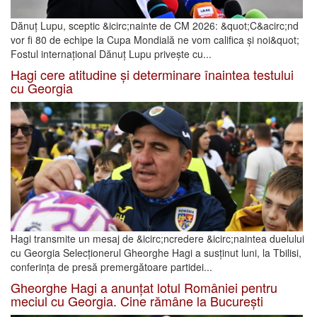
Dănuț Lupu, sceptic &icirc;nainte de CM 2026: &quot;C&acirc;nd
vor fi 80 de echipe la Cupa Mondială ne vom califica și noi&quot;
Fostul internațional Dănuț Lupu privește cu...
Hagi cere atitudine și determinare înaintea testului
cu Georgia
Hagi transmite un mesaj de &icirc;ncredere &icirc;naintea duelului
cu Georgia Selecționerul Gheorghe Hagi a susținut luni, la Tbilisi,
conferința de presă premergătoare partidei...
Gheorghe Hagi a anunțat lotul României pentru
meciul cu Georgia. Cine rămâne la București