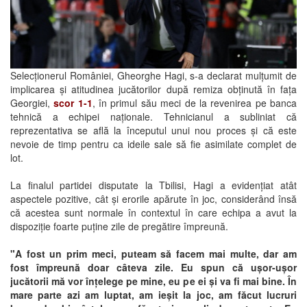
Selecționerul României, Gheorghe Hagi, s-a declarat mulțumit de
implicarea și atitudinea jucătorilor după remiza obținută în fața
Georgiei,
scor 1-1
, în primul său meci de la revenirea pe banca
tehnică a echipei naționale. Tehnicianul a subliniat că
reprezentativa se află la începutul unui nou proces și că este
nevoie de timp pentru ca ideile sale să fie asimilate complet de
lot.
La finalul partidei disputate la Tbilisi, Hagi a evidențiat atât
aspectele pozitive, cât și erorile apărute în joc, considerând însă
că acestea sunt normale în contextul în care echipa a avut la
dispoziție foarte puține zile de pregătire împreună.
"A fost un prim meci, puteam să facem mai multe, dar am
fost împreună doar câteva zile. Eu spun că ușor-ușor
jucătorii mă vor înțelege pe mine, eu pe ei și va fi mai bine. În
mare parte azi am luptat, am ieșit la joc, am făcut lucruri