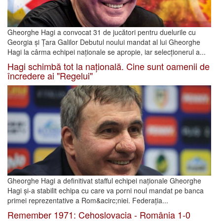
Gheorghe Hagi a convocat 31 de jucători pentru duelurile cu
Georgia și Țara Galilor Debutul noului mandat al lui Gheorghe
Hagi la cârma echipei naționale se apropie, iar selecționerul a...
Hagi schimbă tot la națională. Cine sunt oamenii de
încredere ai "Regelui"
Gheorghe Hagi a definitivat stafful echipei naționale Gheorghe
Hagi și-a stabilit echipa cu care va porni noul mandat pe banca
primei reprezentative a Rom&acirc;niei. Federația...
Remember 1971: Cehoslovacia - România 1-0