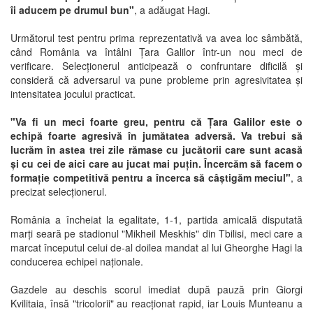
îi aducem pe drumul bun"
, a adăugat Hagi.
Următorul test pentru prima reprezentativă va avea loc sâmbătă,
când România va întâlni Țara Galilor într-un nou meci de
verificare. Selecționerul anticipează o confruntare dificilă și
consideră că adversarul va pune probleme prin agresivitatea și
intensitatea jocului practicat.
"Va fi un meci foarte greu, pentru că Țara Galilor este o
echipă foarte agresivă în jumătatea adversă. Va trebui să
lucrăm în astea trei zile rămase cu jucătorii care sunt acasă
și cu cei de aici care au jucat mai puțin. Încercăm să facem o
formație competitivă pentru a încerca să câștigăm meciul"
, a
precizat selecționerul.
România a încheiat la egalitate, 1-1, partida amicală disputată
marți seară pe stadionul "Mikheil Meskhis" din Tbilisi, meci care a
marcat începutul celui de-al doilea mandat al lui Gheorghe Hagi la
conducerea echipei naționale.
Gazdele au deschis scorul imediat după pauză prin Giorgi
Kvilitaia, însă "tricolorii" au reacționat rapid, iar Louis Munteanu a