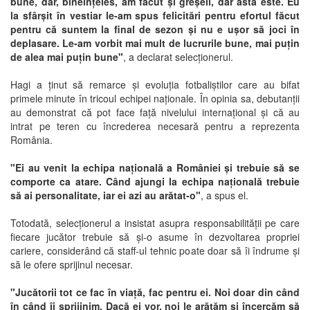
bune, dar, bineînțeles, am făcut și greșeli, dar asta este. Eu
la sfârșit în vestiar le-am spus felicitări pentru efortul făcut
pentru că suntem la final de sezon și nu e ușor să joci în
deplasare. Le-am vorbit mai mult de lucrurile bune, mai puțin
de alea mai puțin bune"
, a declarat selecționerul.
Hagi a ținut să remarce și evoluția fotbaliștilor care au bifat
primele minute în tricoul echipei naționale. În opinia sa, debutanții
au demonstrat că pot face față nivelului internațional și că au
intrat pe teren cu încrederea necesară pentru a reprezenta
România.
"Ei au venit la echipa națională a României și trebuie să se
comporte ca atare. Când ajungi la echipa națională trebuie
să ai personalitate, iar ei azi au arătat-o"
, a spus el.
Totodată, selecționerul a insistat asupra responsabilității pe care
fiecare jucător trebuie să și-o asume în dezvoltarea propriei
cariere, considerând că staff-ul tehnic poate doar să îi îndrume și
să le ofere sprijinul necesar.
"Jucătorii tot ce fac în viață, fac pentru ei. Noi doar din când
în când îi sprijinim. Dacă ei vor, noi le arătăm și încercăm să