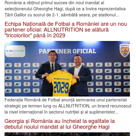
România a obținut primul succes din noul mandat al
selecționerului Gheorghe Hagi, după ce a învins reprezentativa
Țării Galilor cu scorul de 2-1, sâmbătă seara, pe stadionul...
Echipa Națională de Fotbal a României are un nou
partener oficial: ALLNUTRITION se alătură
"tricolorilor" până în 2029
Federația Română de Fotbal anunță semnarea unui parteneriat
strategic pe termen lung cu ALLNUTRITION, un brand recunoscut
la nivel internațional în sectorul nutriției și al suplimentelor...
Georgia și România au încheiat la egalitate la
debutul noului mandat al lui Gheorghe Hagi