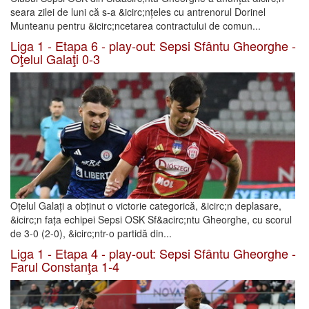
seara zilei de luni că s-a &icirc;nțeles cu antrenorul Dorinel
Munteanu pentru &icirc;ncetarea contractului de comun...
Liga 1 - Etapa 6 - play-out: Sepsi Sfântu Gheorghe -
Oţelul Galaţi 0-3
Oțelul Galați a obținut o victorie categorică, &icirc;n deplasare,
&icirc;n fața echipei Sepsi OSK Sf&acirc;ntu Gheorghe, cu scorul
de 3-0 (2-0), &icirc;ntr-o partidă din...
Liga 1 - Etapa 4 - play-out: Sepsi Sfântu Gheorghe -
Farul Constanţa 1-4