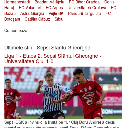
Hermannstadt
Bogdan Vătăjelu
FC Bihor Oradea
Denis
Haruț
FC Voluntari
FC Argeș
Universitatea Craiova
FC
Buzău
Astra Giurgiu
Vejle BK
Pandurii Târgu Jiu
FC
Botoșani
Cătălin Căbuz
Sibiu
Comenteaza
Ultimele stiri - Sepsi Sfântu Gheorghe
Liga 1 - Etapa 2: Sepsi Sfântul Gheorghe -
Universitatea Cluj 1-0
Sepsi OSK a învins-o la limită pe "U" Cluj Doru Andrei a decis
meciul cu o execuție spectaculoasă Sepsi Sfântu Gheorghe și-a