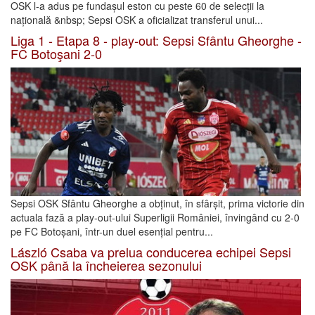
OSK l-a adus pe fundașul eston cu peste 60 de selecții la
națională &nbsp; Sepsi OSK a oficializat transferul unui...
Liga 1 - Etapa 8 - play-out: Sepsi Sfântu Gheorghe -
FC Botoşani 2-0
Sepsi OSK Sfântu Gheorghe a obținut, în sfârșit, prima victorie din
actuala fază a play-out-ului Superligii României, învingând cu 2-0
pe FC Botoșani, într-un duel esențial pentru...
László Csaba va prelua conducerea echipei Sepsi
OSK până la încheierea sezonului