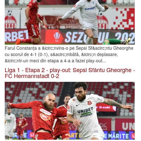
Farul Constanța a &icirc;nvins-o pe Sepsi Sf&acirc;ntu Gheorghe
cu scorul de 4-1 (0-1), s&acirc;mbătă, &icirc;n deplasare,
&icirc;ntr-un meci din etapa a 4-a a fazei play-out...
Liga 1 - Etapa 2 - play-out: Sepsi Sfântu Gheorghe -
FC Hermannstadt 0-2