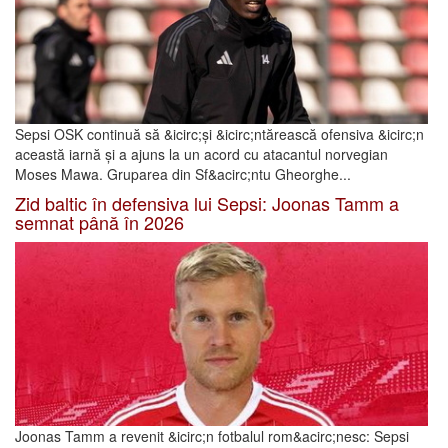
Sepsi OSK continuă să &icirc;și &icirc;ntărească ofensiva &icirc;n
această iarnă și a ajuns la un acord cu atacantul norvegian
Moses Mawa. Gruparea din Sf&acirc;ntu Gheorghe...
Zid baltic în defensiva lui Sepsi: Joonas Tamm a
semnat până în 2026
Joonas Tamm a revenit &icirc;n fotbalul rom&acirc;nesc: Sepsi