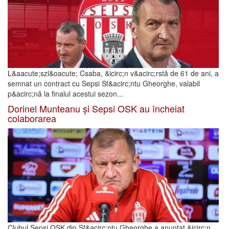
L&aacute;szl&oacute; Csaba, &icirc;n v&acirc;rstă de 61 de ani, a
semnat un contract cu Sepsi Sf&acirc;ntu Gheorghe, valabil
p&acirc;nă la finalul acestui sezon...
Dorinel Munteanu și Sepsi OSK au încheiat
colaborarea
Clubul Sepsi OSK din Sf&acirc;ntu Gheorghe a anunțat &icirc;n