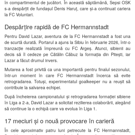
în compartimentul de jucători. În această săptămână, Sepsi OSK
s-a despărțit de fundașul Denis Haruț, care și-a continuat cariera
la FC Voluntari.
Despărțire rapidă de FC Hermannstadt
Pentru David Lazar, aventura de la FC Hermannstadt a fost una
de scurtă durată. Portarul a ajuns la Sibiu în februarie 2026, într-o
tranzacție realizată împreună cu FC Argeș. Atunci, sibienii au
decis să îl cedeze pe Cătălin Căbuz la formația din Pitești, iar
Lazar a făcut drumul invers.
Mutarea a fost privită ca una importantă pentru finalul sezonului,
într-un moment în care FC Hermannstadt încerca să evite
retrogradarea. Totuși, experimentatul goalkeeper nu a reușit să
contribuie la salvarea echipei.
După încheierea campionatului și retrogradarea formației sibiene
în Liga a 2-a, David Lazar a solicitat rezilierea colaborării, alegând
să continue la o echipă care va evolua în Liga 1.
17 meciuri și o nouă provocare în carieră
În cele aproximativ patru luni petrecute la FC Hermannstadt,