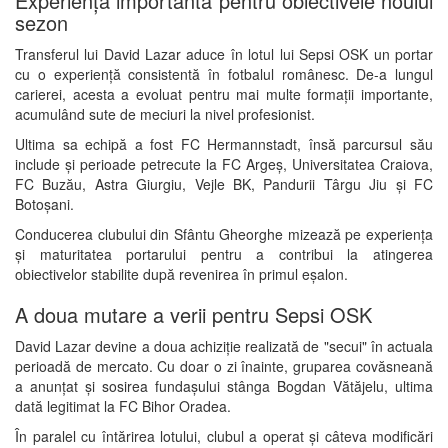
Experiență importantă pentru obiectivele noului
sezon
Transferul lui David Lazar aduce în lotul lui Sepsi OSK un portar
cu o experiență consistentă în fotbalul românesc. De-a lungul
carierei, acesta a evoluat pentru mai multe formații importante,
acumulând sute de meciuri la nivel profesionist.
Ultima sa echipă a fost FC Hermannstadt, însă parcursul său
include și perioade petrecute la FC Argeș, Universitatea Craiova,
FC Buzău, Astra Giurgiu, Vejle BK, Pandurii Târgu Jiu și FC
Botoșani.
Conducerea clubului din Sfântu Gheorghe mizează pe experiența
și maturitatea portarului pentru a contribui la atingerea
obiectivelor stabilite după revenirea în primul eșalon.
A doua mutare a verii pentru Sepsi OSK
David Lazar devine a doua achiziție realizată de "secui" în actuala
perioadă de mercato. Cu doar o zi înainte, gruparea covăsneană
a anunțat și sosirea fundașului stânga Bogdan Vătăjelu, ultima
dată legitimat la FC Bihor Oradea.
În paralel cu întărirea lotului, clubul a operat și câteva modificări