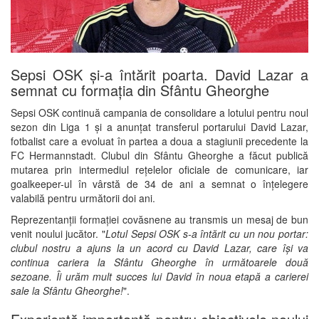
Sepsi OSK și-a întărit poarta. David Lazar a
semnat cu formația din Sfântu Gheorghe
Sepsi OSK continuă campania de consolidare a lotului pentru noul
sezon din Liga 1 și a anunțat transferul portarului David Lazar,
fotbalist care a evoluat în partea a doua a stagiunii precedente la
FC Hermannstadt. Clubul din Sfântu Gheorghe a făcut publică
mutarea prin intermediul rețelelor oficiale de comunicare, iar
goalkeeper-ul în vârstă de 34 de ani a semnat o înțelegere
valabilă pentru următorii doi ani.
Reprezentanții formației covăsnene au transmis un mesaj de bun
venit noului jucător. "
Lotul Sepsi OSK s-a întărit cu un nou portar:
clubul nostru a ajuns la un acord cu David Lazar, care își va
continua cariera la Sfântu Gheorghe în următoarele două
sezoane. Îi urăm mult succes lui David în noua etapă a carierei
sale la Sfântu Gheorghe!
".