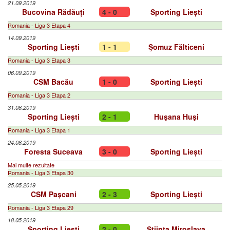
21.09.2019
Bucovina Rădăuți
4 - 0
Sporting Liești
Romania - Liga 3 Etapa 4
14.09.2019
Sporting Liești
1 - 1
Şomuz Fălticeni
Romania - Liga 3 Etapa 3
06.09.2019
CSM Bacău
1 - 0
Sporting Liești
Romania - Liga 3 Etapa 2
31.08.2019
Sporting Liești
2 - 1
Huşana Huşi
Romania - Liga 3 Etapa 1
24.08.2019
Foresta Suceava
3 - 0
Sporting Liești
Mai multe rezultate
Romania - Liga 3 Etapa 30
25.05.2019
CSM Pașcani
2 - 3
Sporting Liești
Romania - Liga 3 Etapa 29
18.05.2019
Sporting Liești
2 - 0
Știința Miroslava