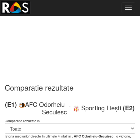
Toggl
navig
Comparatie rezultate
(E1)
AFC Odorheiu-
Sporting Liești
(E2)
-
Secuiesc
Comparatie rezultate in
Istoria meciurilor directe
In ultimele 4 intalniri ,
: o victorie,
AFC Odorheiu-Secuiesc