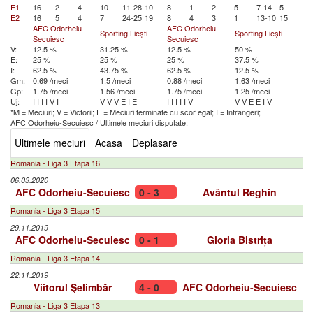
E1
16
2
4
10
11-28
10
8
1
2
5
7-14
5
E2
16
5
4
7
24-25
19
8
4
3
1
13-10
15
AFC Odorheiu-
AFC Odorheiu-
Sporting Liești
Sporting Liești
Secuiesc
Secuiesc
V:
12.5 %
31.25 %
12.5 %
50 %
E:
25 %
25 %
25 %
37.5 %
I:
62.5 %
43.75 %
62.5 %
12.5 %
Gm:
0.69 /meci
1.5 /meci
0.88 /meci
1.63 /meci
Gp:
1.75 /meci
1.56 /meci
1.75 /meci
1.25 /meci
Uj:
I
I
I
I
V
I
V
V
V
E
I
E
I
I
I
I
I
V
V
V
E
E
I
V
*M = Meciuri; V = Victorii; E = Meciuri terminate cu scor egal; I = Infrangeri;
AFC Odorheiu-Secuiesc
/
Ultimele meciuri disputate:
Ultimele meciuri
Acasa
Deplasare
Romania - Liga 3 Etapa 16
06.03.2020
AFC Odorheiu-Secuiesc
0 - 3
Avântul Reghin
Romania - Liga 3 Etapa 15
29.11.2019
AFC Odorheiu-Secuiesc
0 - 1
Gloria Bistrița
Romania - Liga 3 Etapa 14
22.11.2019
Viitorul Şelimbăr
4 - 0
AFC Odorheiu-Secuiesc
Romania - Liga 3 Etapa 13