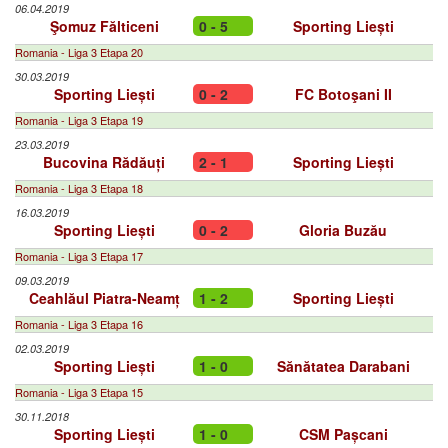
06.04.2019
Şomuz Fălticeni
0 - 5
Sporting Liești
Romania - Liga 3 Etapa 20
30.03.2019
Sporting Liești
0 - 2
FC Botoşani II
Romania - Liga 3 Etapa 19
23.03.2019
Bucovina Rădăuți
2 - 1
Sporting Liești
Romania - Liga 3 Etapa 18
16.03.2019
Sporting Liești
0 - 2
Gloria Buzău
Romania - Liga 3 Etapa 17
09.03.2019
Ceahlăul Piatra-Neamț
1 - 2
Sporting Liești
Romania - Liga 3 Etapa 16
02.03.2019
Sporting Liești
1 - 0
Sănătatea Darabani
Romania - Liga 3 Etapa 15
30.11.2018
Sporting Liești
1 - 0
CSM Pașcani