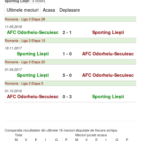
: 3 victorii,
Sporting Liești
Ultimele meciuri
Acasa
Deplasare
Romania - Liga 3 Etapa 28
11.05.2018
AFC Odorheiu-Secuiesc
2 - 1
Sporting Liești
Romania - Liga 3 Etapa 13
18.11.2017
Sporting Liești
1 - 0
AFC Odorheiu-Secuiesc
Romania - Liga 3 Etapa 20
01.04.2017
Sporting Liești
5 - 0
AFC Odorheiu-Secuiesc
Romania - Liga 3 Etapa 5
01.10.2016
AFC Odorheiu-Secuiesc
0 - 3
Sporting Liești
Comparatia rezultatelor din ultimele 16 meciuri disputate de fiecare echipa:
Total
Meciuri jucate acasa
M
V
E
I
G
P
M
V
E
I
G
P