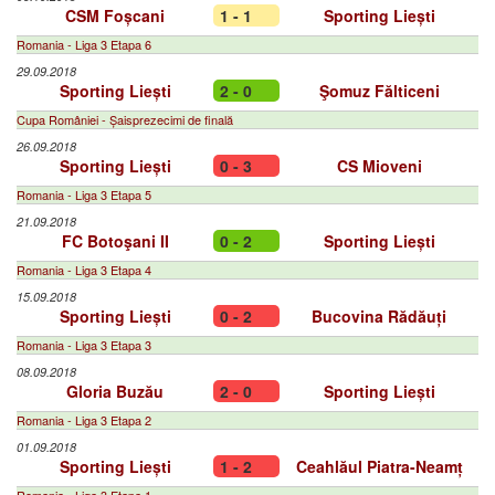
CSM Foșcani
1 - 1
Sporting Liești
Romania - Liga 3 Etapa 6
29.09.2018
Sporting Liești
2 - 0
Şomuz Fălticeni
Cupa României - Șaisprezecimi de finală
26.09.2018
Sporting Liești
0 - 3
CS Mioveni
Romania - Liga 3 Etapa 5
21.09.2018
FC Botoşani II
0 - 2
Sporting Liești
Romania - Liga 3 Etapa 4
15.09.2018
Sporting Liești
0 - 2
Bucovina Rădăuți
Romania - Liga 3 Etapa 3
08.09.2018
Gloria Buzău
2 - 0
Sporting Liești
Romania - Liga 3 Etapa 2
01.09.2018
Sporting Liești
1 - 2
Ceahlăul Piatra-Neamț