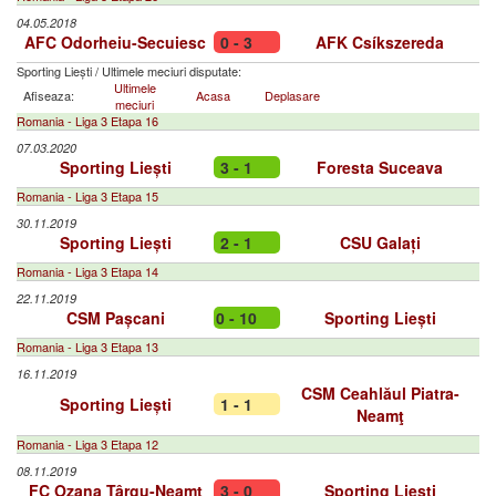
04.05.2018
AFC Odorheiu-Secuiesc
0 - 3
AFK Csíkszereda
Sporting Liești
/
Ultimele meciuri disputate:
Ultimele
Afiseaza:
Acasa
Deplasare
meciuri
Romania - Liga 3 Etapa 16
07.03.2020
Sporting Liești
3 - 1
Foresta Suceava
Romania - Liga 3 Etapa 15
30.11.2019
Sporting Liești
2 - 1
CSU Galați
Romania - Liga 3 Etapa 14
22.11.2019
CSM Pașcani
0 - 10
Sporting Liești
Romania - Liga 3 Etapa 13
16.11.2019
CSM Ceahlăul Piatra-
Sporting Liești
1 - 1
Neamţ
Romania - Liga 3 Etapa 12
08.11.2019
FC Ozana Târgu-Neamţ
3 - 0
Sporting Liești