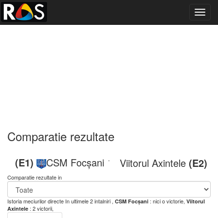
Toggl
navig
Comparatie rezultate
(E1)
CSM Focșani
Viitorul Axintele
(E2)
-
Comparatie rezultate in
Istoria meciurilor directe
In ultimele 2 intalniri ,
: nici o victorie,
CSM Focșani
Viitorul
: 2 victorii,
Axintele