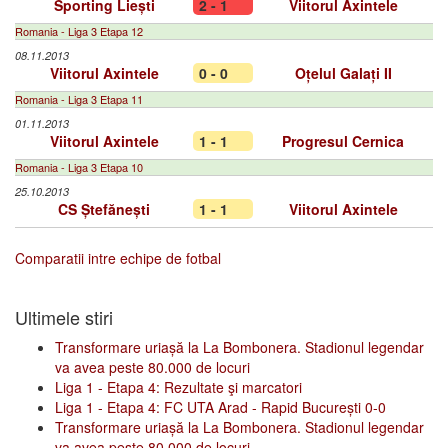
Sporting Liești
2 - 1
Viitorul Axintele
Romania - Liga 3 Etapa 12
08.11.2013
Viitorul Axintele
0 - 0
Oțelul Galați II
Romania - Liga 3 Etapa 11
01.11.2013
Viitorul Axintele
1 - 1
Progresul Cernica
Romania - Liga 3 Etapa 10
25.10.2013
CS Ștefănești
1 - 1
Viitorul Axintele
Comparatii intre echipe de fotbal
Ultimele stiri
Transformare uriașă la La Bombonera. Stadionul legendar
va avea peste 80.000 de locuri
Liga 1 - Etapa 4: Rezultate şi marcatori
Liga 1 - Etapa 4: FC UTA Arad - Rapid București 0-0
Transformare uriașă la La Bombonera. Stadionul legendar
va avea peste 80.000 de locuri