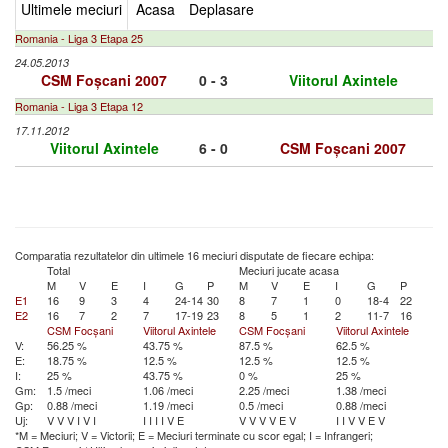
Ultimele meciuri
Acasa
Deplasare
Romania - Liga 3 Etapa 25
24.05.2013
CSM Foșcani 2007
0 - 3
Viitorul Axintele
Romania - Liga 3 Etapa 12
17.11.2012
Viitorul Axintele
6 - 0
CSM Foșcani 2007
Comparatia rezultatelor din ultimele 16 meciuri disputate de fiecare echipa:
Total
Meciuri jucate acasa
M
V
E
I
G
P
M
V
E
I
G
P
E1
16
9
3
4
24-14
30
8
7
1
0
18-4
22
E2
16
7
2
7
17-19
23
8
5
1
2
11-7
16
CSM Focșani
Viitorul Axintele
CSM Focșani
Viitorul Axintele
V:
56.25 %
43.75 %
87.5 %
62.5 %
E:
18.75 %
12.5 %
12.5 %
12.5 %
I:
25 %
43.75 %
0 %
25 %
Gm:
1.5 /meci
1.06 /meci
2.25 /meci
1.38 /meci
Gp:
0.88 /meci
1.19 /meci
0.5 /meci
0.88 /meci
Uj:
V
V
V
I
V
I
I
I
I
I
V
E
V
V
V
V
E
V
I
I
V
V
E
V
*M = Meciuri; V = Victorii; E = Meciuri terminate cu scor egal; I = Infrangeri;