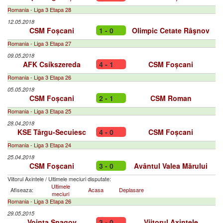
Romania - Liga 3 Etapa 28
12.05.2018
CSM Foșcani
1 - 0
Olimpic Cetate Râşnov
Romania - Liga 3 Etapa 27
09.05.2018
AFK Csíkszereda
4 - 1
CSM Foșcani
Romania - Liga 3 Etapa 26
05.05.2018
CSM Foșcani
2 - 1
CSM Roman
Romania - Liga 3 Etapa 25
28.04.2018
KSE Târgu-Secuiesc
4 - 0
CSM Foșcani
Romania - Liga 3 Etapa 24
25.04.2018
CSM Foșcani
3 - 0
Avântul Valea Mărului
Viitorul Axintele
/
Ultimele meciuri disputate:
Ultimele
Afiseaza:
Acasa
Deplasare
meciuri
Romania - Liga 3 Etapa 26
29.05.2015
Voinţa Snagov
3 - 0
Viitorul Axintele