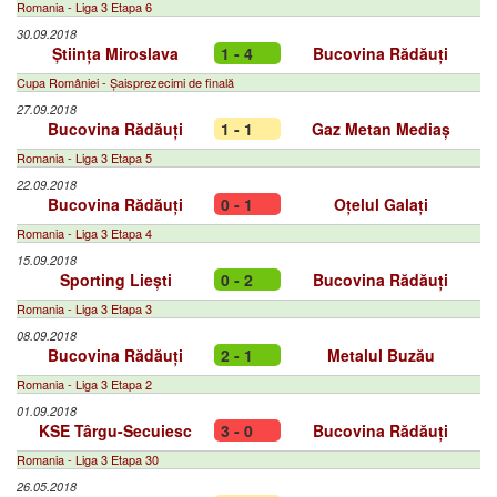
Romania - Liga 3 Etapa 6
30.09.2018
Știința Miroslava
1 - 4
Bucovina Rădăuți
Cupa României - Șaisprezecimi de finală
27.09.2018
Bucovina Rădăuți
1 - 1
Gaz Metan Mediaș
Romania - Liga 3 Etapa 5
22.09.2018
Bucovina Rădăuți
0 - 1
Oțelul Galați
Romania - Liga 3 Etapa 4
15.09.2018
Sporting Liești
0 - 2
Bucovina Rădăuți
Romania - Liga 3 Etapa 3
08.09.2018
Bucovina Rădăuți
2 - 1
Metalul Buzău
Romania - Liga 3 Etapa 2
01.09.2018
KSE Târgu-Secuiesc
3 - 0
Bucovina Rădăuți
Romania - Liga 3 Etapa 30
26.05.2018