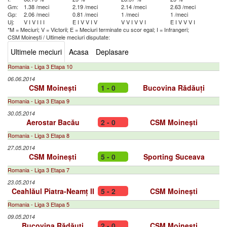
Gm:
1.38 /meci
2.19 /meci
2.14 /meci
2.63 /meci
Gp:
2.06 /meci
0.81 /meci
1 /meci
1 /meci
Uj:
V
I
V
I
I
I
E
I
V
V
I
V
V
V
I
V
V
I
E
I
V
V
V
I
*M = Meciuri; V = Victorii; E = Meciuri terminate cu scor egal; I = Infrangeri;
CSM Moinești
/
Ultimele meciuri disputate:
Ultimele meciuri
Acasa
Deplasare
Romania - Liga 3 Etapa 10
06.06.2014
CSM Moinești
1 - 0
Bucovina Rădăuți
Romania - Liga 3 Etapa 9
30.05.2014
Aerostar Bacău
2 - 0
CSM Moinești
Romania - Liga 3 Etapa 8
27.05.2014
CSM Moinești
5 - 0
Sporting Suceava
Romania - Liga 3 Etapa 7
23.05.2014
Ceahlăul Piatra-Neamț II
5 - 2
CSM Moinești
Romania - Liga 3 Etapa 5
09.05.2014
Bucovina Rădăuți
2 - 0
CSM Moinești