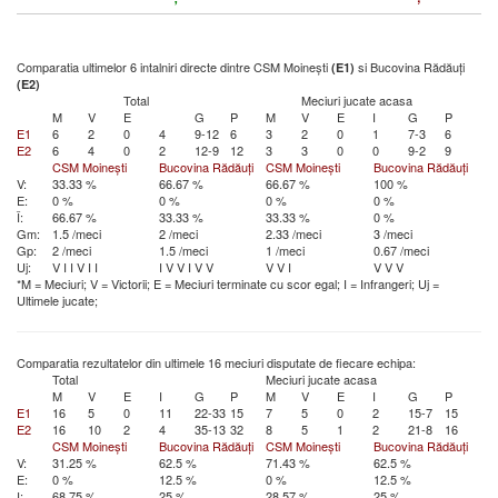
Comparatia ultimelor 6 intalniri directe dintre CSM Moinești
si Bucovina Rădăuți
(E1)
(E2)
Total
Meciuri jucate acasa
M
V
E
G
P
M
V
E
I
G
P
E1
6
2
0
4
9-12
6
3
2
0
1
7-3
6
E2
6
4
0
2
12-9
12
3
3
0
0
9-2
9
CSM Moinești
Bucovina Rădăuți
CSM Moinești
Bucovina Rădăuți
V:
33.33 %
66.67 %
66.67 %
100 %
E:
0 %
0 %
0 %
0 %
Î:
66.67 %
33.33 %
33.33 %
0 %
Gm:
1.5 /meci
2 /meci
2.33 /meci
3 /meci
Gp:
2 /meci
1.5 /meci
1 /meci
0.67 /meci
Uj:
V
I
I
V
I
I
I
V
V
I
V
V
V
V
I
V
V
V
*M = Meciuri; V = Victorii; E = Meciuri terminate cu scor egal; I = Infrangeri; Uj =
Ultimele jucate;
Comparatia rezultatelor din ultimele 16 meciuri disputate de fiecare echipa:
Total
Meciuri jucate acasa
M
V
E
I
G
P
M
V
E
I
G
P
E1
16
5
0
11
22-33
15
7
5
0
2
15-7
15
E2
16
10
2
4
35-13
32
8
5
1
2
21-8
16
CSM Moinești
Bucovina Rădăuți
CSM Moinești
Bucovina Rădăuți
V:
31.25 %
62.5 %
71.43 %
62.5 %
E:
0 %
12.5 %
0 %
12.5 %
I:
68.75 %
25 %
28.57 %
25 %