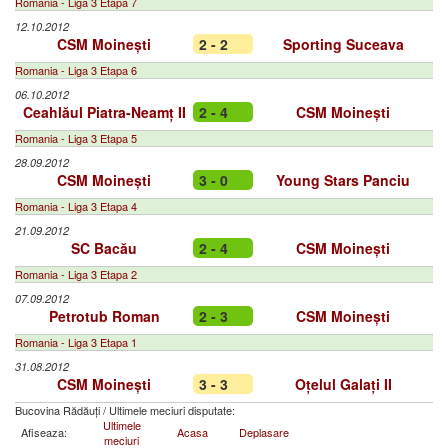
Romania - Liga 3 Etapa 7
12.10.2012
CSM Moinești
2 - 2
Sporting Suceava
Romania - Liga 3 Etapa 6
06.10.2012
Ceahlăul Piatra-Neamț II
2 - 4
CSM Moinești
Romania - Liga 3 Etapa 5
28.09.2012
CSM Moinești
3 - 0
Young Stars Panciu
Romania - Liga 3 Etapa 4
21.09.2012
SC Bacău
2 - 4
CSM Moinești
Romania - Liga 3 Etapa 2
07.09.2012
Petrotub Roman
2 - 3
CSM Moinești
Romania - Liga 3 Etapa 1
31.08.2012
CSM Moinești
3 - 3
Oțelul Galați II
Bucovina Rădăuți
/
Ultimele meciuri disputate:
Ultimele
Afiseaza:
Acasa
Deplasare
meciuri