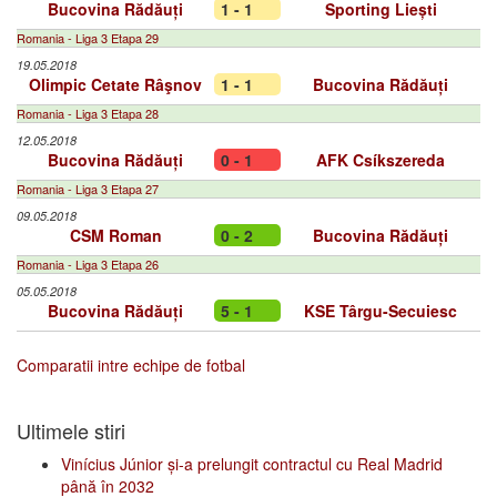
Bucovina Rădăuți
1 - 1
Sporting Liești
Romania - Liga 3 Etapa 29
19.05.2018
Olimpic Cetate Râşnov
1 - 1
Bucovina Rădăuți
Romania - Liga 3 Etapa 28
12.05.2018
Bucovina Rădăuți
0 - 1
AFK Csíkszereda
Romania - Liga 3 Etapa 27
09.05.2018
CSM Roman
0 - 2
Bucovina Rădăuți
Romania - Liga 3 Etapa 26
05.05.2018
Bucovina Rădăuți
5 - 1
KSE Târgu-Secuiesc
Comparatii intre echipe de fotbal
Ultimele stiri
Vinícius Júnior și-a prelungit contractul cu Real Madrid
până în 2032