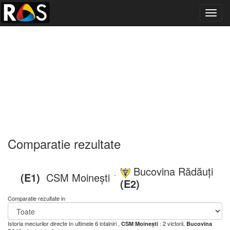
Toggl
navig
Comparatie rezultate
Bucovina Rădăuți
(E1)
CSM Moinești
-
(E2)
Comparatie rezultate in
Istoria meciurilor directe
In ultimele 6 intalniri ,
: 2 victorii,
CSM Moinești
Bucovina