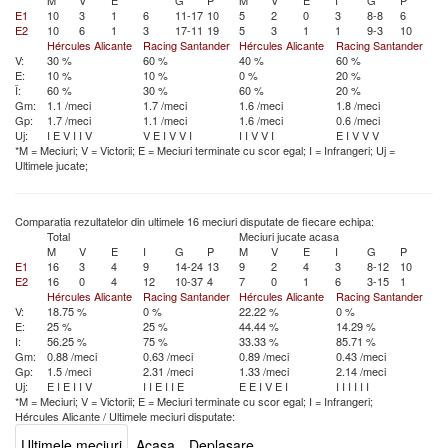
M
V
E
G
P
M
V
E
I
G
P
E1
10
3
1
6
11-17
10
5
2
0
3
8-8
6
E2
10
6
1
3
17-11
19
5
3
1
1
9-3
10
Hércules Alicante
Racing Santander
Hércules Alicante
Racing Santander
V:
30 %
60 %
40 %
60 %
E:
10 %
10 %
0 %
20 %
Î:
60 %
30 %
60 %
20 %
Gm:
1.1 /meci
1.7 /meci
1.6 /meci
1.8 /meci
Gp:
1.7 /meci
1.1 /meci
1.6 /meci
0.6 /meci
Uj:
I
E
V
I
I
V
V
E
I
V
V
I
I
I
V
V
I
E
I
V
V
V
*M = Meciuri; V = Victorii; E = Meciuri terminate cu scor egal; I = Infrangeri; Uj =
Ultimele jucate;
Comparatia rezultatelor din ultimele 16 meciuri disputate de fiecare echipa:
Total
Meciuri jucate acasa
M
V
E
I
G
P
M
V
E
I
G
P
E1
16
3
4
9
14-24
13
9
2
4
3
8-12
10
E2
16
0
4
12
10-37
4
7
0
1
6
3-15
1
Hércules Alicante
Racing Santander
Hércules Alicante
Racing Santander
V:
18.75 %
0 %
22.22 %
0 %
E:
25 %
25 %
44.44 %
14.29 %
I:
56.25 %
75 %
33.33 %
85.71 %
Gm:
0.88 /meci
0.63 /meci
0.89 /meci
0.43 /meci
Gp:
1.5 /meci
2.31 /meci
1.33 /meci
2.14 /meci
Uj:
E
I
E
I
I
V
I
I
E
I
I
E
E
E
I
V
E
I
I
I
I
I
I
I
*M = Meciuri; V = Victorii; E = Meciuri terminate cu scor egal; I = Infrangeri;
Hércules Alicante
/
Ultimele meciuri disputate:
Ultimele meciuri
Acasa
Deplasare