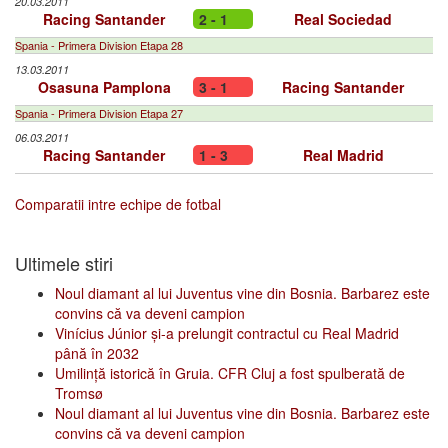
20.03.2011
Racing Santander
2 - 1
Real Sociedad
Spania - Primera Division Etapa 28
13.03.2011
Osasuna Pamplona
3 - 1
Racing Santander
Spania - Primera Division Etapa 27
06.03.2011
Racing Santander
1 - 3
Real Madrid
Comparatii intre echipe de fotbal
Ultimele stiri
Noul diamant al lui Juventus vine din Bosnia. Barbarez este
convins că va deveni campion
Vinícius Júnior și-a prelungit contractul cu Real Madrid
până în 2032
Umilință istorică în Gruia. CFR Cluj a fost spulberată de
Tromsø
Noul diamant al lui Juventus vine din Bosnia. Barbarez este
convins că va deveni campion