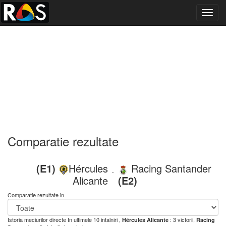
Toggl
navig
Comparatie rezultate
(E1)
Hércules
Racing Santander
-
Alicante
(E2)
Comparatie rezultate in
Istoria meciurilor directe
In ultimele 10 intalniri ,
: 3 victorii,
Hércules Alicante
Racing