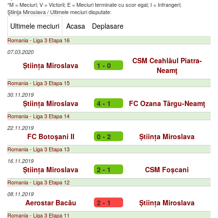
*M = Meciuri; V = Victorii; E = Meciuri terminate cu scor egal; I = Infrangeri;
Ştiinţa Miroslava
/
Ultimele meciuri disputate:
Ultimele meciuri
Acasa
Deplasare
Romania - Liga 3 Etapa 16
07.03.2020
CSM Ceahlăul Piatra-
Știința Miroslava
1 - 0
Neamţ
Romania - Liga 3 Etapa 15
30.11.2019
Știința Miroslava
4 - 1
FC Ozana Târgu-Neamţ
Romania - Liga 3 Etapa 14
22.11.2019
FC Botoşani II
0 - 2
Știința Miroslava
Romania - Liga 3 Etapa 13
16.11.2019
Știința Miroslava
2 - 1
CSM Foșcani
Romania - Liga 3 Etapa 12
08.11.2019
Aerostar Bacău
2 - 1
Știința Miroslava
Romania - Liga 3 Etapa 11