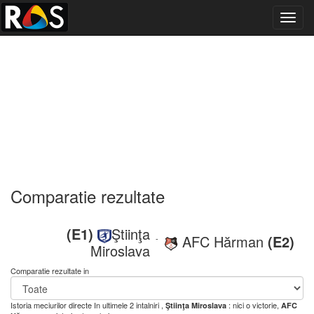
Toggl
navig
Comparatie rezultate
(E1)
Ştiinţa
AFC Hărman
(E2)
-
Miroslava
Comparatie rezultate in
Istoria meciurilor directe
In ultimele 2 intalniri ,
: nici o victorie,
Ştiinţa Miroslava
AFC