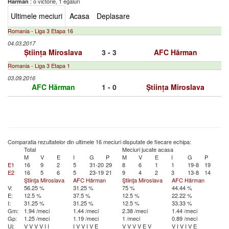
: o victorie, 1 egaluri
Hărman
Ultimele meciuri
Acasa
Deplasare
Romania - Liga 3 Etapa 16
04.03.2017
Știința Miroslava
3 - 3
AFC Hărman
Romania - Liga 3 Etapa 1
03.09.2016
AFC Hărman
1 - 0
Știința Miroslava
Comparatia rezultatelor din ultimele 16 meciuri disputate de fiecare echipa:
Total
Meciuri jucate acasa
M
V
E
I
G
P
M
V
E
I
G
P
E1
16
9
2
5
31-20
29
8
6
1
1
19-8
19
E2
16
5
6
5
23-19
21
9
4
2
3
13-8
14
Ştiinţa Miroslava
AFC Hărman
Ştiinţa Miroslava
AFC Hărman
V:
56.25 %
31.25 %
75 %
44.44 %
E:
12.5 %
37.5 %
12.5 %
22.22 %
I:
31.25 %
31.25 %
12.5 %
33.33 %
Gm:
1.94 /meci
1.44 /meci
2.38 /meci
1.44 /meci
Gp:
1.25 /meci
1.19 /meci
1 /meci
0.89 /meci
Uj:
V
V
V
V
I
I
I
V
V
I
V
E
V
V
V
V
E
V
V
I
V
I
V
E