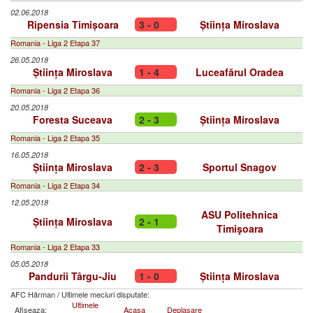
02.06.2018
Ripensia Timișoara
3 - 0
Știința Miroslava
Romania - Liga 2 Etapa 37
26.05.2018
Știința Miroslava
1 - 4
Luceafărul Oradea
Romania - Liga 2 Etapa 36
20.05.2018
Foresta Suceava
2 - 3
Știința Miroslava
Romania - Liga 2 Etapa 35
16.05.2018
Știința Miroslava
2 - 3
Sportul Snagov
Romania - Liga 2 Etapa 34
12.05.2018
ASU Politehnica
Știința Miroslava
2 - 1
Timişoara
Romania - Liga 2 Etapa 33
05.05.2018
Pandurii Târgu-Jiu
1 - 0
Știința Miroslava
AFC Hărman
/
Ultimele meciuri disputate:
Ultimele
Afiseaza:
Acasa
Deplasare