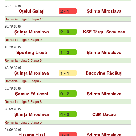
02.11.2019
Oțelul Galați
2 - 1
Știința Miroslava
Romania - Liga 3 Etapa 10
26.10.2019
Știința Miroslava
2 - 0
KSE Târgu-Secuiesc
Romania - Liga 3 Etapa 9
19.10.2019
Sporting Liești
1 - 3
Știința Miroslava
Romania - Liga 3 Etapa 8
12.10.2019
Știința Miroslava
1 - 1
Bucovina Rădăuți
Romania - Liga 3 Etapa 7
05.10.2019
Şomuz Fălticeni
0 - 2
Știința Miroslava
Romania - Liga 3 Etapa 6
28.09.2019
Știința Miroslava
4 - 0
CSM Bacău
Romania - Liga 3 Etapa 5
21.09.2019
Huşana Huşi
3 - 0
Știința Miroslava