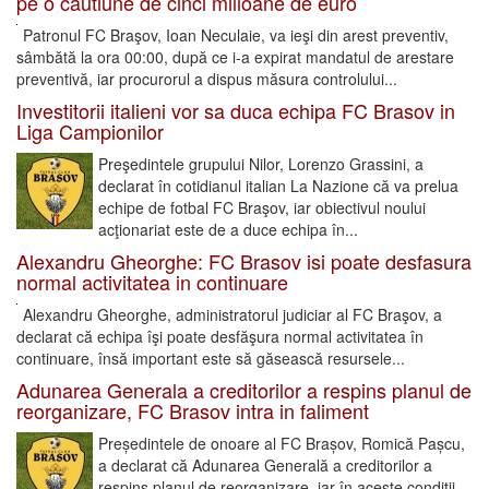
pe o cautiune de cinci milioane de euro
Patronul FC Braşov, Ioan Neculaie, va ieşi din arest preventiv,
sâmbătă la ora 00:00, după ce i-a expirat mandatul de arestare
preventivă, iar procurorul a dispus măsura controlului...
Investitorii italieni vor sa duca echipa FC Brasov in
Liga Campionilor
Preşedintele grupului Nilor, Lorenzo Grassini, a
declarat în cotidianul italian La Nazione că va prelua
echipe de fotbal FC Braşov, iar obiectivul noului
acţionariat este de a duce echipa în...
Alexandru Gheorghe: FC Brasov isi poate desfasura
normal activitatea in continuare
Alexandru Gheorghe, administratorul judiciar al FC Braşov, a
declarat că echipa îşi poate desfăşura normal activitatea în
continuare, însă important este să găsească resursele...
Adunarea Generala a creditorilor a respins planul de
reorganizare, FC Brasov intra in faliment
Președintele de onoare al FC Brașov, Romică Pașcu,
a declarat că Adunarea Generală a creditorilor a
respins planul de reorganizare, iar în aceste condiții