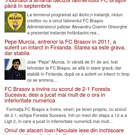
până în septembrie
La termenul programat azi &icirc;n instanţă, niciun
creditor nu a cerut falimentul FC Braşov.
Administratorul judiciar Alexandru Cosmin Gheorghe
a prezentat instanţei hotăr&acirc;rea...
Pepe Murcia, antrenor la FC Brasov in 2011, a
suferit un infarct in Finlanda. Starea sa este grava,
dar stabila
Jose "Pepe" Murcia, în vârstă de 51 de ani, fost
tehnician la FC Braşov, se află în stare gravă, dar
stabilă în Finlanda, după ce a suferit un infarct în timp
ce se antrena,...
FC Brasov a invins cu scorul de 2-1 Foresta
Suceava, desi a jucat mai mult de o ora in
inferioritate numerica
Formaţia FC Braşov a învins, vineri, pe teren propriu, cu scorul
de 2-1, echipa Foresta Suceava, într-un meci din etapa a 12-a a
Ligii 2, în care a jucat în inferioritate numerică mai mult...
Omul de afaceri Ioan Neculaie iese din inchisoare