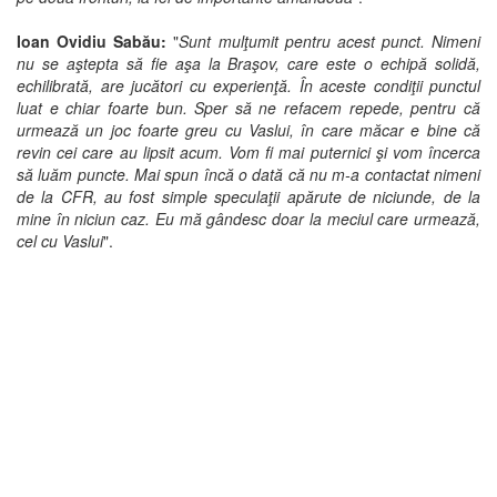
Ioan Ovidiu Sabău:
"
Sunt mulţumit pentru acest punct. Nimeni
nu se aştepta să fie aşa la Braşov, care este o echipă solidă,
echilibrată, are jucători cu experienţă. În aceste condiţii punctul
luat e chiar foarte bun. Sper să ne refacem repede, pentru că
urmează un joc foarte greu cu Vaslui, în care măcar e bine că
revin cei care au lipsit acum. Vom fi mai puternici şi vom încerca
să luăm puncte. Mai spun încă o dată că nu m-a contactat nimeni
de la CFR, au fost simple speculaţii apărute de niciunde, de la
mine în niciun caz. Eu mă gândesc doar la meciul care urmează,
cel cu Vaslui
".