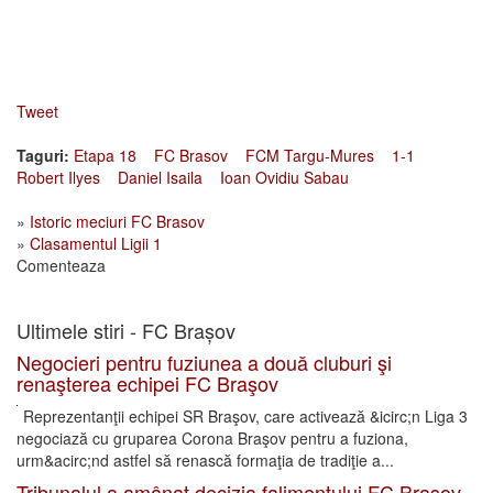
Tweet
Taguri:
Etapa 18
FC Brasov
FCM Targu-Mures
1-1
Robert Ilyes
Daniel Isaila
Ioan Ovidiu Sabau
»
Istoric meciuri FC Brasov
»
Clasamentul Ligii 1
Comenteaza
Ultimele stiri - FC Brașov
Negocieri pentru fuziunea a două cluburi şi
renaşterea echipei FC Braşov
Reprezentanţii echipei SR Braşov, care activează &icirc;n Liga 3
negociază cu gruparea Corona Braşov pentru a fuziona,
urm&acirc;nd astfel să renască formaţia de tradiţie a...
Tribunalul a amânat decizia falimentului FC Braşov