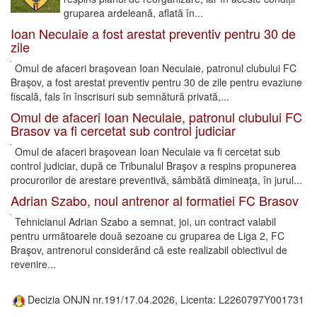
gruparea ardeleană, aflată în...
Ioan Neculaie a fost arestat preventiv pentru 30 de
zile
Omul de afaceri braşovean Ioan Neculaie, patronul clubului FC
Braşov, a fost arestat preventiv pentru 30 de zile pentru evaziune
fiscală, fals în înscrisuri sub semnătură privată,...
Omul de afaceri Ioan Neculaie, patronul clubului FC
Brasov va fi cercetat sub control judiciar
Omul de afaceri braşovean Ioan Neculaie va fi cercetat sub
control judiciar, după ce Tribunalul Braşov a respins propunerea
procurorilor de arestare preventivă, sâmbătă dimineaţa, în jurul...
Adrian Szabo, noul antrenor al formatiei FC Brasov
Tehnicianul Adrian Szabo a semnat, joi, un contract valabil
pentru următoarele două sezoane cu gruparea de Liga 2, FC
Braşov, antrenorul considerând că este realizabil obiectivul de
revenire...
Decizia ONJN nr.191/17.04.2026, Licenta: L2260797Y001731