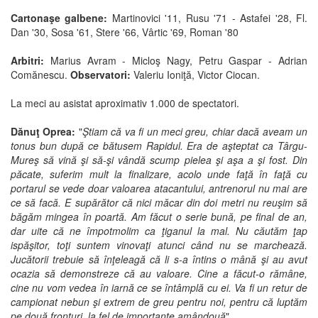
Cartonaşe galbene:
Martinovici '11, Rusu '71 - Astafei '28, Fl.
Dan '30, Sosa '61, Stere '66, Vârtic '69, Roman '80
Arbitri:
Marius Avram - Micloş Nagy, Petru Gaspar - Adrian
Comănescu.
Observatori:
Valeriu Ioniţă, Victor Ciocan.
La meci au asistat aproximativ 1.000 de spectatori.
Dănuţ Oprea:
"
Ştiam că va fi un meci greu, chiar dacă aveam un
tonus bun după ce bătusem Rapidul. Era de aşteptat ca Târgu-
Mureş să vină şi să-şi vândă scump pielea şi aşa a şi fost. Din
păcate, suferim mult la finalizare, acolo unde faţă în faţă cu
portarul se vede doar valoarea atacantului, antrenorul nu mai are
ce să facă. E supărător că nici măcar din doi metri nu reuşim să
băgăm mingea în poartă. Am făcut o serie bună, pe final de an,
dar uite că ne împotmolim ca ţiganul la mal. Nu căutăm ţap
ispăşitor, toţi suntem vinovaţi atunci când nu se marchează.
Jucătorii trebuie să înţeleagă că li s-a întins o mână şi au avut
ocazia să demonstreze că au valoare. Cine a făcut-o rămâne,
cine nu vom vedea în iarnă ce se întâmplă cu ei. Va fi un retur de
campionat nebun şi extrem de greu pentru noi, pentru că luptăm
pe două fronturi, la fel de importante amândouă
".