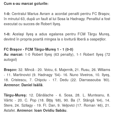
Cum s-au marcat golurile:
1-0:
Centralul Marius Avram a acordat penalti pentru FC Braşov,
în minutul 63, după un fault al lui Sosa la Hadnagy. Penaltiul a fost
executat cu succes de Robert Ilyeş.
1-0:
Acelaşi Ilyeş a adus egalarea pentru FCM Târgu Mureş,
deviind în propria poartă mingea la o lovitură liberă a oaspeţilor.
FC Braşov - FCM Târgu-Mureş 1 - 1 (0-0)
Au marcat:
1-0 Robert Ilyeş (63 penalty), 1-1 Robert Ilyeş (72
autogol)
Braşov:
32. Mincă - 20. Voicu, 6. Majernik, 21. Rusu, 26. Wiliams
- 11. Martinovici (9. Hadnagy '54)- 16. Nuno Viveiros, 10. Ilyeş,
18. Cristescu, 7. Chipciu - 17. Dedu (22. Diarrassouba '80).
Antrenor: Daniel Isăilă
.
Târgu-Mureş:
12. Dănălache - 6. Sosa, 28. L. Munteanu, 8.
Vârtic - 20. C. Pop (18. Biţiş '68), 90. Ba (7. Stângă '64), 14.
Stere, 24. Szilagy - 19. Fl. Dan, 9. Veljovici (17. Roman '46), 21.
Astafei.
Antrenor: Ioan Ovidiu Sabău
.