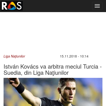
Toggl
navig
Liga Naţiunilor
15.11.2018 - 10:14
István Kovács va arbitra meciul Turcia -
Suedia, din Liga Naţiunilor