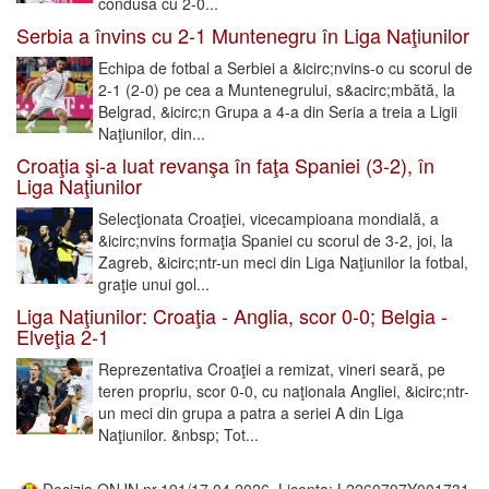
condusă cu 2-0...
Serbia a învins cu 2-1 Muntenegru în Liga Naţiunilor
Echipa de fotbal a Serbiei a &icirc;nvins-o cu scorul de
2-1 (2-0) pe cea a Muntenegrului, s&acirc;mbătă, la
Belgrad, &icirc;n Grupa a 4-a din Seria a treia a Ligii
Naţiunilor, din...
Croaţia şi-a luat revanşa în faţa Spaniei (3-2), în
Liga Naţiunilor
Selecţionata Croaţiei, vicecampioana mondială, a
&icirc;nvins formaţia Spaniei cu scorul de 3-2, joi, la
Zagreb, &icirc;ntr-un meci din Liga Naţiunilor la fotbal,
graţie unui gol...
Liga Naţiunilor: Croaţia - Anglia, scor 0-0; Belgia -
Elveţia 2-1
Reprezentativa Croaţiei a remizat, vineri seară, pe
teren propriu, scor 0-0, cu naţionala Angliei, &icirc;ntr-
un meci din grupa a patra a seriei A din Liga
Naţiunilor. &nbsp; Tot...
Decizia ONJN nr.191/17.04.2026, Licenta: L2260797Y001731