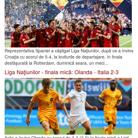
Reprezentativa Spaniei a câştigat Liga Naţiunilor, după ce a învins
Croaţia cu scorul de 5-4, la loviturile de departajare, în finala
desfăşurată la Rotterdam, duminică seara, un meci...
Liga Naţiunilor - finala mică: Olanda - Italia 2-3
Italia a învins Olanda cu scorul de 3-2 (2-0) în finala mică a Ligii