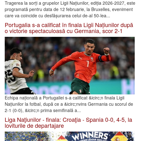
Tragerea la sorți a grupelor Ligii Națiunilor, ediția 2026-2027, este
programată pentru data de 12 februarie, la Bruxelles, eveniment
care va coincide cu desfășurarea celui de-al 50-lea...
Portugalia s-a calificat în finala Ligii Națiunilor după
o victorie spectaculoasă cu Germania, scor 2-1
Echipa națională a Portugaliei s-a calificat &icirc;n finala Ligii
Națiunilor la fotbal, după ce a &icirc;nvins Germania cu scorul de
2-1 (0-0), &icirc;n prima semifinală a...
Liga Naţiunilor - finala: Croaţia - Spania 0-0, 4-5, la
loviturile de departajare