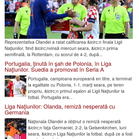
Reprezentativa Olandei a ratat calificarea &icirc;n finala Ligii
Naţiunilor, fiind &icirc;nvinsă miercuri seara, &icirc;n prima
semifinală, la Rotterdam, cu scorul de 4-2, după...
Portugalia, ţinută în şah de Polonia, în Liga
Naţiunilor. Suedia a promovat în Seria A
Portugalia, campioana europeană en titre, a terminat
la egalitate cu Polonia, 1-1, marţi seara, pe teren
propriu, &icirc;n primul eşalon al Ligii Naţiunilor la
fotbal. Portugalia era...
Liga Naţiunilor: Olanda, remiză nesperată cu
Germania
Naţionala Olandei a obţinut o remiză nesperată
&icirc;n faţa Germaniei, 2-2, la Gelsenkirchen, luni
seara, &icirc;n Liga Naţiunilor la fotbal, după ce a fost