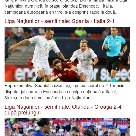
Naţiunilor, duminică, în oraşul olandez Enschede. Italia,
campioana europeană en titre, s-a desprins rapid la două...
Liga Naţiunilor - semifinale: Spania - Italia 2-1
Reprezentativa Spaniei a c&acirc;ştigat cu scorul de 2-1 meciul
disputat joi seara la Enschede cu echipa naţională a Italiei,
&icirc;n a doua semifinală din Liga Naţiunilor....
Liga Naţiunilor - semifinale: Olanda - Croaţia 2-4
după prelungiri