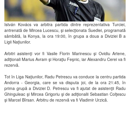
István Kovács va arbitra partida dintre reprezentativa Turciei,
antrenată de Mircea Lucescu, şi selecţionata Suediei, programată
sâmbătă, la Konya, la ora 19:00, în grupa a doua a Diviziei B a
Ligii Naţiunilor.
Arbitri asistenţi vor fi Vasile Florin Marinescu şi Ovidiu Artene,
adiţionali Marius Avram şi Horaţiu Feşnic, iar Alexandru Cerei va fi
rezervă.
Tot în Liga Naţiunilor, Radu Petrescu va conduce la centru partida
Andorra - Georgia, care se va disputa joi, de la ora 21:45, în
prima grupă a Diviziei D. Petrescu va fi ajutat de asistenţii Radu
Ghinguleac şi Mircea Grigoriu şi de adiţionalii Sebastian Colţescu
şi Marcel Bîrsan. Arbitru de rezervă va fi Vladimir Urzică.