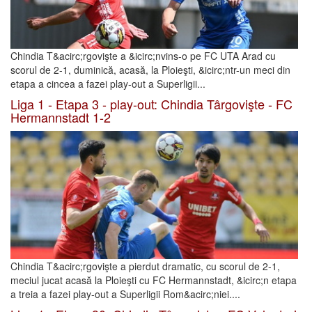
Chindia T&acirc;rgovişte a &icirc;nvins-o pe FC UTA Arad cu
scorul de 2-1, duminică, acasă, la Ploieşti, &icirc;ntr-un meci din
etapa a cincea a fazei play-out a Superligii...
Liga 1 - Etapa 3 - play-out: Chindia Târgovişte - FC
Hermannstadt 1-2
Chindia T&acirc;rgovişte a pierdut dramatic, cu scorul de 2-1,
meciul jucat acasă la Ploieşti cu FC Hermannstadt, &icirc;n etapa
a treia a fazei play-out a Superligii Rom&acirc;niei....