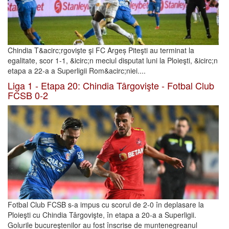
Chindia T&acirc;rgovişte şi FC Argeș Piteşti au terminat la
egalitate, scor 1-1, &icirc;n meciul disputat luni la Ploieşti, &icirc;n
etapa a 22-a a Superligii Rom&acirc;niei....
Liga 1 - Etapa 20: Chindia Târgovişte - Fotbal Club
FCSB 0-2
Fotbal Club FCSB s-a impus cu scorul de 2-0 în deplasare la
Ploieşti cu Chindia Târgovişte, în etapa a 20-a a Superligii.
Golurile bucureştenilor au fost înscrise de muntenegreanul