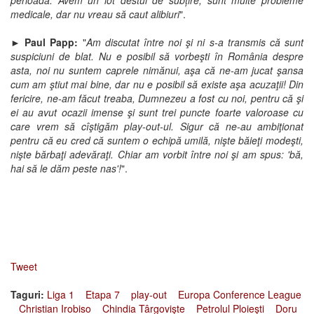
perioadă. Avem un lot destul de subțire, sunt multe probleme
medicale, dar nu vreau să caut alibiuri
".
►
Paul Papp:
"
Am discutat între noi şi ni s-a transmis că sunt
suspiciuni de blat. Nu e posibil să vorbeşti în România despre
asta, noi nu suntem caprele nimănui, aşa că ne-am jucat şansa
cum am ştiut mai bine, dar nu e posibil să existe aşa acuzaţii! Din
fericire, ne-am făcut treaba, Dumnezeu a fost cu noi, pentru că şi
ei au avut ocazii imense şi sunt trei puncte foarte valoroase cu
care vrem să cîştigăm play-out-ul. Sigur că ne-au ambiţionat
pentru că eu cred că suntem o echipă umilă, nişte băieţi modeşti,
nişte bărbaţi adevăraţi. Chiar am vorbit între noi şi am spus: 'bă,
hai să le dăm peste nas'!
".
Tweet
Taguri:
Liga 1
Etapa 7
play-out
Europa Conference League
Christian Irobiso
Chindia Târgovişte
Petrolul Ploieşti
Doru