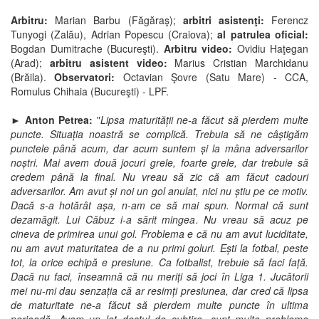
Arbitru:
Marian Barbu (Făgăraş);
arbitri asistenţi:
Ferencz
Tunyogi (Zalău), Adrian Popescu (Craiova);
al patrulea oficial:
Bogdan Dumitrache (Bucureşti).
Arbitru video:
Ovidiu Haţegan
(Arad);
arbitru asistent video:
Marius Cristian Marchidanu
(Brăila).
Observatori:
Octavian Şovre (Satu Mare) - CCA,
Romulus Chihaia (Bucureşti) - LPF.
►
Anton Petrea:
"
Lipsa maturității ne-a făcut să pierdem multe
puncte. Situația noastră se complică. Trebuia să ne câștigăm
punctele până acum, dar acum suntem și la mâna adversarilor
noștri. Mai avem două jocuri grele, foarte grele, dar trebuie să
credem până la final. Nu vreau să zic că am făcut cadouri
adversarilor. Am avut și noi un gol anulat, nici nu știu pe ce motiv.
Dacă s-a hotărât așa, n-am ce să mai spun. Normal că sunt
dezamăgit. Lui Căbuz i-a sărit mingea. Nu vreau să acuz pe
cineva de primirea unui gol. Problema e că nu am avut luciditate,
nu am avut maturitatea de a nu primi goluri. Ești la fotbal, peste
tot, la orice echipă e presiune. Ca fotbalist, trebuie să faci față.
Dacă nu faci, înseamnă că nu meriți să joci în Liga 1. Jucătorii
mei nu-mi dau senzația că ar resimți presiunea, dar cred că lipsa
de maturitate ne-a făcut să pierdem multe puncte în ultima