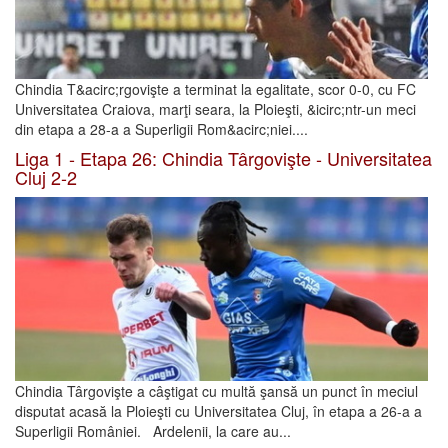
Chindia T&acirc;rgovişte a terminat la egalitate, scor 0-0, cu FC
Universitatea Craiova, marţi seara, la Ploieşti, &icirc;ntr-un meci
din etapa a 28-a a Superligii Rom&acirc;niei....
Liga 1 - Etapa 26: Chindia Târgovişte - Universitatea
Cluj 2-2
Chindia Târgovişte a câştigat cu multă şansă un punct în meciul
disputat acasă la Ploieşti cu Universitatea Cluj, în etapa a 26-a a
Superligii României. Ardelenii, la care au...