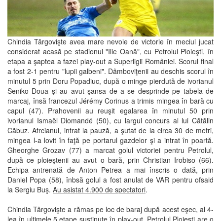
Chindia Târgovişte avea mare nevoie de victorie în meciul jucat
considerat acasă pe stadionul "Ilie Oană", cu Petrolul Ploieşti, în
etapa a şaptea a fazei play-out a Superligii României. Scorul final
a fost 2-1 pentru "lupii galbeni". Dâmboviţenii au deschis scorul în
minutul 5 prin Doru Popadiuc, după o minge pierdută de ivorianul
Seniko Doua şi au avut şansa de a se desprinde pe tabela de
marcaj, însă francezul Jérémy Corinus a trimis mingea în bară cu
capul (47). Prahovenii au reuşit egalarea în minutul 50 prin
ivorianul Ismaël Diomandé (50), cu largul concurs al lui Cătălin
Căbuz. Afrcianul, intrat la pauză, a şutat de la circa 30 de metri,
mingea l-a lovit în faţă pe portarul gazdelor şi a intrat în poartă.
Gheorghe Grozav (77) a marcat golul victoriei pentru Petrolul,
după ce ploieştenii au avut o bară, prin Christian Irobiso (66).
Echipa antrenată de Anton Petrea a mai înscris o dată, prin
Daniel Popa (58), înbsă golul a fost anulat de VAR pentru ofsaid
la Sergiu Buş.
Au asistat 4.900 de spectatori
.
Chindia Târgovişte a rămas pe loc de baraj după acest eşec, al 4-
lea în ultimele 5 etape susţinute în play-out. Petrolul Ploieşti are o