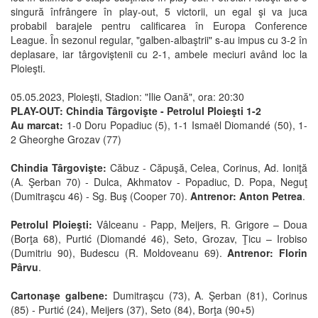
singură înfrângere în play-out, 5 victorii, un egal şi va juca
probabil barajele pentru calificarea în Europa Conference
League. În sezonul regular, "galben-albaştrii" s-au impus cu 3-2 în
deplasare, iar târgoviştenii cu 2-1, ambele meciuri având loc la
Ploieşti.
05.05.2023, Ploieşti, Stadion: "Ilie Oană", ora: 20:30
PLAY-OUT: Chindia Târgovişte - Petrolul Ploieşti 1-2
Au marcat:
1-0 Doru Popadiuc (5), 1-1 Ismaël Diomandé (50), 1-
2 Gheorghe Grozav (77)
Chindia Târgovişte:
Căbuz - Căpuşă, Celea, Corinus, Ad. Ioniţă
(A. Şerban 70) - Dulca, Akhmatov - Popadiuc, D. Popa, Neguţ
(Dumitraşcu 46) - Sg. Buş (Cooper 70).
Antrenor: Anton Petrea
.
Petrolul Ploieşti:
Vâlceanu - Papp, Meijers, R. Grigore – Doua
(Borţa 68), Purtić (Diomandé 46), Seto, Grozav, Ţicu – Irobiso
(Dumitriu 90), Budescu (R. Moldoveanu 69).
Antrenor: Florin
Pârvu
.
Cartonaşe galbene:
Dumitraşcu (73), A. Şerban (81), Corinus
(85) - Purtić (24), Meijers (37), Seto (84), Borţa (90+5)