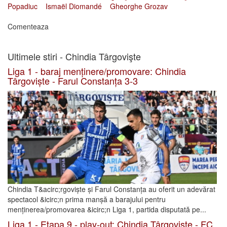
Popadiuc
Ismaël Diomandé
Gheorghe Grozav
Comenteaza
Ultimele stiri - Chindia Târgovişte
Liga 1 - baraj menținere/promovare: Chindia
Târgoviște - Farul Constanța 3-3
Chindia T&acirc;rgoviște și Farul Constanța au oferit un adevărat
spectacol &icirc;n prima manșă a barajului pentru
menținerea/promovarea &icirc;n Liga 1, partida disputată pe...
Liga 1 - Etapa 9 - play-out: Chindia Târgoviște - FC