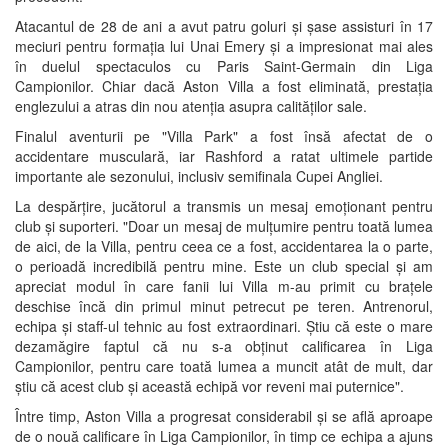
Atacantul de 28 de ani a avut patru goluri și șase assisturi în 17
meciuri pentru formația lui Unai Emery și a impresionat mai ales
în duelul spectaculos cu Paris Saint-Germain din Liga
Campionilor. Chiar dacă Aston Villa a fost eliminată, prestația
englezului a atras din nou atenția asupra calităților sale.
Finalul aventurii pe "Villa Park" a fost însă afectat de o
accidentare musculară, iar Rashford a ratat ultimele partide
importante ale sezonului, inclusiv semifinala Cupei Angliei.
La despărțire, jucătorul a transmis un mesaj emoționant pentru
club și suporteri. "Doar un mesaj de mulțumire pentru toată lumea
de aici, de la Villa, pentru ceea ce a fost, accidentarea la o parte,
o perioadă incredibilă pentru mine. Este un club special și am
apreciat modul în care fanii lui Villa m-au primit cu brațele
deschise încă din primul minut petrecut pe teren. Antrenorul,
echipa și staff-ul tehnic au fost extraordinari. Știu că este o mare
dezamăgire faptul că nu s-a obținut calificarea în Liga
Campionilor, pentru care toată lumea a muncit atât de mult, dar
știu că acest club și această echipă vor reveni mai puternice".
Între timp, Aston Villa a progresat considerabil și se află aproape
de o nouă calificare în Liga Campionilor, în timp ce echipa a ajuns