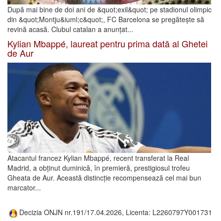
După mai bine de doi ani de &quot;exil&quot; pe stadionul olimpic
din &quot;Montju&iuml;c&quot;, FC Barcelona se pregătește să
revină acasă. Clubul catalan a anunțat...
Kylian Mbappé, laureat pentru prima dată al Ghetei
de Aur
Atacantul francez Kylian Mbappé, recent transferat la Real
Madrid, a obținut duminică, în premieră, prestigiosul trofeu
Gheata de Aur. Această distincție recompensează cel mai bun
marcator...
Decizia ONJN nr.191/17.04.2026, Licenta: L2260797Y001731