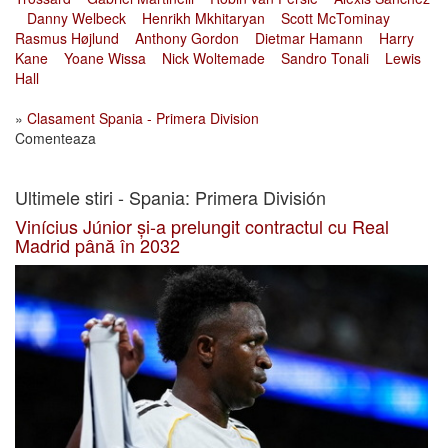
Danny Welbeck
Henrikh Mkhitaryan
Scott McTominay
Rasmus Højlund
Anthony Gordon
Dietmar Hamann
Harry
Kane
Yoane Wissa
Nick Woltemade
Sandro Tonali
Lewis
Hall
»
Clasament Spania - Primera Division
Comenteaza
Ultimele stiri - Spania: Primera División
Vinícius Júnior și-a prelungit contractul cu Real
Madrid până în 2032