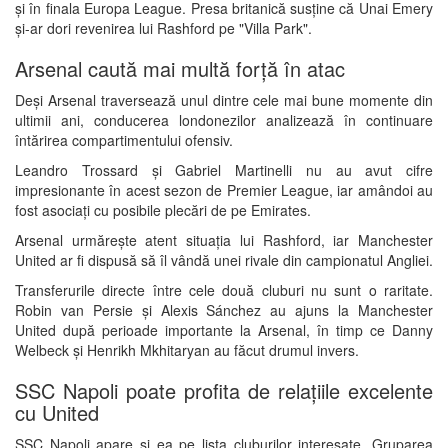
și în finala Europa League. Presa britanică susține că Unai Emery
și-ar dori revenirea lui Rashford pe "Villa Park".
Arsenal caută mai multă forță în atac
Deși Arsenal traversează unul dintre cele mai bune momente din
ultimii ani, conducerea londonezilor analizează în continuare
întărirea compartimentului ofensiv.
Leandro Trossard și Gabriel Martinelli nu au avut cifre
impresionante în acest sezon de Premier League, iar amândoi au
fost asociați cu posibile plecări de pe Emirates.
Arsenal urmărește atent situația lui Rashford, iar Manchester
United ar fi dispusă să îl vândă unei rivale din campionatul Angliei.
Transferurile directe între cele două cluburi nu sunt o raritate.
Robin van Persie și Alexis Sánchez au ajuns la Manchester
United după perioade importante la Arsenal, în timp ce Danny
Welbeck și Henrikh Mkhitaryan au făcut drumul invers.
SSC Napoli poate profita de relațiile excelente
cu United
SSC Napoli apare și ea pe lista cluburilor interesate. Gruparea