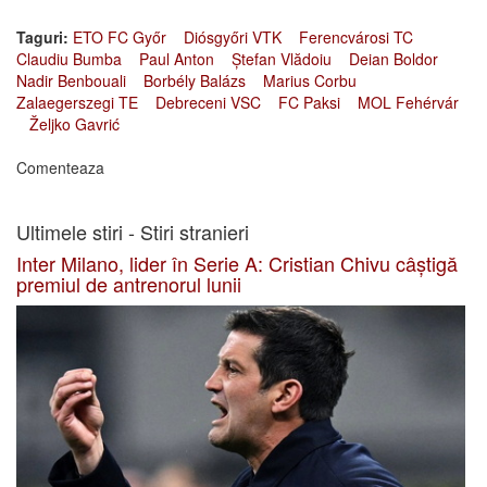
Taguri:
ETO FC Győr
Diósgyőri VTK
Ferencvárosi TC
Claudiu Bumba
Paul Anton
Ștefan Vlădoiu
Deian Boldor
Nadir Benbouali
Borbély Balázs
Marius Corbu
Zalaegerszegi TE
Debreceni VSC
FC Paksi
MOL Fehérvár
Željko Gavrić
Comenteaza
Ultimele stiri - Stiri stranieri
Inter Milano, lider în Serie A: Cristian Chivu câștigă
premiul de antrenorul lunii