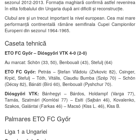
sezonul 2012-2013. Formația maghiară confirmă astfel revenirea
în elita fotbalului din Ungaria după ani dificili și reconstrucție.
Clubul are și un trecut important la nivel european. Cea mai mare
performanță continentală rămâne semifinala Cupei Campionilor
Europeni din sezonul 1964-1965.
Caseta tehnică
ETO FC Győr – Diósgyőri VTK 4-0 (2-0)
Au marcat: Schön (33, 50), Benbouali (43), Stefulj (64)
ETO FC Győr:
Petrás – Ștefan Vlădoiu (Zivkovic 82), Csinger,
Krpić, Stefulj – Tóth, Vitális, Claudiu Bumba (Szép 70) – Schön
(Décsy 82), Bánáti (Bíró 60), Benbouali (Pyshchur 70).
Diósgyőri VTK:
Bánhegyi – Bárdos, Holdampf (Varga 77),
Tamás, Szatmári (Komlósi 77) – Esiti (Sajbán 46), Kovalenko,
Szakos, Galántai (Farkas 46) – Macsó (Kiss L. 46), Kiss B.
Palmares ETO FC Győr
Liga 1 a Ungariei