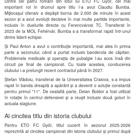
Dintre cei patru români din lotul lui ETO FC Győr, cel mai
important rol în drumul spre titlu l-a avut Claudiu Bumba.
Mijlocașul ofensiv a depășit borna de 2.000 de minute în acest
sezon și a avut evoluții decisive în mai multe partide importante,
inclusiv în duelurile directe cu Ferencvárosi TC. Transferat în
2023 de la MOL Fehérvár, Bumba s-a transformat rapid într-unul
dintre liderii echipei.
Și Paul Anton a avut o contribuție importantă, mai ales în prima
parte a sezonului, când a purtat inclusiv banderola de căpitan.
Problemele medicale și operația de pubalgie l-au scos însă din
circuit pe final de campionat. Cu toate acestea, conducerea
clubului i-a prelungit recent contractul până în 2027.
Ștefan Vlădoiu, transferat de la
Universitatea Craiova
, s-a impus
rapid în banda dreaptă a apărării și a devenit o soluție constantă
pentru primul "11". De cealaltă parte, Deian Boldor a fost utilizat
în rotație în centrul defensivei și a reușit inclusiv două goluri în
actuala stagiune.
Al cincilea titlu din istoria clubului
Pentru ETO FC Győr, titlul cucerit în sezonul 2025-2026
reprezintă al cincilea campionat din istoria clubului și primul după