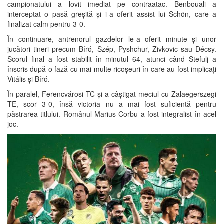
campionatului a lovit imediat pe contraatac. Benbouali a
interceptat o pasă greșită și i-a oferit assist lui Schön, care a
finalizat calm pentru 3-0.
În continuare, antrenorul gazdelor le-a oferit minute și unor
jucători tineri precum Bíró, Szép, Pyshchur, Zivkovic sau Décsy.
Scorul final a fost stabilit în minutul 64, atunci când Stefulj a
înscris după o fază cu mai multe ricoșeuri în care au fost implicați
Vitális și Bíró.
În paralel, Ferencvárosi TC și-a câștigat meciul cu Zalaegerszegi
TE, scor 3-0, însă victoria nu a mai fost suficientă pentru
păstrarea titlului. Românul Marius Corbu a fost integralist în acel
joc.