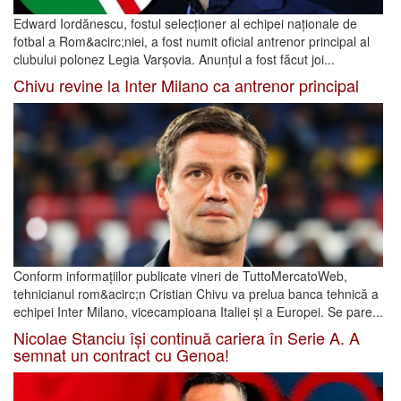
Edward Iordănescu, fostul selecționer al echipei naționale de
fotbal a Rom&acirc;niei, a fost numit oficial antrenor principal al
clubului polonez Legia Varșovia. Anunțul a fost făcut joi...
Chivu revine la Inter Milano ca antrenor principal
Conform informațiilor publicate vineri de TuttoMercatoWeb,
tehnicianul rom&acirc;n Cristian Chivu va prelua banca tehnică a
echipei Inter Milano, vicecampioana Italiei și a Europei. Se pare...
Nicolae Stanciu își continuă cariera în Serie A. A
semnat un contract cu Genoa!