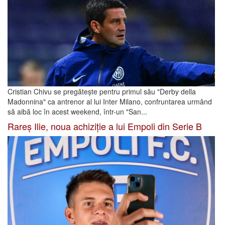
Cristian Chivu se pregătește pentru primul său "Derby della
Madonnina" ca antrenor al lui Inter Milano, confruntarea urmând
să aibă loc în acest weekend, într-un "San...
Rareș Ilie, noua achiziție a lui Empoli din Serie B