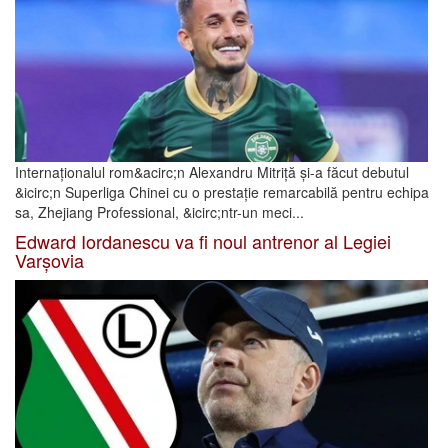
Internaționalul rom&acirc;n Alexandru Mitriță și-a făcut debutul
&icirc;n Superliga Chinei cu o prestație remarcabilă pentru echipa
sa, Zhejiang Professional, &icirc;ntr-un meci...
Edward Iordanescu va fi noul antrenor al Legiei
Varșovia