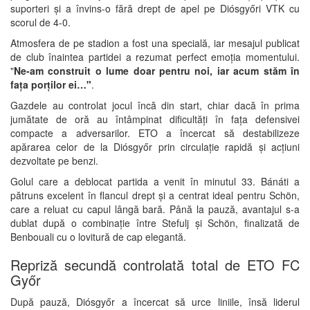
suporteri și a învins-o fără drept de apel pe
Diósgyőri VTK
cu
scorul de 4-0.
Atmosfera de pe stadion a fost una specială, iar mesajul publicat
de club înaintea partidei a rezumat perfect emoția momentului.
"
Ne-am construit o lume doar pentru noi, iar acum stăm în
fața porților ei…"
.
Gazdele au controlat jocul încă din start, chiar dacă în prima
jumătate de oră au întâmpinat dificultăți în fața defensivei
compacte a adversarilor. ETO a încercat să destabilizeze
apărarea celor de la Diósgyőr prin circulație rapidă și acțiuni
dezvoltate pe benzi.
Golul care a deblocat partida a venit în minutul 33. Bánáti a
pătruns excelent în flancul drept și a centrat ideal pentru Schön,
care a reluat cu capul lângă bară. Până la pauză, avantajul s-a
dublat după o combinație între Stefulj și Schön, finalizată de
Benbouali cu o lovitură de cap elegantă.
Repriză secundă controlată total de ETO FC
Győr
După pauză, Diósgyőr a încercat să urce liniile, însă liderul