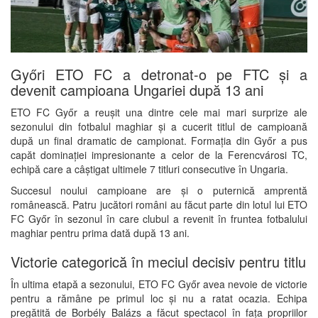
Győri ETO FC a detronat-o pe FTC și a
devenit campioana Ungariei după 13 ani
ETO FC Győr
a reușit una dintre cele mai mari surprize ale
sezonului din fotbalul maghiar și a cucerit titlul de campioană
după un final dramatic de campionat. Formația din Győr a pus
capăt dominației impresionante a celor de la
Ferencvárosi TC
,
echipă care a câștigat ultimele 7 titluri consecutive în Ungaria.
Succesul noului campioane are și o puternică amprentă
românească. Patru jucători români au făcut parte din lotul lui ETO
FC Győr în sezonul în care clubul a revenit în fruntea fotbalului
maghiar pentru prima dată după 13 ani.
Victorie categorică în meciul decisiv pentru titlu
În ultima etapă a sezonului, ETO FC Győr avea nevoie de victorie
pentru a rămâne pe primul loc și nu a ratat ocazia. Echipa
pregătită de
Borbély Balázs
a făcut spectacol în fața propriilor