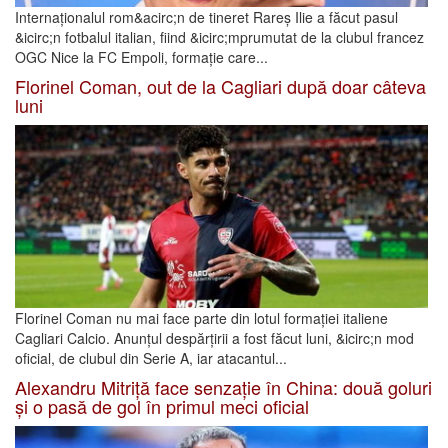
Internaționalul rom&acirc;n de tineret Rareș Ilie a făcut pasul
&icirc;n fotbalul italian, fiind &icirc;mprumutat de la clubul francez
OGC Nice la FC Empoli, formație care...
Florinel Coman, out de la Cagliari după doar câteva
luni
Florinel Coman nu mai face parte din lotul formației italiene
Cagliari Calcio. Anunțul despărțirii a fost făcut luni, &icirc;n mod
oficial, de clubul din Serie A, iar atacantul...
Alexandru Mitriță face senzație în China: două goluri
și o pasă de gol în primul meci oficial