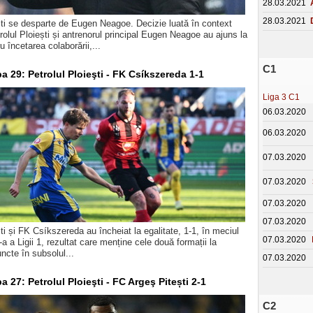
28.03.2021
28.03.2021
ști se desparte de Eugen Neagoe. Decizie luată în context
rolul Ploiești și antrenorul principal Eugen Neagoe au ajuns la
u încetarea colaborării,...
C1
pa 29: Petrolul Ploieşti - FK Csíkszereda 1-1
Liga 3 C1
06.03.2020
06.03.2020
07.03.2020
07.03.2020
07.03.2020
07.03.2020
ști și FK Csíkszereda au încheiat la egalitate, 1-1, în meciul
07.03.2020
-a a Ligii 1, rezultat care menține cele două formații la
uncte în subsolul...
07.03.2020
pa 27: Petrolul Ploieşti - FC Argeş Pitești 2-1
C2