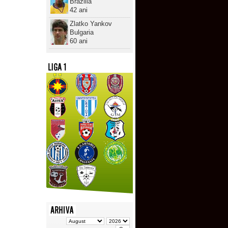
Brazilia
42 ani
Zlatko Yankov
Bulgaria
60 ani