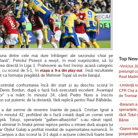
una dintre cele mai dure înfrângeri ale sezonului chiar pe
Top New
Oană", Petrolul Ploiești a reușit, în mod surprinzător, să își
ea directă în Liga 1. Prahovenii au fost învinși acasă categoric
-
Vinícius Jú
, cu scorul de 5-1, în
. însă rezultatele
etapa a 9-a din play-out
prelungit c
ut ca formația pregătită de Mehmet Topal să evite barajul.
Real Madri
ontrolat confruntarea încă din start și au deschis scorul în
-
Umilință is
 Denis Bordun, după o fază fixă executată excelent. Avantajul
CFR Cluj a 
trilor" s-a mărit în minutul 24, când Pedro Nuno a înscris
de Tromsø
n șut puternic de la distanță, fără replică pentru Raul Bălbărău.
-
Baiaram a
ti a dat semne de revenire înainte de pauză. Cristian Ignat a
speranțele
în minutul 42, profitând de o fază creată după un corner venit
răcit. Totul
tă. Totuși, speranțele "galben-albaștrilor" s-au năruit rapid.
Bănie
eliminat în finalul primei reprize pentru o intrare dură asupra lui
-
Gianni Inf
 Oțelul Galați a profitat imediat de superioritatea numerică. În
președinte
 Campos a dus scorul la 3-1 după o acțiune colectivă foarte bine