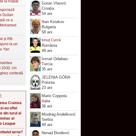
de la Rabat
Goran Vlaović
Croația
negociază
54 ani
lui Dušan
upă ce a
Ilian Kiriakov
a Mohamed
Bulgaria
58 ani
id și RB
Ionuț Curcă
ajuns la un
România
ru Yan
49 ani
İsmail Odabașı
naintea
Turcia
i 2030. Un
35 ani
ughez contestă
JELENIA GÓRA
Polonia
23 ani
l:
Mario Coppola
Italia
atea Craiova
36 ani
 și-au aflat
 din turul al
Miodrag Anđelković
iminar al
Serbia
e League
49 ani
fotbalul iarna?
Nenad Đorđević