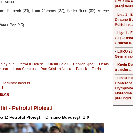
an Tomas.
Uite cum a
pregătești
ne: P. Iacob (20), Luan Campos (27), Pedro Nuno (82), Aftene
-
Liga 1 - 
Dinamo Bu
Politehnica
Rareș Pop (45)
-
Liga 1 - 
Cluj - Univ
Craiova 0-
-
EURO 202
Germania -
play-out
Petrolul Ploiești
Oțelul Galați
Cristian Ignat
Denis
-
Kevin Do
 Nuno
Luan Campos
Dan-Cristian Neicu
Patrick
Florin
transfer al
-
Finala E
i - rezultate meciuri
Conferenc
 1
Olympiako
aza
Fiorentina
prelungiri
tiri - Petrolul Ploiești
pa 1: Petrolul Ploiești - Dinamo București 1-0