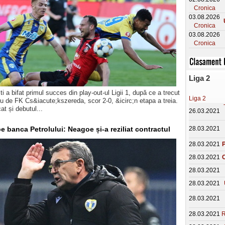
Cronica
03.08.2026
Cronica
03.08.2026
Cronica
Liga 2
ti a bifat primul succes din play-out-ul Ligii 1, după ce a trecut
Liga 2
iu de FK Cs&iacute;kszereda, scor 2-0, &icirc;n etapa a treia.
at și debutul...
26.03.2021
 banca Petrolului: Neagoe și-a reziliat contractul
28.03.2021
28.03.2021
P
28.03.2021
C
28.03.2021
28.03.2021
28.03.2021
28.03.2021
R