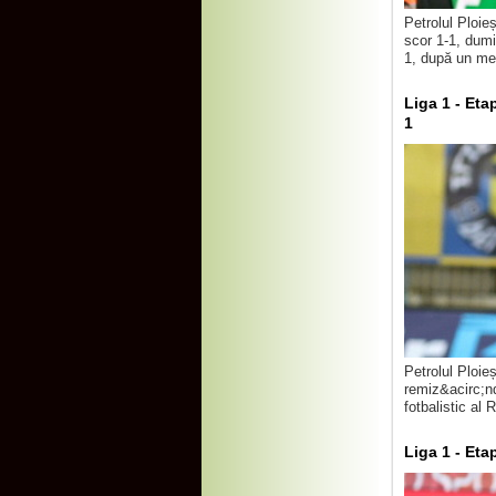
Petrolul Ploie
scor 1-1, dumin
1, după un mec
Liga 1 - Eta
1
Petrolul Ploie
remiz&acirc;nd
fotbalistic al 
Liga 1 - Eta