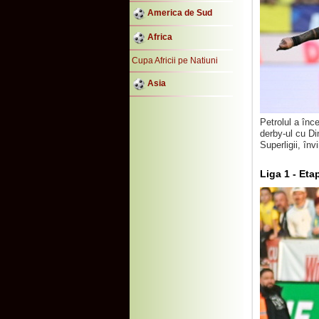
America de Sud
Africa
Cupa Africii pe Natiuni
Asia
Petrolul a înc
derby-ul cu Di
Superligii, înv
Liga 1 - Eta