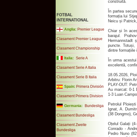
construită.
În partea secund
FOTBAL
formația lui Stj
INTERNATIONAL
Neicu și Patrick,
Anglia:
Premier League
Chiar și în aces
barajul. Prah
Clasament Premier League
Hermannstadt ș
puncte. Totuși, 
Clasament Championship
dintre formațiile
Italia:
Serie A
În urma acestui 
excelentă, confi
Clasament Serie A Italia
18.05.2026, Ploi
Clasament Serie B Italia
Arbitru: Florin 
PLAY-OUT: Petrol
Spain:
Primera División
Au marcat: 0-1 D
1-3 Luan Campos 
Clasament Primera Division
Petrolul Ploieșt
Germania:
Bundesliga
Ignat, A. Dumit
(38 Dongmo), Gr
Clasament Bundesliga
Oțelul Galați (
Clasament Zweite
Conrado - Andr
Bundesliga
Pedro Nuno (82 