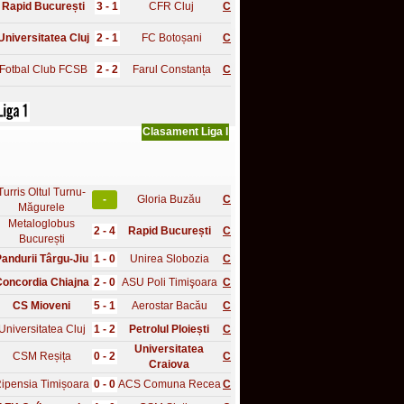
Rapid București
3 - 1
CFR Cluj
C
Universitatea Cluj
2 - 1
FC Botoșani
C
Fotbal Club FCSB
2 - 2
Farul Constanța
C
Clasament Liga I
Turris Oltul Turnu-
-
Gloria Buzău
C
Măgurele
Metaloglobus
2 - 4
Rapid București
C
București
andurii Târgu-Jiu
1 - 0
Unirea Slobozia
C
oncordia Chiajna
2 - 0
ASU Poli Timişoara
C
CS Mioveni
5 - 1
Aerostar Bacău
C
Universitatea Cluj
1 - 2
Petrolul Ploiești
C
Universitatea
CSM Reșița
0 - 2
C
Craiova
ipensia Timișoara
0 - 0
ACS Comuna Recea
C