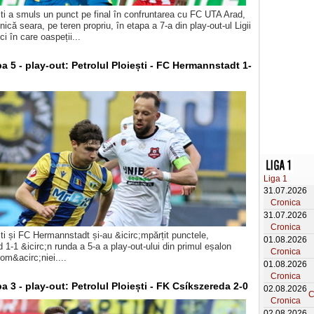
ști a smuls un punct pe final în confruntarea cu FC UTA Arad,
ică seara, pe teren propriu, în etapa a 7-a din play-out-ul Ligii
i în care oaspeții...
pa 5 - play-out: Petrolul Ploiești - FC Hermannstadt 1-
Liga 1
31.07.2026
Cronica
31.07.2026
Cronica
ști și FC Hermannstadt și-au &icirc;mpărțit punctele,
01.08.2026
 1-1 &icirc;n runda a 5-a a play-out-ului din primul eșalon
Cronica
Rom&acirc;niei....
01.08.2026
Cronica
pa 3 - play-out: Petrolul Ploiești - FK Csíkszereda 2-0
02.08.2026
C
Cronica
02.08.2026