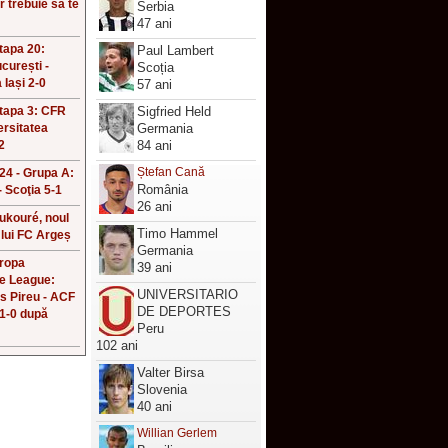
r trebuie să te
Serbia
!
47 ani
Etapa 20:
Paul Lambert
curești -
Scoția
 Iași 2-0
57 ani
Etapa 3: CFR
Sigfried Held
ersitatea
Germania
2
84 ani
Ștefan Cană
4 - Grupa A:
România
 Scoţia 5-1
26 ani
ukouré, noul
Timo Hammel
 lui FC Argeș
Germania
uropa
39 ani
e League:
UNIVERSITARIO
s Pireu - ACF
DE DEPORTES
 1-0 după
Peru
102 ani
Valter Birsa
Slovenia
40 ani
Willian Gerlem