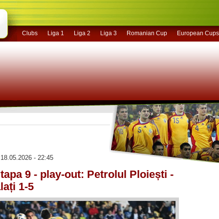
Clubs
Liga 1
Liga 2
Liga 3
Romanian Cup
European Cups
18.05.2026 - 22:45
tapa 9 - play-out: Petrolul Ploiești -
lați 1-5