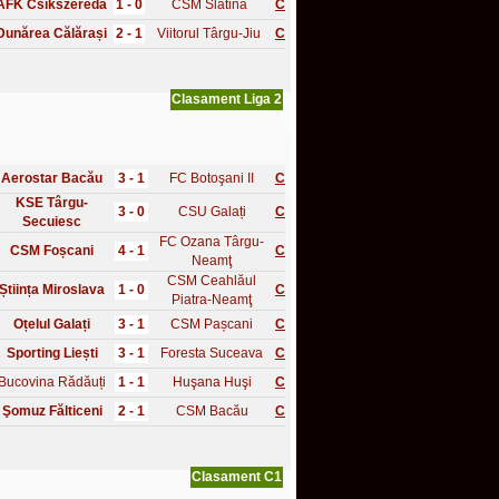
AFK Csíkszereda
1 - 0
CSM Slatina
C
Dunărea Călărași
2 - 1
Viitorul Târgu-Jiu
C
Clasament Liga 2
Aerostar Bacău
3 - 1
FC Botoşani II
C
KSE Târgu-
3 - 0
CSU Galați
C
Secuiesc
FC Ozana Târgu-
CSM Foșcani
4 - 1
C
Neamţ
CSM Ceahlăul
Știința Miroslava
1 - 0
C
Piatra-Neamţ
Oțelul Galați
3 - 1
CSM Pașcani
C
Sporting Liești
3 - 1
Foresta Suceava
C
Bucovina Rădăuți
1 - 1
Huşana Huşi
C
Şomuz Fălticeni
2 - 1
CSM Bacău
C
Clasament C1