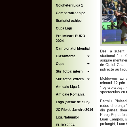
Golgheteri Liga 1
Comparatii echipe
Statistici echipe
Cupa Ligii
Preliminarii EURO
2024
Campionatul Mondial
Deși a suferit 
stadionul "Ilie 
Clasamente
asigure menținer
Cupe
de Oțelul Galați
indirecte au făc
Stiri fotbal intern
Moldovenii au c
Stiri fotbal extern
minutul 12 prin
Amicale Liga 1
"roș-alb-albaș
spectaculos cu u
Amicale Romania
Petrolul Ploieș
Logo (steme de club)
redus diferența 
JO Rio de Janeiro 2016
din partea dreap
Rareș Pop a fost 
Liga Naţiunilor
Luan Campos, iar
prelungiri, Luan
EURO 2024