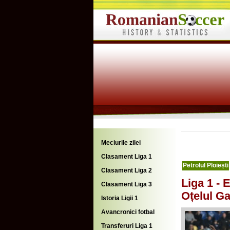
Meciurile zilei
Clasament Liga 1
Petrolul Ploiești
Clasament Liga 2
Liga 1 - E
Clasament Liga 3
Oțelul Ga
Istoria Ligii 1
Avancronici fotbal
Transferuri Liga 1