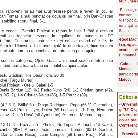
reuniunea 
-
Beşiktaş 
ă, rahovenii nu au mai avut resurse pentru a reveni în joc, iar
transferul 
epan Tomas a mai punctat de două ori pe final, prin Dan-Cristian
Vlahović d
 stabilind scorul final, 5-1.
renunțat l
te condiții, Petrolul Ploiești a rămas în Liga 1 fără a disputa
Salah
ovenii au încheiat sezonul la egalitate de puncte cu FC
-
Real Madr
i Farul Constanța, toate cele trei echipe având câte 25 de
Leipzig au 
Petrolul Ploiești a fost avantajată la departajare, fiind singura
acord pent
 implicate care nu a beneficiat de rotunjirea punctajului.
Diomandé
succes categoric, Oțelul Galați a încheiat sezonul într-o notă
-
Cutremur î
rmând forma foarte bună din finalul campionatului.
Mondialulu
partid port
ești, Stadion: "Ilie Oană", ora: 20:30
Marocul
Andrei (Târgu Mureș)
ul Ploiești - Oțelul Galați 1-5
enis Bordun (12), 0-2 Pedro Nuno (24), 1-2 Cristian Ignat (42),
(45+2), 1-4 Cristian Neicu (85), 1-5 Patrick (89)
Editoria
-
Universit
i (4-2-3-1): Bălbărău - Diogo Rodrigues, Papp (66 V. Gheorghe),
rescu (46 Prce) - Jyry, Dulca (59 Ludewig) - R. Pop, Hermann
și "U" Cluj
ozav - Chică-Roșă (58 Aymbetov). Antrenor: Mehmet Topal.
adversarele
doilea prel
4-2-3-1): Dur-Bozoancă - Zhelev, Né Lopes, P. Iacob (46 Kazu),
Conferenc
ezinho (90+1 Aftene), João Lameira - Bordun (83 D. Sandu),
-
Practici 
Dan-Cristian Neicu), Luan Campos (59 Bruno Paz) - Patrick.