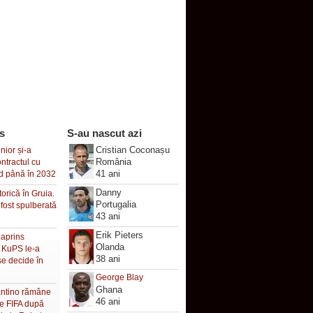
s
S-au nascut azi
Cristian Coconașu
nior și-a
România
ontractul cu
41 ani
d până în 2032
Danny
torică în Gruia.
Portugalia
fost spulberată
43 ani
Erik Pieters
 aprins
Olanda
, KuPS le-a
38 ani
 se decide în
George Blay
Ghana
antino rămâne
46 ani
le FIFA după