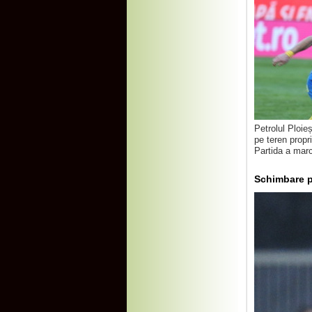
Petrolul Ploieș
pe teren propr
Partida a marc
Schimbare pe