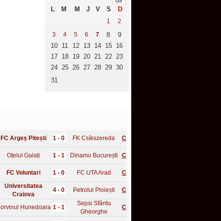
L
M
M
J
V
S
D
1
2
3
4
5
6
7
8
9
10
11
12
13
14
15
16
17
18
19
20
21
22
23
24
25
26
27
28
29
30
31
FC Argeș Pitești
1 - 0
FK Csíkszereda
C
Oțelul Galați
1 - 1
Dinamo București
C
FC Voluntari
1 - 0
FC UTA Arad
C
Universitatea
4 - 0
Petrolul Ploiești
C
Craiova
Sepsi Sfântu
orvinul Hunedoara
1 - 1
C
Gheorghe