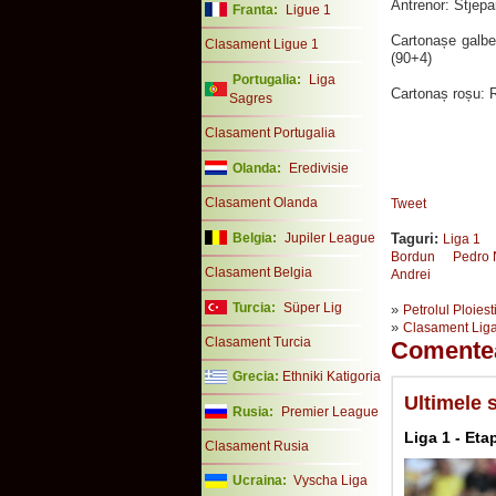
Antrenor: Stjep
Franta:
Ligue 1
Cartonașe galbe
Clasament Ligue 1
(90+4)
Portugalia:
Liga
Cartonaș roșu: 
Sagres
Clasament Portugalia
Olanda:
Eredivisie
Clasament Olanda
Tweet
Belgia:
Jupiler League
Taguri:
Liga 1
Bordun
Pedro
Clasament Belgia
Andrei
Turcia:
Süper Lig
»
Petrolul Ploiest
»
Clasament Liga
Clasament Turcia
Comente
Grecia:
Ethniki Katigoria
Ultimele s
Rusia:
Premier League
Liga 1 - Eta
Clasament Rusia
Ucraina:
Vyscha Liga