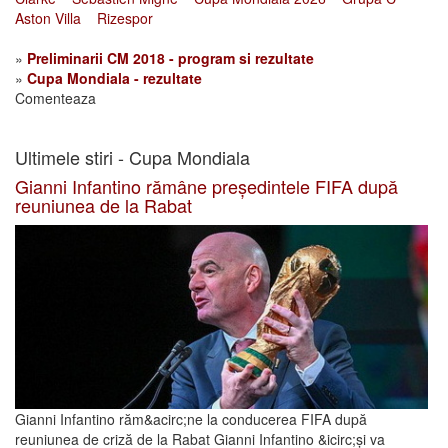
Aston Villa
Rizespor
»
Preliminarii CM 2018 - program si rezultate
»
Cupa Mondiala - rezultate
Comenteaza
Ultimele stiri - Cupa Mondiala
Gianni Infantino rămâne președintele FIFA după
reuniunea de la Rabat
Gianni Infantino răm&acirc;ne la conducerea FIFA după
reuniunea de criză de la Rabat Gianni Infantino &icirc;și va