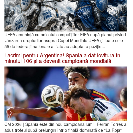
UEFA amenință cu boicotul competițiilor FIFA după planul privind
vânzarea drepturilor asupra Cupei Mondiale UEFA și toate cele
55 de federații naționale afiliate au adoptat o poziție...
Lacrimi pentru Argentina! Spania a dat lovitura în
minutul 106 și a devenit campioană mondială
CM 2026 | Spania este din nou campioana lumii! Ferran Torres a
adus trofeul după prelungiri într-o finală dominată de "La Roja"