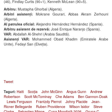
(46), Findlay Curtis (90+1), Kenneth McLean (90+5).
Arbitru:
Mustapha Ghorbal (Algeria).
Arbitri asistenți:
Mokrane Gourari, Abbas Akram Zerhouni
(Algeria).
Al patrulea oficial:
Alejandro Hernández Hernández (Spania).
Arbitru asistent de rezervă:
José Enrique Naranjo (Spania).
VAR:
Abdallah Al-Shehri (Arabia Saudită).
Asistenți VAR:
Mohammed Obaid Khadim (Emiratele Arabe
Unite), Fedayi San (Elveția).
Tweet
Taguri:
Haiti
Scoția
John McGinn
Angus Gunn
Andrew
Robertson
Scott McTominay
Che Adams
Ben Gannon-Doak
Lewis Ferguson
Frantzdy Pierrot
Johny Placide
Jean-
Ricner Bellegarde
Ruben Providence
Wilson Isidor
Steve
Clarke
Sebastien Migne
Cupa Mondială 2026
Grupa C