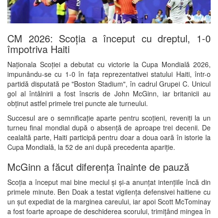
CM 2026: Scoția a început cu dreptul, 1-0
împotriva Haiti
Naționala Scoției a debutat cu victorie la Cupa Mondială 2026,
impunându-se cu 1-0 în fața reprezentativei statului Haiti, într-o
partidă disputată pe "Boston Stadium", în cadrul Grupei C. Unicul
gol al întâlnirii a fost înscris de John McGinn, iar britanicii au
obținut astfel primele trei puncte ale turneului.
Succesul are o semnificație aparte pentru scoțieni, reveniți la un
turneu final mondial după o absență de aproape trei decenii. De
cealaltă parte, Haiti participă pentru doar a doua oară în istorie la
Cupa Mondială, la 52 de ani după precedenta apariție.
McGinn a făcut diferența înainte de pauză
Scoția a început mai bine meciul și și-a anunțat intențiile încă din
primele minute. Ben Doak a testat vigilența defensivei haitiene cu
un șut expediat de la marginea careului, iar apoi Scott McTominay
a fost foarte aproape de deschiderea scorului, trimițând mingea în