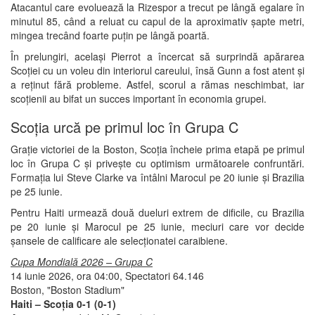
Atacantul care evoluează la Rizespor a trecut pe lângă egalare în
minutul 85, când a reluat cu capul de la aproximativ șapte metri,
mingea trecând foarte puțin pe lângă poartă.
În prelungiri, același Pierrot a încercat să surprindă apărarea
Scoției cu un voleu din interiorul careului, însă Gunn a fost atent și
a reținut fără probleme. Astfel, scorul a rămas neschimbat, iar
scoțienii au bifat un succes important în economia grupei.
Scoția urcă pe primul loc în Grupa C
Grație victoriei de la Boston, Scoția încheie prima etapă pe primul
loc în Grupa C și privește cu optimism următoarele confruntări.
Formația lui Steve Clarke va întâlni Marocul pe 20 iunie și Brazilia
pe 25 iunie.
Pentru Haiti urmează două dueluri extrem de dificile, cu Brazilia
pe 20 iunie și Marocul pe 25 iunie, meciuri care vor decide
șansele de calificare ale selecționatei caraibiene.
Cupa Mondială 2026 – Grupa C
14 iunie 2026, ora 04:00, Spectatori 64.146
Boston, "Boston Stadium"
Haiti – Scoția 0-1 (0-1)