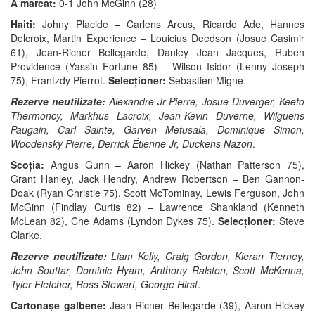
A marcat:
0-1 John McGinn (28)
Haiti:
Johny Placide – Carlens Arcus, Ricardo Ade, Hannes
Delcroix, Martin Experience – Louicius Deedson (Josue Casimir
61), Jean-Ricner Bellegarde, Danley Jean Jacques, Ruben
Providence (Yassin Fortune 85) – Wilson Isidor (Lenny Joseph
75), Frantzdy Pierrot.
Selecționer:
Sebastien Migne.
Rezerve neutilizate:
Alexandre Jr Pierre, Josue Duverger, Keeto
Thermoncy, Markhus Lacroix, Jean-Kevin Duverne, Wilguens
Paugain, Carl Sainte, Garven Metusala, Dominique Simon,
Woodensky Pierre, Derrick Étienne Jr, Duckens Nazon
.
Scoția:
Angus Gunn – Aaron Hickey (Nathan Patterson 75),
Grant Hanley, Jack Hendry, Andrew Robertson – Ben Gannon-
Doak (Ryan Christie 75), Scott McTominay, Lewis Ferguson, John
McGinn (Findlay Curtis 82) – Lawrence Shankland (Kenneth
McLean 82), Che Adams (Lyndon Dykes 75).
Selecționer:
Steve
Clarke.
Rezerve neutilizate:
Liam Kelly, Craig Gordon, Kieran Tierney,
John Souttar, Dominic Hyam, Anthony Ralston, Scott McKenna,
Tyler Fletcher, Ross Stewart, George Hirst
.
Cartonașe galbene:
Jean-Ricner Bellegarde (39), Aaron Hickey