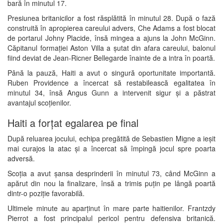
bară în minutul 17.
Presiunea britanicilor a fost răsplătită în minutul 28. După o fază
construită în apropierea careului advers, Che Adams a fost blocat
de portarul Johny Placide, însă mingea a ajuns la John McGinn.
Căpitanul formației Aston Villa a șutat din afara careului, balonul
fiind deviat de Jean-Ricner Bellegarde înainte de a intra în poartă.
Până la pauză, Haiti a avut o singură oportunitate importantă.
Ruben Providence a încercat să restabilească egalitatea în
minutul 34, însă Angus Gunn a intervenit sigur și a păstrat
avantajul scoțienilor.
Haiti a forțat egalarea pe final
După reluarea jocului, echipa pregătită de Sebastien Migne a ieșit
mai curajos la atac și a încercat să împingă jocul spre poarta
adversă.
Scoția a avut șansa desprinderii în minutul 73, când McGinn a
apărut din nou la finalizare, însă a trimis puțin pe lângă poartă
dintr-o poziție favorabilă.
Ultimele minute au aparținut în mare parte haitienilor. Frantzdy
Pierrot a fost principalul pericol pentru defensiva britanică.