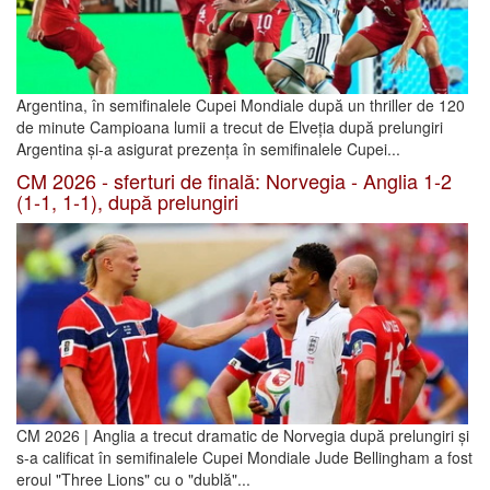
Argentina, în semifinalele Cupei Mondiale după un thriller de 120
de minute Campioana lumii a trecut de Elveția după prelungiri
Argentina și-a asigurat prezența în semifinalele Cupei...
CM 2026 - sferturi de finală: Norvegia - Anglia 1-2
(1-1, 1-1), după prelungiri
CM 2026 | Anglia a trecut dramatic de Norvegia după prelungiri și
s-a calificat în semifinalele Cupei Mondiale Jude Bellingham a fost
eroul "Three Lions" cu o "dublă"...