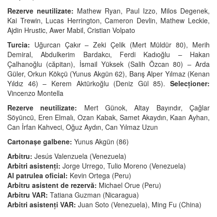
Rezerve neutilizate:
Mathew Ryan, Paul Izzo, Milos Degenek,
Kai Trewin, Lucas Herrington, Cameron Devlin, Mathew Leckie,
Ajdin Hrustic, Awer Mabil, Cristian Volpato
Turcia:
Uğurcan Çakır – Zeki Çelik (Mert Müldür 80), Merih
Demiral, Abdulkerim Bardakcı, Ferdi Kadıoğlu – Hakan
Çalhanoğlu (căpitan), İsmail Yüksek (Salih Özcan 80) – Arda
Güler, Orkun Kökçü (Yunus Akgün 62), Barış Alper Yılmaz (Kenan
Yıldız 46) – Kerem Aktürkoğlu (Deniz Gül 85).
Selecționer:
Vincenzo Montella
Rezerve neutilizate:
Mert Günok, Altay Bayındır, Çağlar
Söyüncü, Eren Elmalı, Ozan Kabak, Samet Akaydın, Kaan Ayhan,
Can İrfan Kahveci, Oğuz Aydın, Can Yılmaz Uzun
Cartonașe galbene:
Yunus Akgün (86)
Arbitru:
Jesús Valenzuela (Venezuela)
Arbitri asistenți:
Jorge Urrego, Tulio Moreno (Venezuela)
Al patrulea oficial:
Kevin Ortega (Peru)
Arbitru asistent de rezervă:
Michael Orue (Peru)
Arbitru VAR:
Tatiana Guzman (Nicaragua)
Arbitri asistenți VAR:
Juan Soto (Venezuela), Ming Fu (China)