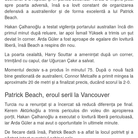
spre poarta adversă, însă s-a lovit constant de organizarea
defensivă a australienilor și de forma excelentă a lui Patrick
Beach.
Hakan Çalhanoğlu a testat vigilența portarului australian încă din
primul minut după reluare, iar apoi İsmail Yüksek a trimis un șut
deviat în corner. Arda Güler a fost aproape de egalare din lovitură
liberă, însă Beach a respins din nou.
La poarta cealaltă, Harry Souttar a amenințat după un corner,
trimițând cu capul, dar Uğurcan Çakır a salvat.
Momentul decisiv s-a produs în minutul 75. După o nouă fază
bine gestionată de australieni, Connor Metcalfe a primit mingea la
aproximativ 20 de metri și a finalizat precis, ducând scorul la 2-0.
Patrick Beach, eroul serii la Vancouver
Turcia nu a renunțat și a încercat să reducă diferența pe final.
Kerem Aktürkoğlu a trimis periculos din voleu din apropierea
porții, Hakan Çalhanoğlu a executat o lovitură liberă periculoasă,
iar Arda Güler a mai avut o oportunitate în ultimele minute.
De fiecare dată însă, Patrick Beach s-a aflat la locul potrivit și a