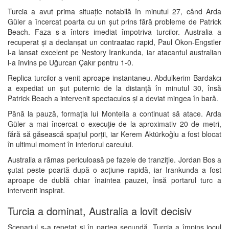
Turcia a avut prima situație notabilă în minutul 27, când Arda
Güler a încercat poarta cu un șut prins fără probleme de Patrick
Beach. Faza s-a întors imediat împotriva turcilor. Australia a
recuperat și a declanșat un contraatac rapid, Paul Okon-Engstler
l-a lansat excelent pe Nestory Irankunda, iar atacantul australian
l-a învins pe Uğurcan Çakır pentru 1-0.
Replica turcilor a venit aproape instantaneu. Abdulkerim Bardakcı
a expediat un șut puternic de la distanță în minutul 30, însă
Patrick Beach a intervenit spectaculos și a deviat mingea în bară.
Până la pauză, formația lui Montella a continuat să atace. Arda
Güler a mai încercat o execuție de la aproximativ 20 de metri,
fără să găsească spațiul porții, iar Kerem Aktürkoğlu a fost blocat
în ultimul moment în interiorul careului.
Australia a rămas periculoasă pe fazele de tranziție. Jordan Bos a
șutat peste poartă după o acțiune rapidă, iar Irankunda a fost
aproape de dublă chiar înaintea pauzei, însă portarul turc a
intervenit inspirat.
Turcia a dominat, Australia a lovit decisiv
Scenariul s-a repetat și în partea secundă. Turcia a împins jocul