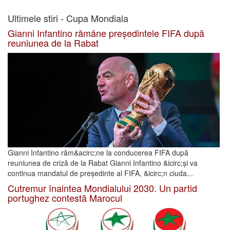
Ultimele stiri - Cupa Mondiala
Gianni Infantino rămâne președintele FIFA după
reuniunea de la Rabat
Gianni Infantino răm&acirc;ne la conducerea FIFA după
reuniunea de criză de la Rabat Gianni Infantino &icirc;și va
continua mandatul de președinte al FIFA, &icirc;n ciuda...
Cutremur înaintea Mondialului 2030. Un partid
portughez contestă Marocul