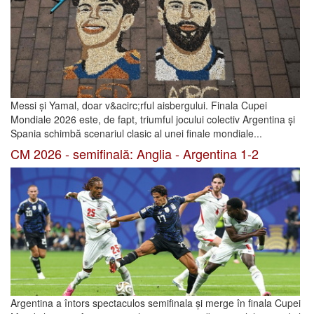
Messi și Yamal, doar v&acirc;rful aisbergului. Finala Cupei
Mondiale 2026 este, de fapt, triumful jocului colectiv Argentina și
Spania schimbă scenariul clasic al unei finale mondiale...
CM 2026 - semifinală: Anglia - Argentina 1-2
Argentina a întors spectaculos semifinala și merge în finala Cupei