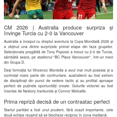
CM 2026 | Australia produce surpriza și
învinge Turcia cu 2-0 la Vancouver
Australia a început cu dreptul aventura la Cupa Mondială 2026 și
a obținut una dintre surprizele primei etape din faza grupelor.
Selecționata pregătită de Tony Popovic a trecut cu 2-0 de Turcia,
sâmbătă seara, pe stadionul "BC Place Vancouver", într-un meci
din Grupa D.
Deși formația lui Vincenzo Montella a avut mai mult posesia și a
controlat mare parte din confruntare, australienii au fost extrem
de disciplinați din punct de vedere tactic și au profitat aproape
perfect de puținele oportunități create. Golurile victoriei au fost
înscrise de Nestory Irankunda și Connor Metcalfe.
Prima repriză decisă de un contraatac perfect
Startul partidei a fost unul prudent, fără ocazii importante, cele
două echipe reușind să se blocheze reciproc în zona mediană.