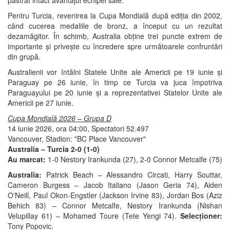
păstrat intact avantajul echipei sale.
Pentru Turcia, revenirea la Cupa Mondială după ediția din 2002,
când cucerea medaliile de bronz, a început cu un rezultat
dezamăgitor. În schimb, Australia obține trei puncte extrem de
importante și privește cu încredere spre următoarele confruntări
din grupă.
Australienii vor întâlni Statele Unite ale Americii pe 19 iunie și
Paraguay pe 26 iunie, în timp ce Turcia va juca împotriva
Paraguayului pe 20 iunie și a reprezentativei Statelor Unite ale
Americii pe 27 iunie.
Cupa Mondială 2026 – Grupa D
14 iunie 2026, ora 04:00, Spectatori 52.497
Vancouver, Stadion: "BC Place Vancouver"
Australia – Turcia 2-0 (1-0)
Au marcat:
1-0 Nestory Irankunda (27), 2-0 Connor Metcalfe (75)
Australia:
Patrick Beach – Alessandro Circati, Harry Souttar,
Cameron Burgess – Jacob Italiano (Jason Geria 74), Aiden
O'Neill, Paul Okon-Engstler (Jackson Irvine 83), Jordan Bos (Aziz
Behich 83) – Connor Metcalfe, Nestory Irankunda (Nishan
Velupillay 61) – Mohamed Toure (Tete Yengi 74).
Selecționer:
Tony Popovic.