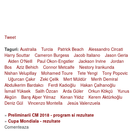
Tweet
Taguri:
Australia
Turcia
Patrick Beach
Alessandro Circati
Harry Souttar
Cameron Burgess
Jacob Italiano
Jason Geria
Aiden O'Neill
Paul Okon-Engstler
Jackson Irvine
Jordan
Bos
Aziz Behich
Connor Metcalfe
Nestory Irankunda
Nishan Velupillay
Mohamed Toure
Tete Yengi
Tony Popovic
Uğurcan Çakır
Zeki Çelik
Mert Müldür
Merih Demiral
Abdulkerim Bardakcı
Ferdi Kadıoğlu
Hakan Çalhanoğlu
İsmail Yüksek
Salih Özcan
Arda Güler
Orkun Kökçü
Yunus
Akgün
Barış Alper Yılmaz
Kenan Yıldız
Kerem Aktürkoğlu
Deniz Gül
Vincenzo Montella
Jesús Valenzuela
»
Preliminarii CM 2018 - program si rezultate
»
Cupa Mondiala - rezultate
Comenteaza