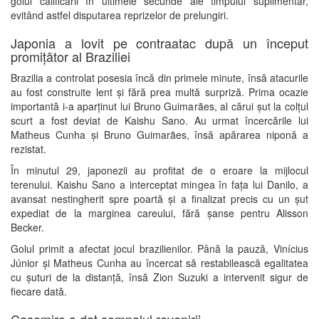
golul calificării în ultimele secunde ale timpului suplimentar,
evitând astfel disputarea reprizelor de prelungiri.
Japonia a lovit pe contraatac după un început
promițător al Braziliei
Brazilia a controlat posesia încă din primele minute, însă atacurile
au fost construite lent și fără prea multă surpriză. Prima ocazie
importantă i-a aparținut lui Bruno Guimarães, al cărui șut la colțul
scurt a fost deviat de Kaishu Sano. Au urmat încercările lui
Matheus Cunha și Bruno Guimarães, însă apărarea niponă a
rezistat.
În minutul 29, japonezii au profitat de o eroare la mijlocul
terenului. Kaishu Sano a interceptat mingea în fața lui Danilo, a
avansat nestingherit spre poartă și a finalizat precis cu un șut
expediat de la marginea careului, fără șanse pentru Alisson
Becker.
Golul primit a afectat jocul brazilienilor. Până la pauză, Vinícius
Júnior și Matheus Cunha au încercat să restabilească egalitatea
cu șuturi de la distanță, însă Zion Suzuki a intervenit sigur de
fiecare dată.