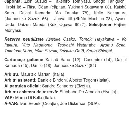
Japonia:
Zion Suzuki – Takehiro Tomiyasu, Shōgo Taniguchi,
Hiroki Itō – Ritsu Dōan (căpitan, Yukinari Sugawara 66), Kaishū
Sano, Daichi Kamada (Ao Tanaka 78), Keito Nakamura
(Junnosuke Suzuki 66) – Junya Itō (Shūto Machino 78), Ayase
Ueda, Daizen Maeda (Kōki Ogawa 90+7).
Selecționer
Hajime
Moriyasu.
Rezerve neutilizate
Keisuke Osako, Tomoki Hayakawa – Kō
Itakura, Yūto Nagatomo, Tsuyoshi Watanabe, Ayumu Seko,
Takefusa Kubo, Yūito Suzuki, Keisuke Gotō, Kento Shiogai
.
Cartonașe galbene
Kaishū Sano (12), Casemiro (14), Daichi
Kamada (45), Danilo (48), Junnosuke Suzuki (84)
Arbitru:
Maurizio Mariani (Italia).
Arbitri asistenți:
Daniele Bindoni, Alberto Tegoni (Italia).
Al patrulea oficial:
Sandro Schaerer (Elveția).
Arbitru asistent de rezervă:
Stéphane De Almeida (Elveția).
VAR:
Marco Di Bello (Italia).
A-VAR:
Ivan Bebek (Croația), Joe Dickerson (SUA).