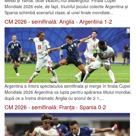
Messi și Yamal, doar v&acirc;rful aisbergului. Finala Cupei
Mondiale 2026 este, de fapt, triumful jocului colectiv Argentina și
Spania schimbă scenariul clasic al unei finale mondiale...
CM 2026 - semifinală: Anglia - Argentina 1-2
Argentina a întors spectaculos semifinala și merge în finala Cupei
Mondiale 2026 Argentina va lupta pentru apărarea titlului mondial,
după ce a învins dramatic Anglia cu scorul de 2-1,...
CM 2026 - semifinală: Franța - Spania 0-2