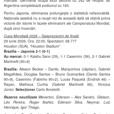
marcate. Germania ocupă locul secund cu 242 de reușite, iar
Argentina completează podiumul cu 160.
Pentru Japonia, eliminarea prelungește o statistică nefavorabilă.
Naționala asiatică nu a reușit nici de această dată să obțină prima
victorie din istorie în fazele eliminatorii ale Campionatului Mondial,
după cinci încercări.
Cupa Mondială 2026 – Șaisprezecimi de finală
29 iunie 2026, Ora: 22:00, Spectatori: 68.777
Houston (SUA), "Houston Stadium"
Brazilia – Japonia 2-1 (0-1)
Au marcat:
0-1
Kaishu Sano (29), 1-1 Casemiro (56), 2-1 Gabriel
Martinelli (90+6)
Brazilia:
Alisson Becker – Danilo, Marquinhos (căpitan), Gabriel
Magalhães, Douglas Santos – Bruno Guimarães (Danilo Santos
90+8), Casemiro (Fabinho 90+2), Lucas Paquetá (Endrick 46) –
Rayan, Matheus Cunha (Gabriel Martinelli 66), Vinícius
Júnior.
Selecționer
Carlo Ancelotti.
Rezerve neutilizate
Weverton, Ederson – Alex Sandro, Gleison,
Léo Pereira, Roger Ibañez, Ederson Silva, Neymar, Luiz
Henrique, Igor Thiago
.