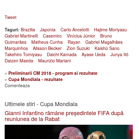
Tweet
Taguri:
Brazilia
Japonia
Carlo Ancelotti
Hajime Moriyasu
Gabriel Martinelli
Casemiro
Vinícius Júnior
Bruno
Guimarães
Matheus Cunha
Rayan
Gabriel Magalhães
Marquinhos
Alisson Becker
Zion Suzuki
Kaishū Sano
Takehiro Tomiyasu
Daichi Kamada
Ayase Ueda
Junya Itō
Daizen Maeda
Maurizio Mariani
»
Preliminarii CM 2018 - program si rezultate
»
Cupa Mondiala - rezultate
Comenteaza
Ultimele stiri - Cupa Mondiala
Gianni Infantino rămâne președintele FIFA după
reuniunea de la Rabat