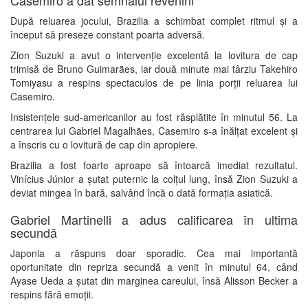
Casemiro a dat semnalul revenirii
După reluarea jocului, Brazilia a schimbat complet ritmul și a
început să preseze constant poarta adversă.
Zion Suzuki a avut o intervenție excelentă la lovitura de cap
trimisă de Bruno Guimarães, iar două minute mai târziu Takehiro
Tomiyasu a respins spectaculos de pe linia porții reluarea lui
Casemiro.
Insistențele sud-americanilor au fost răsplătite în minutul 56. La
centrarea lui Gabriel Magalhães, Casemiro s-a înălțat excelent și
a înscris cu o lovitură de cap din apropiere.
Brazilia a fost foarte aproape să întoarcă imediat rezultatul.
Vinícius Júnior a șutat puternic la colțul lung, însă Zion Suzuki a
deviat mingea în bară, salvând încă o dată formația asiatică.
Gabriel Martinelli a adus calificarea în ultima
secundă
Japonia a răspuns doar sporadic. Cea mai importantă
oportunitate din repriza secundă a venit în minutul 64, când
Ayase Ueda a șutat din marginea careului, însă Alisson Becker a
respins fără emoții.