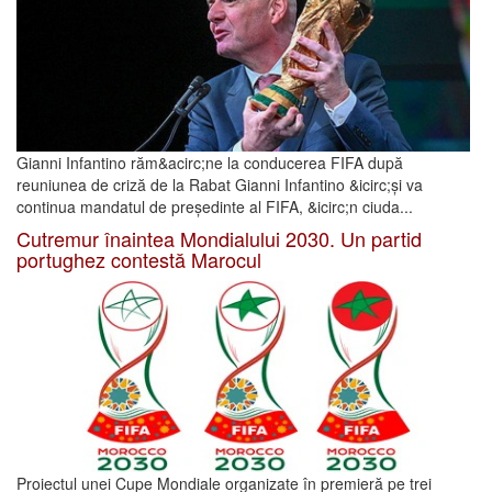
Gianni Infantino răm&acirc;ne la conducerea FIFA după
reuniunea de criză de la Rabat Gianni Infantino &icirc;și va
continua mandatul de președinte al FIFA, &icirc;n ciuda...
Cutremur înaintea Mondialului 2030. Un partid
portughez contestă Marocul
Proiectul unei Cupe Mondiale organizate în premieră pe trei