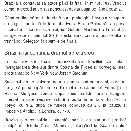
Brazilia a continuat să atace până la final. În minutul 89, Vinícius
Júnior a expediat un șut periculos, deviat puțin pe lângă poartă.
Când partida părea îndreptată spre prelungiri, Rayan a recuperat
o minge importantă în terenul advers. Bruno Guimarães a pasat
inspirat în interiorul careului, iar Gabriel Martinelli a finalizat cu
sânge rece în minutul 90+6, declanșând bucuria brazilienilor și
trimițând "Seleção" în optimile de finală.
Brazilia își continuă drumul spre trofeu
În optimile de finală, reprezentativa Braziliei va întâlni
învingătoarea duelului dintre Coasta de Fildeș și Norvegia, meci
programat pe New York New Jersey Stadium.
Succesul are o valoare aparte pentru sud-americani, care au
reușit să pună capăt unei serii excelente a Japoniei. Formația lui
Hajime Moriyasu venea după zece partide fără înfrângere,
interval în care reușise victorii importante în fața Braziliei, la
Tokyo, cu 3-2, după ce fusese condusă cu 2-0 la pauză, și
împotriva Angliei, la Londra, cu 1-0.
Brazilia și-a consolidat, totodată, poziția de cea mai prolifică
echipă din istoria Cupei Mondiale, ajungând la 244 de goluri