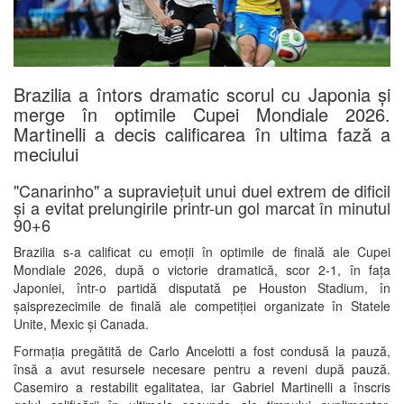
Brazilia a întors dramatic scorul cu Japonia și
merge în optimile Cupei Mondiale 2026.
Martinelli a decis calificarea în ultima fază a
meciului
"Canarinho" a supraviețuit unui duel extrem de dificil
și a evitat prelungirile printr-un gol marcat în minutul
90+6
Brazilia s-a calificat cu emoții în optimile de finală ale Cupei
Mondiale 2026, după o victorie dramatică, scor 2-1, în fața
Japoniei, într-o partidă disputată pe Houston Stadium, în
șaisprezecimile de finală ale competiției organizate în Statele
Unite, Mexic și Canada.
Formația pregătită de Carlo Ancelotti a fost condusă la pauză,
însă a avut resursele necesare pentru a reveni după pauză.
Casemiro a restabilit egalitatea, iar Gabriel Martinelli a înscris