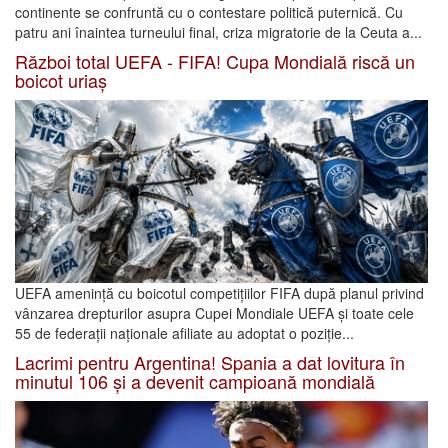
continente se confruntă cu o contestare politică puternică. Cu
patru ani înaintea turneului final, criza migratorie de la Ceuta a...
Război total UEFA - FIFA! Cupa Mondială riscă un
boicot uriaș
UEFA amenință cu boicotul competițiilor FIFA după planul privind
vânzarea drepturilor asupra Cupei Mondiale UEFA și toate cele
55 de federații naționale afiliate au adoptat o poziție...
Lacrimi pentru Argentina! Spania a dat lovitura în
minutul 106 și a devenit campioană mondială