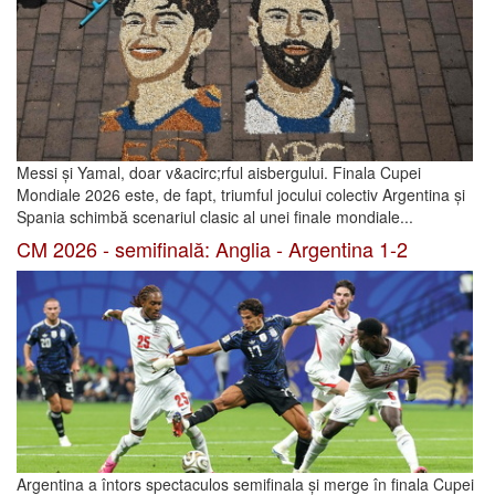
Messi și Yamal, doar v&acirc;rful aisbergului. Finala Cupei
Mondiale 2026 este, de fapt, triumful jocului colectiv Argentina și
Spania schimbă scenariul clasic al unei finale mondiale...
CM 2026 - semifinală: Anglia - Argentina 1-2
Argentina a întors spectaculos semifinala și merge în finala Cupei