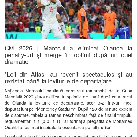
CM 2026 | Marocul a eliminat Olanda la
penalty-uri și merge în optimi după un duel
dramatic
"Leii din Atlas" au revenit spectaculos și au
rezistat până la loviturile de departajare
Naționala Marocului continuă parcursul remarcabil de la Cupa
Mondială 2026 și s-a calificat în optimile de finală după ce a trecut
de Olanda la loviturile de departajare, scor 3-2, într-un meci
disputat luni pe "
Monterrey Stadium"
. După 120 de minute extrem
de disputate, tabela a rămas neschimbată față de finalul timpului
regulamentar, 1-1 (0-0, 1-1), iar formația pregătită de
Mohamed
Ouahbi
a fost mai inspirată la executarea penalty-urilor.
Locul patru la ediția precedentă a turneului mondial și-a confirmat