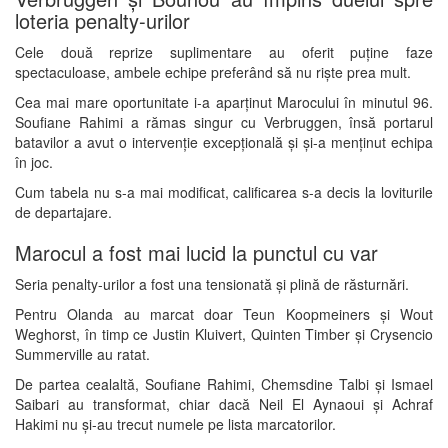
loteria penalty-urilor
Cele două reprize suplimentare au oferit puține faze
spectaculoase, ambele echipe preferând să nu riște prea mult.
Cea mai mare oportunitate i-a aparținut Marocului în minutul 96.
Soufiane Rahimi
a rămas singur cu Verbruggen, însă portarul
batavilor a avut o intervenție excepțională și și-a menținut echipa
în joc.
Cum tabela nu s-a mai modificat, calificarea s-a decis la loviturile
de departajare.
Marocul a fost mai lucid la punctul cu var
Seria penalty-urilor a fost una tensionată și plină de răsturnări.
Pentru Olanda au marcat doar
Teun Koopmeiners
și
Wout
Weghorst
, în timp ce
Justin Kluivert
,
Quinten Timber
și
Crysencio
Summerville
au ratat.
De partea cealaltă,
Soufiane Rahimi
,
Chemsdine Talbi
și
Ismael
Saibari
au transformat, chiar dacă
Neil El Aynaoui
și
Achraf
Hakimi
nu și-au trecut numele pe lista marcatorilor.