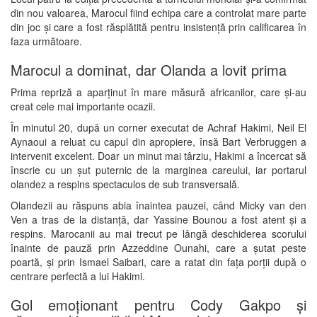
din nou valoarea, Marocul fiind echipa care a controlat mare parte
din joc și care a fost răsplătită pentru insistență prin calificarea în
faza următoare.
Marocul a dominat, dar Olanda a lovit prima
Prima repriză a aparținut în mare măsură africanilor, care și-au
creat cele mai importante ocazii.
În minutul 20, după un corner executat de
Achraf Hakimi
,
Neil El
Aynaoui
a reluat cu capul din apropiere, însă
Bart Verbruggen
a
intervenit excelent. Doar un minut mai târziu, Hakimi a încercat să
înscrie cu un șut puternic de la marginea careului, iar portarul
olandez a respins spectaculos de sub transversală.
Olandezii au răspuns abia înaintea pauzei, când
Micky van den
Ven
a tras de la distanță, dar
Yassine Bounou
a fost atent și a
respins. Marocanii au mai trecut pe lângă deschiderea scorului
înainte de pauză prin
Azzeddine Ounahi
, care a șutat peste
poartă, și prin
Ismael Saibari
, care a ratat din fața porții după o
centrare perfectă a lui Hakimi.
Gol emoționant pentru Cody Gakpo și