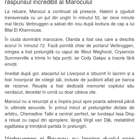
răspunsul incredibil al Marocului
La reluare, Marocul a continuat să preseze. Hakimi a zguduit
transversala cu un șut din unghi în minutul 52, iar zece minute
mai târziu Verbruggen a salvat din nou după lovitura de cap a lui
Bilal El Khannouss
.
În ciuda dominării marocane, Olanda a fost cea care a deschis
scorul în minutul 72. Fază pornită chiar de portarul Verbruggen,
mingea a fost prelungită cu capul de
Wout Weghorst
,
Crysencio
Summerville
a trimis în fața porții, iar
Cody Gakpo
a înscris fără
emoții.
Imediat după gol, atacantul lui Liverpool a izbucnit în lacrimi și a
fost înconjurat de colegii săi, inclusiv de jucătorii aflați pe banca
de rezerve. Reușita a fost dedicată memoriei copilului său
nenăscut, decedat în urmă cu doar câteva zile.
Marocul nu a renunțat și a împins jocul spre poarta adversă până
în ultimele secunde. În primul minut al prelungirilor dictate de
arbitru,
Chemsdine Talbi
a centrat perfect, iar fundașul
Issa Diop
a reluat cu capul din apropiere, lângă
Virgil van Dijk
, restabilind
egalitatea și trimițând partida în prelungiri.
Verbruggen și Bounou au împins duelul spre