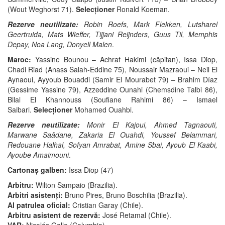
(Wout Weghorst 71).
Selecționer
Ronald Koeman.
Rezerve neutilizate:
Robin Roefs, Mark Flekken, Lutsharel
Geertruida, Mats Wieffer, Tijjani Reijnders, Guus Til, Memphis
Depay, Noa Lang, Donyell Malen
.
Maroc:
Yassine Bounou – Achraf Hakimi (căpitan), Issa Diop,
Chadi Riad (Anass Salah-Eddine 75), Noussair Mazraoui – Neil El
Aynaoui, Ayyoub Bouaddi (Samir El Mourabet 79) – Brahim Díaz
(Gessime Yassine 79), Azzeddine Ounahi (Chemsdine Talbi 86),
Bilal El Khannouss (Soufiane Rahimi 86) – Ismael
Saibari.
Selecționer
Mohamed Ouahbi.
Rezerve neutilizate:
Monir El Kajoui, Ahmed Tagnaouti,
Marwane Saâdane, Zakaria El Ouahdi, Youssef Belammari,
Redouane Halhal, Sofyan Amrabat, Amine Sbai, Ayoub El Kaabi,
Ayoube Amaimouni
.
Cartonaș galben:
Issa Diop (47)
Arbitru:
Wilton Sampaio (Brazilia).
Arbitri asistenți:
Bruno Pires, Bruno Boschilia (Brazilia).
Al patrulea oficial:
Cristian Garay (Chile).
Arbitru asistent de rezervă:
José Retamal (Chile).