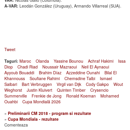
VAR:
Nicolás Gallo (Columbia).
A-VAR:
Leodán González (Uruguay), Armando Villarreal (SUA).
Tweet
Taguri:
Maroc
Olanda
Yassine Bounou
Achraf Hakimi
Issa
Diop
Chadi Riad
Noussair Mazraoui
Neil El Aynaoui
Ayyoub Bouaddi
Brahim Díaz
Azzeddine Ounahi
Bilal El
Khannouss
Soufiane Rahimi
Chemsdine Talbi
Ismael
Saibari
Bart Verbruggen
Virgil van Dijk
Cody Gakpo
Wout
Weghorst
Justin Kluivert
Quinten Timber
Crysencio
Summerville
Frenkie de Jong
Ronald Koeman
Mohamed
Ouahbi
Cupa Mondială 2026
»
Preliminarii CM 2018 - program si rezultate
»
Cupa Mondiala - rezultate
Comenteaza