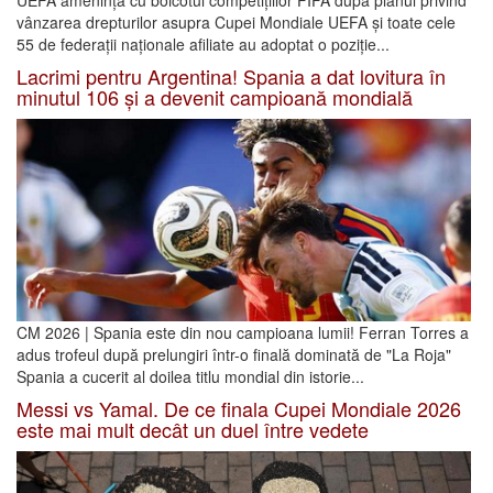
UEFA amenință cu boicotul competițiilor FIFA după planul privind
vânzarea drepturilor asupra Cupei Mondiale UEFA și toate cele
55 de federații naționale afiliate au adoptat o poziție...
Lacrimi pentru Argentina! Spania a dat lovitura în
minutul 106 și a devenit campioană mondială
CM 2026 | Spania este din nou campioana lumii! Ferran Torres a
adus trofeul după prelungiri într-o finală dominată de "La Roja"
Spania a cucerit al doilea titlu mondial din istorie...
Messi vs Yamal. De ce finala Cupei Mondiale 2026
este mai mult decât un duel între vedete