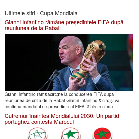
Ultimele stiri - Cupa Mondiala
Gianni Infantino rămâne președintele FIFA după
reuniunea de la Rabat
Gianni Infantino răm&acirc;ne la conducerea FIFA după
reuniunea de criză de la Rabat Gianni Infantino &icirc;și va
continua mandatul de președinte al FIFA, &icirc;n ciuda...
Cutremur înaintea Mondialului 2030. Un partid
portughez contestă Marocul