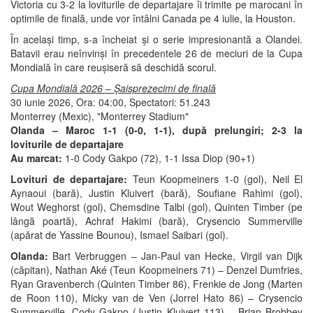
Victoria cu 3-2 la loviturile de departajare îi trimite pe marocani în
optimile de finală, unde vor întâlni Canada pe 4 iulie, la Houston.
În același timp, s-a încheiat și o serie impresionantă a Olandei.
Batavii erau neînvinși în precedentele 26 de meciuri de la Cupa
Mondială în care reușiseră să deschidă scorul.
Cupa Mondială 2026 – Șaisprezecimi de finală
30 iunie 2026, Ora: 04:00, Spectatori: 51.243
Monterrey (Mexic), "Monterrey Stadium"
Olanda – Maroc 1-1 (0-0, 1-1), după prelungiri; 2-3 la
loviturile de departajare
Au marcat:
1-0
Cody Gakpo (72), 1-1 Issa Diop (90+1)
Lovituri de departajare:
Teun Koopmeiners 1-0 (gol), Neil El
Aynaoui (bară), Justin Kluivert (bară), Soufiane Rahimi (gol),
Wout Weghorst (gol), Chemsdine Talbi (gol), Quinten Timber (pe
lângă poartă), Achraf Hakimi (bară), Crysencio Summerville
(apărat de Yassine Bounou), Ismael Saibari (gol).
Olanda:
Bart Verbruggen – Jan-Paul van Hecke, Virgil van Dijk
(căpitan), Nathan Aké (Teun Koopmeiners 71) – Denzel Dumfries,
Ryan Gravenberch (Quinten Timber 86), Frenkie de Jong (Marten
de Roon 110), Micky van de Ven (Jorrel Hato 86) – Crysencio
Summerville, Cody Gakpo (Justin Kluivert 113) – Brian Brobbey