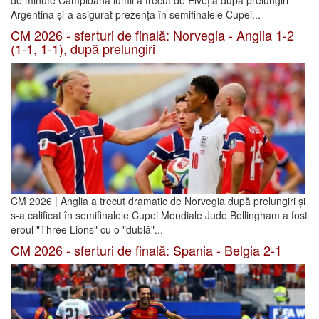
de minute Campioana lumii a trecut de Elveția după prelungiri
Argentina și-a asigurat prezența în semifinalele Cupei...
CM 2026 - sferturi de finală: Norvegia - Anglia 1-2
(1-1, 1-1), după prelungiri
CM 2026 | Anglia a trecut dramatic de Norvegia după prelungiri și
s-a calificat în semifinalele Cupei Mondiale Jude Bellingham a fost
eroul "Three Lions" cu o "dublă"...
CM 2026 - sferturi de finală: Spania - Belgia 2-1