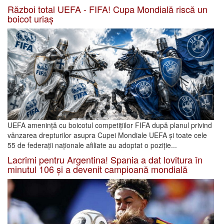
Război total UEFA - FIFA! Cupa Mondială riscă un
boicot uriaș
UEFA amenință cu boicotul competițiilor FIFA după planul privind
vânzarea drepturilor asupra Cupei Mondiale UEFA și toate cele
55 de federații naționale afiliate au adoptat o poziție...
Lacrimi pentru Argentina! Spania a dat lovitura în
minutul 106 și a devenit campioană mondială