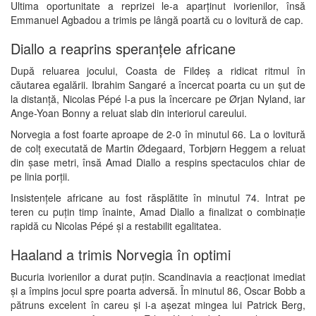
Ultima oportunitate a reprizei le-a aparținut ivorienilor, însă
Emmanuel Agbadou a trimis pe lângă poartă cu o lovitură de cap.
Diallo a reaprins speranțele africane
După reluarea jocului, Coasta de Fildeș a ridicat ritmul în
căutarea egalării. Ibrahim Sangaré a încercat poarta cu un șut de
la distanță, Nicolas Pépé l-a pus la încercare pe Ørjan Nyland, iar
Ange-Yoan Bonny a reluat slab din interiorul careului.
Norvegia a fost foarte aproape de 2-0 în minutul 66. La o lovitură
de colț executată de Martin Ødegaard, Torbjørn Heggem a reluat
din șase metri, însă Amad Diallo a respins spectaculos chiar de
pe linia porții.
Insistențele africane au fost răsplătite în minutul 74. Intrat pe
teren cu puțin timp înainte, Amad Diallo a finalizat o combinație
rapidă cu Nicolas Pépé și a restabilit egalitatea.
Haaland a trimis Norvegia în optimi
Bucuria ivorienilor a durat puțin. Scandinavia a reacționat imediat
și a împins jocul spre poarta adversă. În minutul 86, Oscar Bobb a
pătruns excelent în careu și i-a așezat mingea lui Patrick Berg,