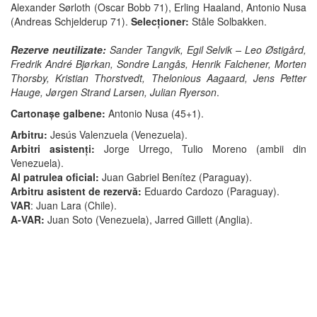
Alexander Sørloth (Oscar Bobb 71), Erling Haaland, Antonio Nusa
(Andreas Schjelderup 71).
Selecționer:
Ståle Solbakken.
Rezerve neutilizate:
Sander Tangvik, Egil Selvik – Leo Østigård,
Fredrik André Bjørkan, Sondre Langås, Henrik Falchener, Morten
Thorsby, Kristian Thorstvedt, Thelonious Aagaard, Jens Petter
Hauge, Jørgen Strand Larsen, Julian Ryerson
.
Cartonașe galbene:
Antonio Nusa (45+1).
Arbitru:
Jesús Valenzuela (Venezuela).
Arbitri asistenți:
Jorge Urrego, Tulio Moreno (ambii din
Venezuela).
Al patrulea oficial:
Juan Gabriel Benítez (Paraguay).
Arbitru asistent de rezervă:
Eduardo Cardozo (Paraguay).
VAR
: Juan Lara (Chile).
A-VAR:
Juan Soto (Venezuela), Jarred Gillett (Anglia).