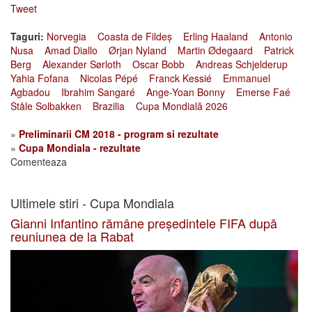
Tweet
Taguri:
Norvegia
Coasta de Fildeș
Erling Haaland
Antonio
Nusa
Amad Diallo
Ørjan Nyland
Martin Ødegaard
Patrick
Berg
Alexander Sørloth
Oscar Bobb
Andreas Schjelderup
Yahia Fofana
Nicolas Pépé
Franck Kessié
Emmanuel
Agbadou
Ibrahim Sangaré
Ange-Yoan Bonny
Emerse Faé
Ståle Solbakken
Brazilia
Cupa Mondială 2026
»
Preliminarii CM 2018 - program si rezultate
»
Cupa Mondiala - rezultate
Comenteaza
Ultimele stiri - Cupa Mondiala
Gianni Infantino rămâne președintele FIFA după
reuniunea de la Rabat