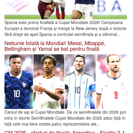
Spania este prima finalistă a Cupei Mondiale 2026! Campioana
Europei a dominat Franța și merge la New Jersey după o victorie
fără drept de apel Spania a controlat semifinala și a eliminat...
Nebunie totală la Mondial! Messi, Mbappé,
Bellingham și Yamal se bat pentru finală
Careul de ași al Cupei Mondiale. De ce semifinalele din 2026 pot
intra în istorie Semifinalele Cupei Mondiale din 2026 aduc față în
față cele mai bine cotate patru reprezentative ale...
CM 2026 - sferturi de finală: Argentina - Elveția 3-1