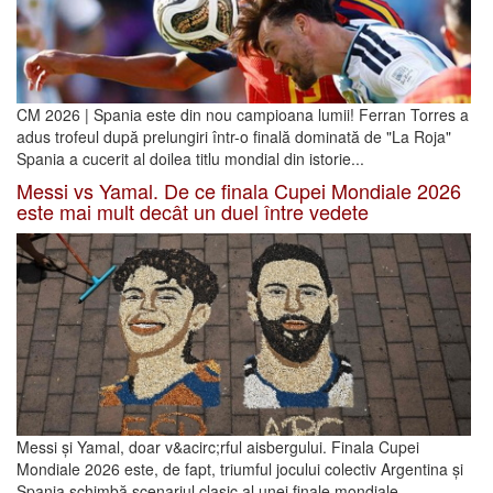
CM 2026 | Spania este din nou campioana lumii! Ferran Torres a
adus trofeul după prelungiri într-o finală dominată de "La Roja"
Spania a cucerit al doilea titlu mondial din istorie...
Messi vs Yamal. De ce finala Cupei Mondiale 2026
este mai mult decât un duel între vedete
Messi și Yamal, doar v&acirc;rful aisbergului. Finala Cupei
Mondiale 2026 este, de fapt, triumful jocului colectiv Argentina și
Spania schimbă scenariul clasic al unei finale mondiale...