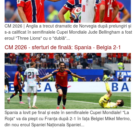
CM 2026 | Anglia a trecut dramatic de Norvegia după prelungiri și
s-a calificat în semifinalele Cupei Mondiale Jude Bellingham a fost
eroul "Three Lions" cu o "dublă"...
CM 2026 - sferturi de finală: Spania - Belgia 2-1
Spania a lovit pe final și este în semifinalele Cupei Mondiale! "La
Roja" va da piept cu Franța după 2-1 în fața Belgiei Mikel Merino,
din nou eroul Spaniei Naționala Spaniei...