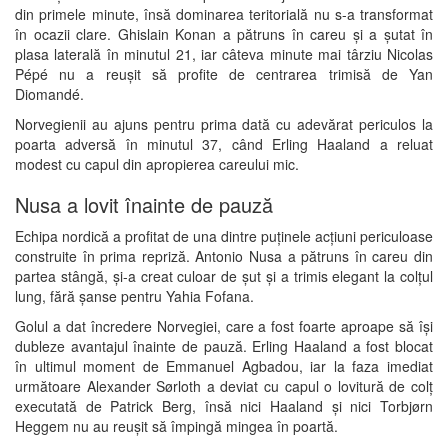
din primele minute, însă dominarea teritorială nu s-a transformat
în ocazii clare. Ghislain Konan a pătruns în careu și a șutat în
plasa laterală în minutul 21, iar câteva minute mai târziu Nicolas
Pépé nu a reușit să profite de centrarea trimisă de Yan
Diomandé.
Norvegienii au ajuns pentru prima dată cu adevărat periculos la
poarta adversă în minutul 37, când Erling Haaland a reluat
modest cu capul din apropierea careului mic.
Nusa a lovit înainte de pauză
Echipa nordică a profitat de una dintre puținele acțiuni periculoase
construite în prima repriză. Antonio Nusa a pătruns în careu din
partea stângă, și-a creat culoar de șut și a trimis elegant la colțul
lung, fără șanse pentru Yahia Fofana.
Golul a dat încredere Norvegiei, care a fost foarte aproape să își
dubleze avantajul înainte de pauză. Erling Haaland a fost blocat
în ultimul moment de Emmanuel Agbadou, iar la faza imediat
următoare Alexander Sørloth a deviat cu capul o lovitură de colț
executată de Patrick Berg, însă nici Haaland și nici Torbjørn
Heggem nu au reușit să împingă mingea în poartă.