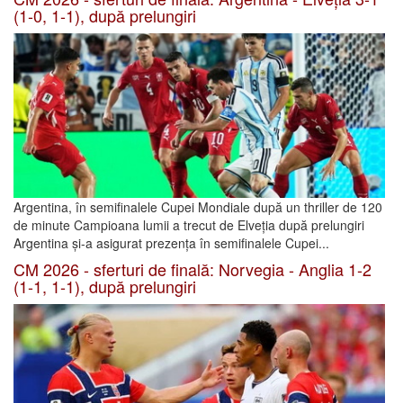
(1-0, 1-1), după prelungiri
Argentina, în semifinalele Cupei Mondiale după un thriller de 120
de minute Campioana lumii a trecut de Elveția după prelungiri
Argentina și-a asigurat prezența în semifinalele Cupei...
CM 2026 - sferturi de finală: Norvegia - Anglia 1-2
(1-1, 1-1), după prelungiri