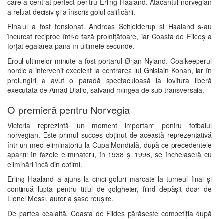
care a centrat perfect pentru Erling Haaland. Atacantul norvegian
a reluat decisiv și a înscris golul calificării.
Finalul a fost tensionat. Andreas Schjelderup și Haaland s-au
încurcat reciproc într-o fază promițătoare, iar Coasta de Fildeș a
forțat egalarea până în ultimele secunde.
Eroul ultimelor minute a fost portarul Ørjan Nyland. Goalkeeperul
nordic a intervenit excelent la centrarea lui Ghislain Konan, iar în
prelungiri a avut o paradă spectaculoasă la lovitura liberă
executată de Amad Diallo, salvând mingea de sub transversală.
O premieră pentru Norvegia
Victoria reprezintă un moment important pentru fotbalul
norvegian. Este primul succes obținut de această reprezentativă
într-un meci eliminatoriu la Cupa Mondială, după ce precedentele
apariții în fazele eliminatorii, în 1938 și 1998, se încheiaseră cu
eliminări încă din optimi.
Erling Haaland a ajuns la cinci goluri marcate la turneul final și
continuă lupta pentru titlul de golgheter, fiind depășit doar de
Lionel Messi, autor a șase reușite.
De partea cealaltă, Coasta de Fildeș părăsește competiția după