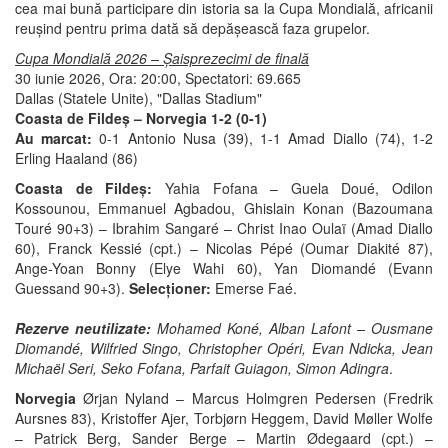
cea mai bună participare din istoria sa la Cupa Mondială, africanii
reușind pentru prima dată să depășească faza grupelor.
Cupa Mondială 2026 – Șaisprezecimi de finală
30 iunie 2026, Ora: 20:00, Spectatori: 69.665
Dallas (Statele Unite), "Dallas Stadium"
Coasta de Fildeș – Norvegia 1-2 (0-1)
Au marcat:
0-1 Antonio Nusa (39), 1-1 Amad Diallo (74), 1-2
Erling Haaland (86)
Coasta de Fildeș:
Yahia Fofana – Guela Doué, Odilon
Kossounou, Emmanuel Agbadou, Ghislain Konan (Bazoumana
Touré 90+3) – Ibrahim Sangaré – Christ Inao Oulaï (Amad Diallo
60), Franck Kessié (cpt.) – Nicolas Pépé (Oumar Diakité 87),
Ange-Yoan Bonny (Elye Wahi 60), Yan Diomandé (Evann
Guessand 90+3).
Selecționer:
Emerse Faé.
Rezerve neutilizate:
Mohamed Koné, Alban Lafont – Ousmane
Diomandé, Wilfried Singo, Christopher Opéri, Evan Ndicka, Jean
Michaël Seri, Seko Fofana, Parfait Guiagon, Simon Adingra
.
Norvegia
Ørjan Nyland – Marcus Holmgren Pedersen (Fredrik
Aursnes 83), Kristoffer Ajer, Torbjørn Heggem, David Møller Wolfe
– Patrick Berg, Sander Berge – Martin Ødegaard (cpt.) –