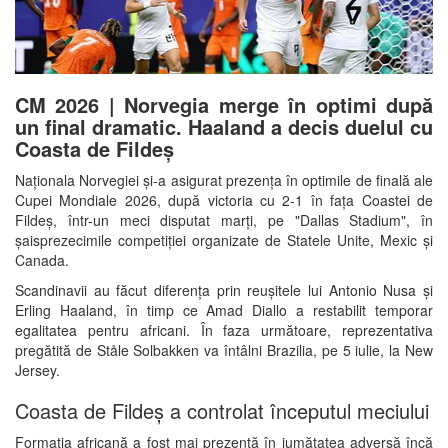
CM 2026 | Norvegia merge în optimi după
un final dramatic. Haaland a decis duelul cu
Coasta de Fildeș
Naționala Norvegiei și-a asigurat prezența în optimile de finală ale
Cupei Mondiale 2026, după victoria cu 2-1 în fața Coastei de
Fildeș, într-un meci disputat marți, pe "Dallas Stadium", în
șaisprezecimile competiției organizate de Statele Unite, Mexic și
Canada.
Scandinavii au făcut diferența prin reușitele lui Antonio Nusa și
Erling Haaland, în timp ce Amad Diallo a restabilit temporar
egalitatea pentru africani. În faza următoare, reprezentativa
pregătită de Ståle Solbakken va întâlni Brazilia, pe 5 iulie, la New
Jersey.
Coasta de Fildeș a controlat începutul meciului
Formația africană a fost mai prezentă în jumătatea adversă încă