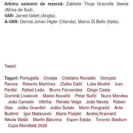
Arbitru asistent de rezervă:
Zakhele Thusi Granville Siwela
(Africa de Sud).
VAR:
Jarred Gillett (Anglia).
A-VAR:
Dennis Johan Higler (Olanda), Marco Di Bello (Italia).
Tweet
Taguri:
Portugalia
Croația
Cristiano Ronaldo
Gonçalo
Ramos
Roberto Martínez
Zlatko Dalić
Luka Modrić
Ivan
Perišić
Rafael Leão
Bruno Fernandes
Diogo Costa
Dominik Livaković
Mateo Kovačić
Petar Sučić
Nuno Mendes
João Cancelo
Vitinha
Renato Veiga
João Neves
Rúben
Dias
Joško Gvardiol
Joško Šutalo
Marin Pongračić
Ante
Budimir
Igor Matanović
Mario Pašalić
Andrej Kramarić
Nikola Vlašić
Martin Baturina
Espen Eskås
Toronto Stadium
Cupa Mondială 2026