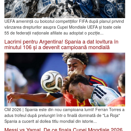
UEFA amenință cu boicotul competițiilor FIFA după planul privind
vânzarea drepturilor asupra Cupei Mondiale UEFA și toate cele
55 de federații naționale afiliate au adoptat o poziție...
Lacrimi pentru Argentina! Spania a dat lovitura în
minutul 106 și a devenit campioană mondială
CM 2026 | Spania este din nou campioana lumii! Ferran Torres a
adus trofeul după prelungiri într-o finală dominată de "La Roja"
Spania a cucerit al doilea titlu mondial din istorie...
Messi vs Yamal. De ce finala Cupei Mondiale 2026