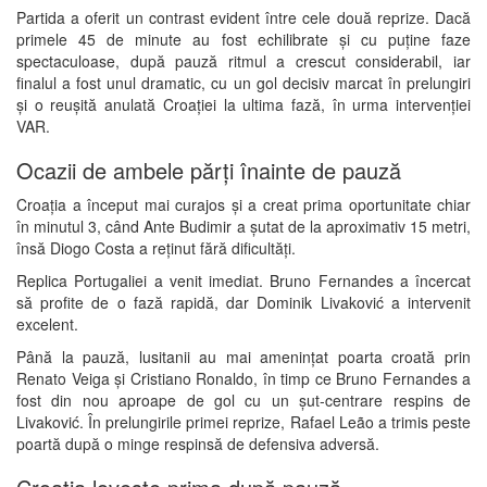
Partida a oferit un contrast evident între cele două reprize. Dacă
primele 45 de minute au fost echilibrate și cu puține faze
spectaculoase, după pauză ritmul a crescut considerabil, iar
finalul a fost unul dramatic, cu un gol decisiv marcat în prelungiri
și o reușită anulată Croației la ultima fază, în urma intervenției
VAR.
Ocazii de ambele părți înainte de pauză
Croația a început mai curajos și a creat prima oportunitate chiar
în minutul 3, când Ante Budimir a șutat de la aproximativ 15 metri,
însă Diogo Costa a reținut fără dificultăți.
Replica Portugaliei a venit imediat. Bruno Fernandes a încercat
să profite de o fază rapidă, dar Dominik Livaković a intervenit
excelent.
Până la pauză, lusitanii au mai amenințat poarta croată prin
Renato Veiga și Cristiano Ronaldo, în timp ce Bruno Fernandes a
fost din nou aproape de gol cu un șut-centrare respins de
Livaković. În prelungirile primei reprize, Rafael Leão a trimis peste
poartă după o minge respinsă de defensiva adversă.