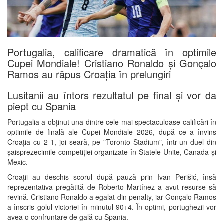
Portugalia, calificare dramatică în optimile
Cupei Mondiale! Cristiano Ronaldo și Gonçalo
Ramos au răpus Croația în prelungiri
Lusitanii au întors rezultatul pe final și vor da
piept cu Spania
Portugalia a obținut una dintre cele mai spectaculoase calificări în
optimile de finală ale Cupei Mondiale 2026, după ce a învins
Croația cu 2-1, joi seară, pe "Toronto Stadium", într-un duel din
șaisprezecimile competiției organizate în Statele Unite, Canada și
Mexic.
Croații au deschis scorul după pauză prin Ivan Perišić, însă
reprezentativa pregătită de Roberto Martínez a avut resurse să
revină. Cristiano Ronaldo a egalat din penalty, iar Gonçalo Ramos
a înscris golul victoriei în minutul 90+4. În optimi, portughezii vor
avea o confruntare de gală cu Spania.