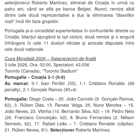
selecționerul Roberto Martínez, eliminat de Croația în urmă cu
patru ani, când se afla pe banca Belgiei. Atunci, remiza albă
dintre cele două reprezentative a dus la eliminarea "diavolilor
roșii" încă din faza grupelor.
Portugalia și-a consolidat superioritatea în confruntările directe cu
Croația, bilanțul ajungând la opt victorii, două remize și o singură
înfrângere în cele 11 dueluri oficiale și amicale disputate între
cele două naționale.
Cupa Mondială 2026 – Șaisprezecimi de finală
3 iulie 2026, Ora: 02:00, Spectatori: 43.036
Toronto (Canada), "Toronto Stadium"
Portugalia – Croația 2-1 (0-0)
Au marcat:
0-1
Ivan Perišić (53), 1-1 Cristiano Ronaldo (68
penalty), 2-1 Gonçalo Ramos (90+4)
Portugalia:
Diogo Costa – 20. João Cancelo (9. Gonçalo Ramos,
62), 3. Rúben Dias, 13. Renato Veiga, 25. Nuno Mendes – 15.
João Neves, 23. Vitinha (10. Bernardo Silva, 62) – 18. Pedro Neto
(26. Francisco Conceição, 62), 8. Bruno Fernandes (2. Nélson
Semedo, 62), 17. Rafael Leão – 7. Cristiano Ronaldo (căpitan;
21. Rúben Neves, 81).
Selecționer
Roberto Martínez.