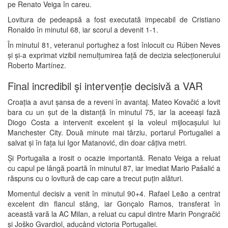
pe Renato Veiga în careu.
Lovitura de pedeapsă a fost executată impecabil de Cristiano
Ronaldo în minutul 68, iar scorul a devenit 1-1.
În minutul 81, veteranul portughez a fost înlocuit cu Rúben Neves
și și-a exprimat vizibil nemulțumirea față de decizia selecționerului
Roberto Martínez.
Final incredibil și intervenție decisivă a VAR
Croația a avut șansa de a reveni în avantaj. Mateo Kovačić a lovit
bara cu un șut de la distanță în minutul 75, iar la aceeași fază
Diogo Costa a intervenit excelent și la voleul mijlocașului lui
Manchester City. Două minute mai târziu, portarul Portugaliei a
salvat și în fața lui Igor Matanović, din doar câțiva metri.
Și Portugalia a irosit o ocazie importantă. Renato Veiga a reluat
cu capul pe lângă poartă în minutul 87, iar imediat Mario Pašalić a
răspuns cu o lovitură de cap care a trecut puțin alături.
Momentul decisiv a venit în minutul 90+4. Rafael Leão a centrat
excelent din flancul stâng, iar Gonçalo Ramos, transferat în
această vară la AC Milan, a reluat cu capul dintre Marin Pongračić
și Joško Gvardiol, aducând victoria Portugaliei.