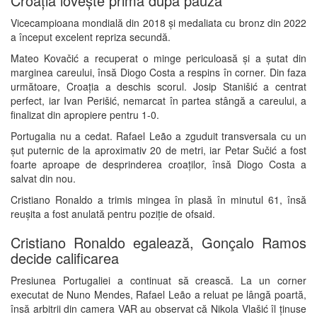
Croația lovește prima după pauză
Vicecampioana mondială din 2018 și medaliata cu bronz din 2022
a început excelent repriza secundă.
Mateo Kovačić a recuperat o minge periculoasă și a șutat din
marginea careului, însă Diogo Costa a respins în corner. Din faza
următoare, Croația a deschis scorul. Josip Stanišić a centrat
perfect, iar Ivan Perišić, nemarcat în partea stângă a careului, a
finalizat din apropiere pentru 1-0.
Portugalia nu a cedat. Rafael Leão a zguduit transversala cu un
șut puternic de la aproximativ 20 de metri, iar Petar Sučić a fost
foarte aproape de desprinderea croaților, însă Diogo Costa a
salvat din nou.
Cristiano Ronaldo a trimis mingea în plasă în minutul 61, însă
reușita a fost anulată pentru poziție de ofsaid.
Cristiano Ronaldo egalează, Gonçalo Ramos
decide calificarea
Presiunea Portugaliei a continuat să crească. La un corner
executat de Nuno Mendes, Rafael Leão a reluat pe lângă poartă,
însă arbitrii din camera VAR au observat că Nikola Vlašić îl ținuse