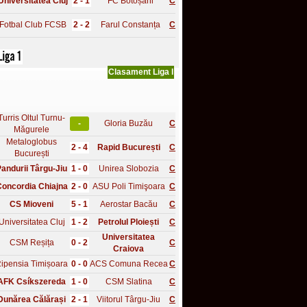
Universitatea Cluj
2 - 1
FC Botoșani
C
Fotbal Club FCSB
2 - 2
Farul Constanța
C
Clasament Liga I
Turris Oltul Turnu-
-
Gloria Buzău
C
Măgurele
Metaloglobus
2 - 4
Rapid București
C
București
andurii Târgu-Jiu
1 - 0
Unirea Slobozia
C
oncordia Chiajna
2 - 0
ASU Poli Timişoara
C
CS Mioveni
5 - 1
Aerostar Bacău
C
Universitatea Cluj
1 - 2
Petrolul Ploiești
C
Universitatea
CSM Reșița
0 - 2
C
Craiova
ipensia Timișoara
0 - 0
ACS Comuna Recea
C
AFK Csíkszereda
1 - 0
CSM Slatina
C
Dunărea Călărași
2 - 1
Viitorul Târgu-Jiu
C