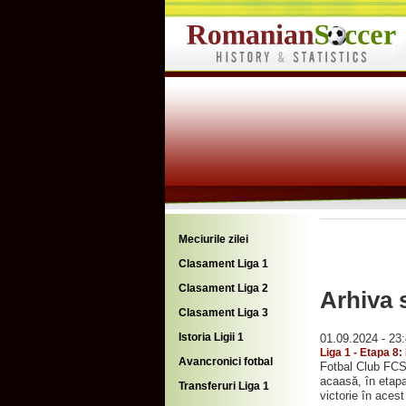
Meciurile zilei
Clasament Liga 1
Clasament Liga 2
Arhiva s
Clasament Liga 3
Istoria Ligii 1
01.09.2024 - 23
Liga 1 - Etapa 8
Avancronici fotbal
Fotbal Club FCS
acaasă, în etapa
Transferuri Liga 1
victorie în acest