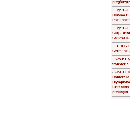
pregătești
-
Liga 1 - 
Dinamo Bu
Politehnica
-
Liga 1 - 
Cluj - Univ
Craiova 0-
-
EURO 202
Germania -
-
Kevin Do
transfer al
-
Finala E
Conferenc
Olympiako
Fiorentina
prelungiri