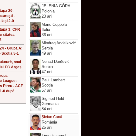
!
JELENIA GÓRA
Etapa 20:
Polonia
curești -
23 ani
 Iași 2-0
Mario Coppola
Etapa 3: CFR
Italia
ersitatea
36 ani
2
Miodrag Anđelković
Serbia
4 - Grupa A:
49 ani
 Scoţia 5-1
Nenad Đorđević
ukouré, noul
Serbia
 lui FC Argeș
47 ani
uropa
Paul Lambert
e League:
Scoția
s Pireu - ACF
57 ani
 1-0 după
Sigfried Held
Germania
84 ani
Ștefan Cană
România
26 ani
Timo Hammel