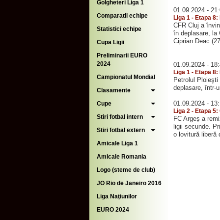
Golgheteri Liga 1
01.09.2024 - 21
Comparatii echipe
Liga 1 - Etapa 8:
CFR Cluj a învin
Statistici echipe
în deplasare, la
Ciprian Deac (27
Cupa Ligii
Preliminarii EURO
2024
01.09.2024 - 18
Liga 1 - Etapa 8:
Campionatul Mondial
Petrolul Ploieşt
deplasare, într-
Clasamente
01.09.2024 - 13
Cupe
Liga 2 - Etapa 5
Stiri fotbal intern
FC Argeș a remiz
ligii secunde. Pr
Stiri fotbal extern
o lovitură liberă 
Amicale Liga 1
Amicale Romania
Logo (steme de club)
JO Rio de Janeiro 2016
Liga Naţiunilor
EURO 2024