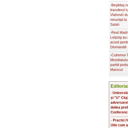
-
Beşiktaş 
transferul 
Vlahović d
renunțat l
Salah
-
Real Madr
Leipzig au 
acord pent
Diomandé
-
Cutremur î
Mondialulu
partid port
Marocul
Editoria
-
Universit
și "U" Cluj
adversarele
doilea prel
Conferenc
-
Practici 
Uite cum a