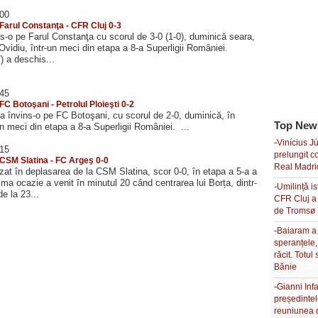
:00
 Farul Constanţa - CFR Cluj 0-3
s-o pe Farul Constanţa cu scorul de 3-0 (1-0), duminică seara,
 Ovidiu, într-un meci din etapa a 8-a Superligii României.
) a deschis...
:45
 FC Botoşani - Petrolul Ploieşti 0-2
i a învins-o pe FC Botoşani, cu scorul de 2-0, duminică, în
Top New
un meci din etapa a 8-a Superligii României. ...
-
Vinícius Jú
:15
prelungit c
: CSM Slatina - FC Argeş 0-0
Real Madri
at în deplasarea de la CSM Slatina, scor 0-0, în etapa a 5-a a
ima ocazie a venit în minutul 20 când centrarea lui Borța, dintr-
-
Umilință is
de la 23...
CFR Cluj a 
de Tromsø
-
Baiaram a
speranțele
răcit. Totul
Bănie
-
Gianni Inf
președinte
reuniunea 