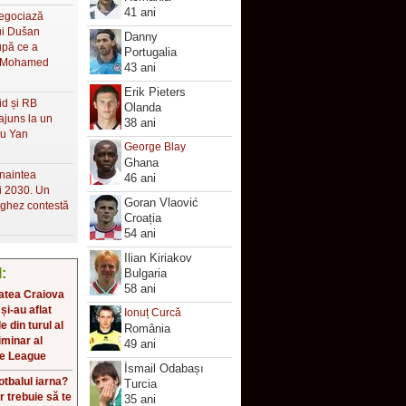
41 ani
negociază
lui Dušan
Danny
upă ce a
Portugalia
a Mohamed
43 ani
Erik Pieters
id și RB
Olanda
ajuns la un
38 ani
ru Yan
George Blay
Ghana
naintea
46 ani
i 2030. Un
Goran Vlaović
ughez contestă
Croația
54 ani
Ilian Kiriakov
l:
Bulgaria
58 ani
atea Craiova
 și-au aflat
Ionuț Curcă
 din turul al
România
iminar al
49 ani
e League
İsmail Odabașı
fotbalul iarna?
Turcia
r trebuie să te
35 ani