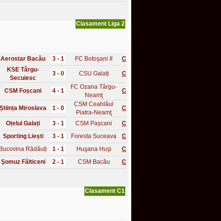
Clasament Liga 2
Aerostar Bacău
3 - 1
FC Botoşani II
C
KSE Târgu-
3 - 0
CSU Galați
C
Secuiesc
FC Ozana Târgu-
CSM Foșcani
4 - 1
C
Neamţ
CSM Ceahlăul
Știința Miroslava
1 - 0
C
Piatra-Neamţ
Oțelul Galați
3 - 1
CSM Pașcani
C
Sporting Liești
3 - 1
Foresta Suceava
C
Bucovina Rădăuți
1 - 1
Huşana Huşi
C
Şomuz Fălticeni
2 - 1
CSM Bacău
C
Clasament C1