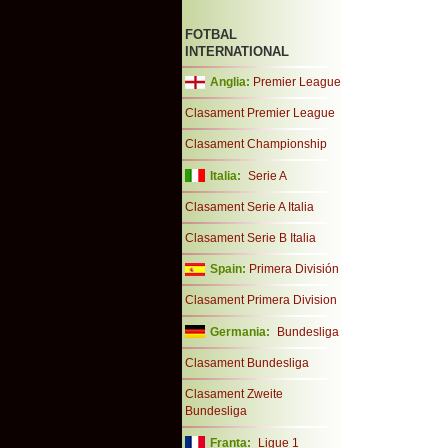
FOTBAL
INTERNATIONAL
Anglia:
Premier League
Clasament Premier League
Clasament Championship
Italia:
Serie A
Clasament Serie A Italia
Clasament Serie B Italia
Spain:
Primera División
Clasament Primera Division
Germania:
Bundesliga
Clasament Bundesliga
Clasament Zweite
Bundesliga
Franta:
Ligue 1