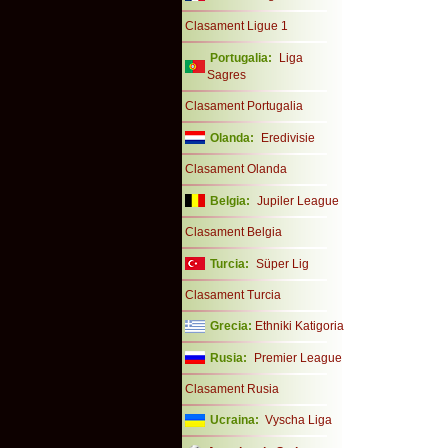
Clasament Ligue 1
Portugalia:
Liga
Sagres
Clasament Portugalia
Olanda:
Eredivisie
Clasament Olanda
Belgia:
Jupiler League
Clasament Belgia
Turcia:
Süper Lig
Clasament Turcia
Grecia:
Ethniki Katigoria
Rusia:
Premier League
Clasament Rusia
Ucraina:
Vyscha Liga