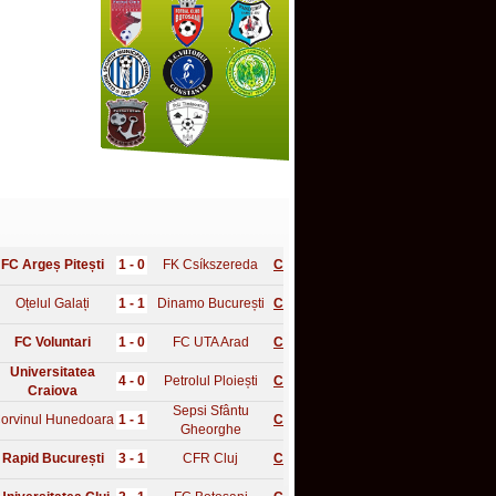
FC Argeș Pitești
1 - 0
FK Csíkszereda
C
Oțelul Galați
1 - 1
Dinamo București
C
FC Voluntari
1 - 0
FC UTA Arad
C
Universitatea
4 - 0
Petrolul Ploiești
C
Craiova
Sepsi Sfântu
orvinul Hunedoara
1 - 1
C
Gheorghe
Rapid București
3 - 1
CFR Cluj
C