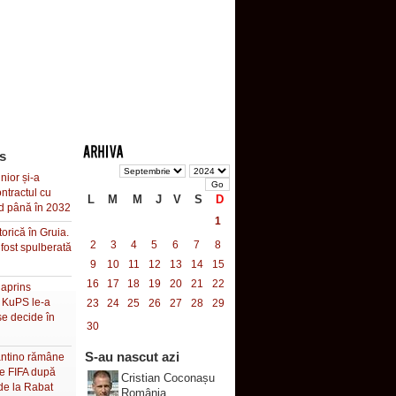
s
nior și-a
ontractul cu
L
M
M
J
V
S
D
d până în 2032
1
torică în Gruia.
2
3
4
5
6
7
8
fost spulberată
9
10
11
12
13
14
15
16
17
18
19
20
21
22
 aprins
, KuPS le-a
23
24
25
26
27
28
29
 se decide în
30
S-au nascut azi
antino rămâne
le FIFA după
Cristian Coconașu
de la Rabat
România