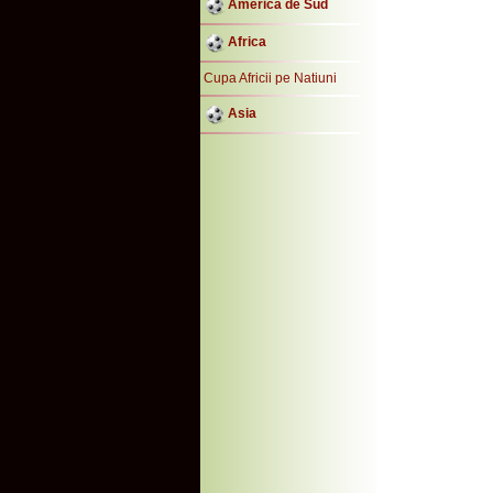
America de Sud
Africa
Cupa Africii pe Natiuni
Asia