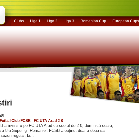
Clubs
Liga 1
Liga 2
Liga 3
Romanian Cup
European Cups
tiri
:45
: Fotbal Club FCSB - FC UTA Arad 2-0
B a învins-o pe FC UTA Arad cu scorul de 2-0, duminică seara,
 a 8-a Superligii României. FCSB a obţinut doar a doua sa
 sezon regular, la...