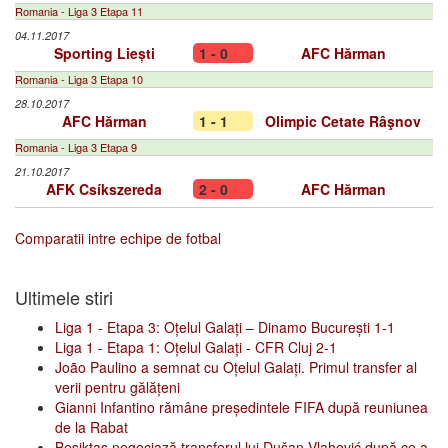
Romania - Liga 3 Etapa 11
04.11.2017
Sporting Liești
1 - 0
AFC Hărman
Romania - Liga 3 Etapa 10
28.10.2017
AFC Hărman
1 - 1
Olimpic Cetate Râşnov
Romania - Liga 3 Etapa 9
21.10.2017
AFK Csíkszereda
2 - 0
AFC Hărman
Comparatii intre echipe de fotbal
Ultimele stiri
Liga 1 - Etapa 3: Oțelul Galați – Dinamo București 1-1
Liga 1 - Etapa 1: Oțelul Galați - CFR Cluj 2-1
João Paulino a semnat cu Oțelul Galați. Primul transfer al
verii pentru gălățeni
Gianni Infantino rămâne președintele FIFA după reuniunea
de la Rabat
Beşiktaş negociază transferul lui Dušan Vlahović după ce a