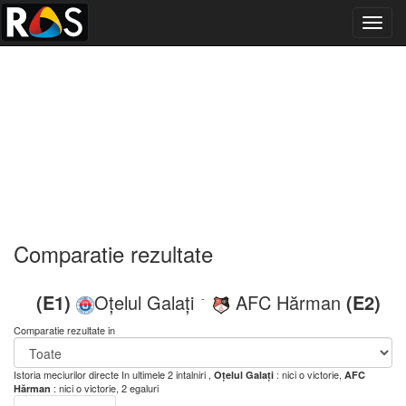
Toggl
navig
Comparatie rezultate
(E1)
Oțelul Galați
AFC Hărman
(E2)
-
Comparatie rezultate in
Istoria meciurilor directe
In ultimele 2 intalniri ,
: nici o victorie,
Oțelul Galați
AFC
: nici o victorie, 2 egaluri
Hărman