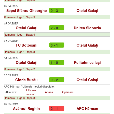
25.04.2025
Sepsi Sfântu Gheorghe
0 - 3
Oțelul Galați
Romania - Liga 1 Etapa 5
18.04.2025
Oțelul Galați
2 - 0
Unirea Slobozia
Romania - Liga 1 Etapa 4
14.04.2025
FC Botoșani
0 - 1
Oțelul Galați
Romania - Liga 1 Etapa 3
04.04.2025
Oțelul Galați
1 - 0
Politehnica Iaşi
Romania - Liga 1 Etapa 2
31.03.2025
Gloria Buzău
0 - 2
Oțelul Galați
AFC Hărman
/
Ultimele meciuri disputate:
Ultimele
Afiseaza:
Acasa
Deplasare
meciuri
Romania - Liga 3 Etapa 30
25.05.2019
Avântul Reghin
2 - 1
AFC Hărman