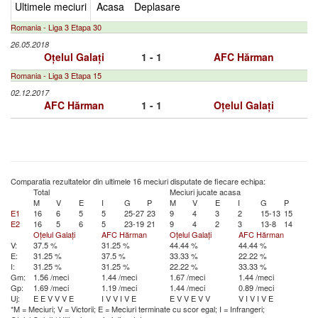
Ultimele meciuri
Acasa
Deplasare
Romania - Liga 3 Etapa 30
26.05.2018
Oțelul Galați
1 - 1
AFC Hărman
Romania - Liga 3 Etapa 15
02.12.2017
AFC Hărman
1 - 1
Oțelul Galați
Comparatia rezultatelor din ultimele 16 meciuri disputate de fiecare echipa:
Total
Meciuri jucate acasa
M
V
E
I
G
P
M
V
E
I
G
P
E1
16
6
5
5
25-27
23
9
4
3
2
15-13
15
E2
16
5
6
5
23-19
21
9
4
2
3
13-8
14
Oțelul Galați
AFC Hărman
Oțelul Galați
AFC Hărman
V:
37.5 %
31.25 %
44.44 %
44.44 %
E:
31.25 %
37.5 %
33.33 %
22.22 %
I:
31.25 %
31.25 %
22.22 %
33.33 %
Gm:
1.56 /meci
1.44 /meci
1.67 /meci
1.44 /meci
Gp:
1.69 /meci
1.19 /meci
1.44 /meci
0.89 /meci
Uj:
E
E
V
V
V
E
I
V
V
I
V
E
E
V
V
E
V
V
V
I
V
I
V
E
*M = Meciuri; V = Victorii; E = Meciuri terminate cu scor egal; I = Infrangeri;