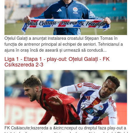
Oțelul Galați a anunțat instalarea croatului Stjepan Tomas în
funcția de antrenor principal al echipei de seniori. Tehnicianul a
ajuns în oraș încă de aseară și urmează să conducă...
Liga 1 - Etapa 1 - play-out: Oțelul Galați - FK
Csíkszereda 2-3
FK Cs&iacute;kszereda a &icirc;nceput cu dreptul faza play-out a