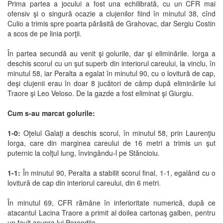
Prima partea a jocului a fost una echilibrată, cu un CFR mai
ofensiv şi o singură ocazie a clujenilor fiind în minutul 38, cînd
Culio a trimis spre poarta părăsită de Grahovac, dar Sergiu Costin
a scos de pe linia porţii.
În partea secundă au venit şi golurile, dar şi eliminările. Iorga a
deschis scorul cu un şut superb din interiorul careului, la vinclu, în
minutul 58, iar Peralta a egalat în minutul 90, cu o lovitură de cap,
deşi clujenii erau în doar 8 jucători de câmp după eliminările lui
Traore şi Leo Veloso. De la gazde a fost eliminat şi Giurgiu.
Cum s-au marcat golurile:
1-0:
Oţelul Galaţi a deschis scorul, în minutul 58, prin Laurenţiu
Iorga, care din marginea careului de 16 metri a trimis un şut
puternic la colţul lung, învingându-l pe Stăncioiu.
1-1:
În minutul 90, Peralta a stabilit scorul final, 1-1, egalând cu o
lovitură de cap din interiorul careului, din 6 metri.
În minutul 69, CFR rămâne în inferioritate numerică, după ce
atacantul Lacina Traore a primit al doilea cartonaş galben, pentru
un fault asupra lui Perendija.