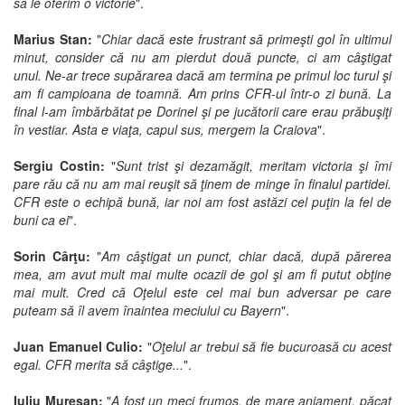
să le oferim o victorie
".
Marius Stan:
"
Chiar dacă este frustrant să primeşti gol în ultimul
minut, consider că nu am pierdut două puncte, ci am câştigat
unul. Ne-ar trece supărarea dacă am termina pe primul loc turul şi
am fi campioana de toamnă. Am prins CFR-ul într-o zi bună. La
final l-am îmbărbătat pe Dorinel şi pe jucătorii care erau prăbuşiţi
în vestiar. Asta e viaţa, capul sus, mergem la Craiova
".
Sergiu Costin:
"
Sunt trist şi dezamăgit, meritam victoria şi îmi
pare rău că nu am mai reuşit să ţinem de minge în finalul partidei.
CFR este o echipă bună, iar noi am fost astăzi cel puţin la fel de
buni ca ei
".
Sorin Cârţu:
"
Am câştigat un punct, chiar dacă, după părerea
mea, am avut mult mai multe ocazii de gol şi am fi putut obţine
mai mult. Cred că Oţelul este cel mai bun adversar pe care
puteam să îl avem înaintea meciului cu Bayern
".
Juan Emanuel Culio:
"
Oţelul ar trebui să fie bucuroasă cu acest
egal. CFR merita să câştige...
".
Iuliu Mureşan:
"
A fost un meci frumos, de mare anjament, păcat