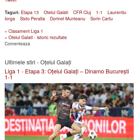
Taguri:
Etapa 13
Otelul Galati
CFR Cluj
1-1
Laurentiu
Iorga
Sixto Peralta
Dorinel Munteanu
Sorin Cartu
»
Clasament Liga 1
»
Otelul Galati - istoric rezultate
Comenteaza
Ultimele stiri - Oțelul Galați
Liga 1 - Etapa 3: Oțelul Galați – Dinamo București
1-1