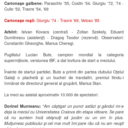
Cartonaşe galbene:
Paraschiv '55, Costin '54, Giurgiu '72, '74 -
Culio '52, Traore '54, '69
Cartonaşe roşii:
Giurgiu '74 - Traore '69, Veloso '85
Arbitri:
Istvan Kovacs (
central
) - Zoltan Szekely, Eduard
Dumitrescu (
asistenţi
) - Dragoş Teodor (
rezervă
). Observatori:
Constantin Gheorghe, Marius Cheregi.
Pugilistul Lucian Bute, campion mondial la categoria
supermijlocie, versiunea IBF, a dat lovitura de start a meciului.
Înainte de startul partidei, Bute a primit din partea clubului Oţelul
Galaţi o plachetă şi un buchet de trandafiri, premiul fiindu-i
înmânat de directorul general al grupării, Marius Stan.
La meci au asistat aproximativ 10.000 de spectatori.
Dorinel Munteanu:
"
Am câştigat un punct astăzi şi gândul mi-e
deja la meciul cu Universitatea Craiova din etapa viitoare. Se pare
că nu suntem încă obişnuiţi să jucăm cu un om în plus.
Mulţumesc publicului şi cel mai mult îmi pare rău că nu am reuşit