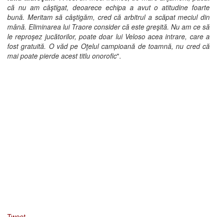
că nu am câştigat, deoarece echipa a avut o atitudine foarte
bună. Meritam să câştigăm, cred că arbitrul a scăpat meciul din
mână. Eliminarea lui Traore consider că este greşită. Nu am ce să
le reproşez jucătorilor, poate doar lui Veloso acea intrare, care a
fost gratuită. O văd pe Oţelul campioană de toamnă, nu cred că
mai poate pierde acest titlu onorofic
".
Tweet