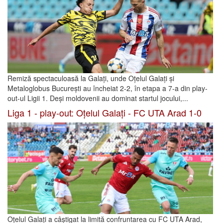
Remiză spectaculoasă la Galați, unde Oțelul Galați și
Metaloglobus București au încheiat 2-2, în etapa a 7-a din play-
out-ul Ligii 1. Deși moldovenii au dominat startul jocului,...
Liga 1 - play-out: Oțelul Galați - FC UTA Arad 1-0
Oțelul Galați a câștigat la limită confruntarea cu FC UTA Arad,