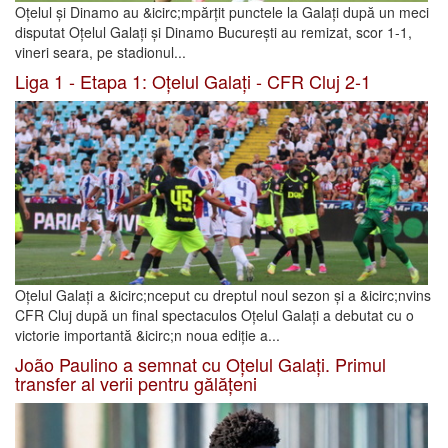
Oțelul și Dinamo au &icirc;mpărțit punctele la Galați după un meci
disputat Oțelul Galați și Dinamo București au remizat, scor 1-1,
vineri seara, pe stadionul...
Liga 1 - Etapa 1: Oțelul Galați - CFR Cluj 2-1
Oțelul Galați a &icirc;nceput cu dreptul noul sezon și a &icirc;nvins
CFR Cluj după un final spectaculos Oțelul Galați a debutat cu o
victorie importantă &icirc;n noua ediție a...
João Paulino a semnat cu Oțelul Galați. Primul
transfer al verii pentru gălățeni