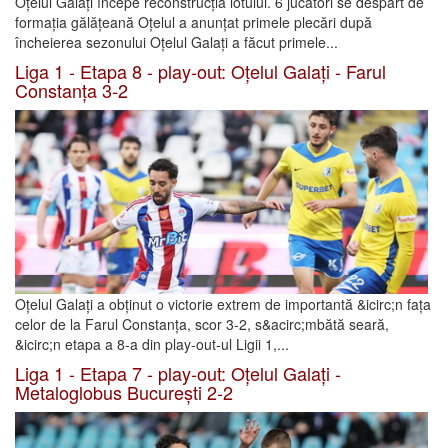
Oțelul Galați începe reconstrucția lotului. 6 jucători se despart de
formația gălățeană Oțelul a anunțat primele plecări după
încheierea sezonului Oțelul Galați a făcut primele...
Liga 1 - Etapa 8 - play-out: Oțelul Galați - Farul
Constanța 3-2
Oțelul Galați a obținut o victorie extrem de importantă &icirc;n fața
celor de la Farul Constanța, scor 3-2, s&acirc;mbătă seară,
&icirc;n etapa a 8-a din play-out-ul Ligii 1,...
Liga 1 - Etapa 7 - play-out: Oțelul Galați -
Metaloglobus București 2-2