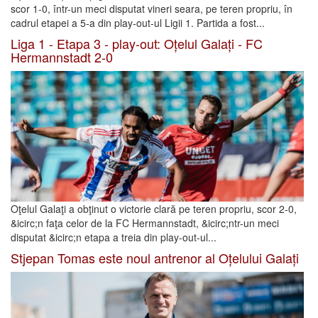
scor 1-0, într-un meci disputat vineri seara, pe teren propriu, în
cadrul etapei a 5-a din play-out-ul Ligii 1. Partida a fost...
Liga 1 - Etapa 3 - play-out: Oțelul Galați - FC
Hermannstadt 2-0
Oţelul Galaţi a obţinut o victorie clară pe teren propriu, scor 2-0,
&icirc;n faţa celor de la FC Hermannstadt, &icirc;ntr-un meci
disputat &icirc;n etapa a treia din play-out-ul...
Stjepan Tomas este noul antrenor al Oțelului Galați