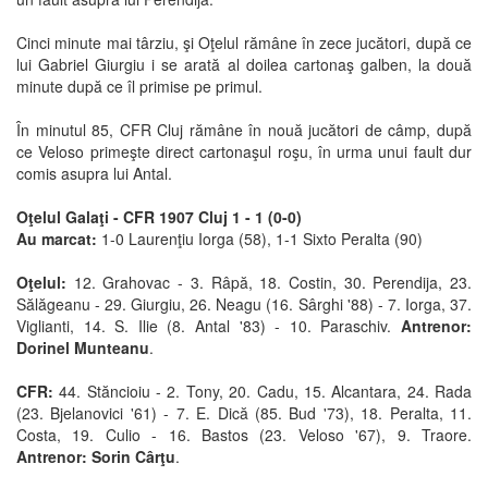
Cinci minute mai târziu, şi Oţelul rămâne în zece jucători, după ce
lui Gabriel Giurgiu i se arată al doilea cartonaş galben, la două
minute după ce îl primise pe primul.
În minutul 85, CFR Cluj rămâne în nouă jucători de câmp, după
ce Veloso primeşte direct cartonaşul roşu, în urma unui fault dur
comis asupra lui Antal.
Oţelul Galaţi - CFR 1907 Cluj 1 - 1 (0-0)
Au marcat:
1-0 Laurenţiu Iorga (58), 1-1 Sixto Peralta (90)
Oţelul:
12. Grahovac - 3. Râpă, 18. Costin, 30. Perendija, 23.
Sălăgeanu - 29. Giurgiu, 26. Neagu (16. Sârghi '88) - 7. Iorga, 37.
Viglianti, 14. S. Ilie (8. Antal '83) - 10. Paraschiv.
Antrenor:
Dorinel Munteanu
.
CFR:
44. Stăncioiu - 2. Tony, 20. Cadu, 15. Alcantara, 24. Rada
(23. Bjelanovici '61) - 7. E. Dică (85. Bud '73), 18. Peralta, 11.
Costa, 19. Culio - 16. Bastos (23. Veloso '67), 9. Traore.
Antrenor: Sorin Cârţu
.