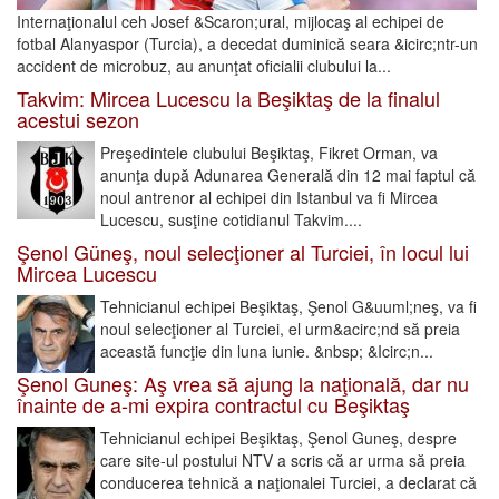
Internaţionalul ceh Josef &Scaron;ural, mijlocaş al echipei de
fotbal Alanyaspor (Turcia), a decedat duminică seara &icirc;ntr-un
accident de microbuz, au anunţat oficialii clubului la...
Takvim: Mircea Lucescu la Beşiktaş de la finalul
acestui sezon
Preşedintele clubului Beşiktaş, Fikret Orman, va
anunţa după Adunarea Generală din 12 mai faptul că
noul antrenor al echipei din Istanbul va fi Mircea
Lucescu, susţine cotidianul Takvim....
Şenol Güneş, noul selecţioner al Turciei, în locul lui
Mircea Lucescu
Tehnicianul echipei Beşiktaş, Şenol G&uuml;neş, va fi
noul selecţioner al Turciei, el urm&acirc;nd să preia
această funcţie din luna iunie. &nbsp; &Icirc;n...
Şenol Guneş: Aş vrea să ajung la naţională, dar nu
înainte de a-mi expira contractul cu Beşiktaş
Tehnicianul echipei Beşiktaş, Şenol Guneş, despre
care site-ul postului NTV a scris că ar urma să preia
conducerea tehnică a naţionalei Turciei, a declarat că