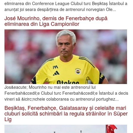
eliminarea din Conference League Clubul turc Beșiktaș İstanbul a
anunțat joi seara despărțirea de antrenorul norvegian Ole...
José Mourinho, demis de Fenerbahçe după
eliminarea din Liga Campionilor
Jos&eacute; Mourinho nu mai este antrenorul lui
Fenerbah&ccedil;e Clubul turc Fenerbah&ccedil;e İstanbul a decis
vineri să &icirc;ncheie colaborarea cu antrenorul portughez...
Beșiktaș, Fenerbahçe, Galatasaray și celelalte mari
cluburi solicită schimbări la regula străinilor în Süper
Lig