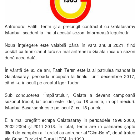
Antrenorul Fatih Terim şi-a prelungit contractul cu Galatasaray
Istanbul, scadent la finalul acestui sezon, informează lequipe.fr.
Noua înţelegere este valabilă până în vara anului 2021, fiind
posibil ca tehnicianul turc să mai antreneze Galata încă un sezon
după acea dată.
În vârstă de 65 de ani, Fatih Terim este la al patrulea mandat la
Galatasaray, perioadă începută la finalul lunii decembrie 2017,
când l-a înlocuit pe croatul Igor Tudor.
Sub conducerea "Împăratului", Galata a devenit campioană
sezonul trecut, iar acum este lider, cu 18 puncte, în opt meciuri.
Istanbul Başakşehir este pe locul 2, cu 15 puncte.
El a mai pregătit echipa Galatasaray în perioadele 1996-2000,
2002-2004 şi 2011-2013. În total, Terim are în palmares şapte
titluri de campion al Turciei ca antrenor al "Cim-Bom", două trofee
ale Cupei Turciei şi Cupa UEFA, în 1990.