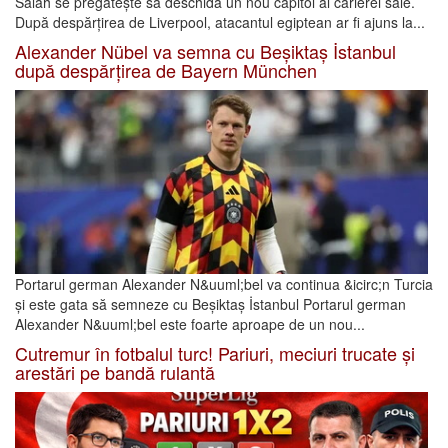
Salah se pregătește să deschidă un nou capitol al carierei sale.
După despărțirea de Liverpool, atacantul egiptean ar fi ajuns la...
Alexander Nübel va semna cu Beșiktaș İstanbul
după despărțirea de Bayern München
Portarul german Alexander N&uuml;bel va continua &icirc;n Turcia
și este gata să semneze cu Beșiktaș İstanbul Portarul german
Alexander N&uuml;bel este foarte aproape de un nou...
Cutremur în fotbalul turc! Pariuri, meciuri trucate și
arestări pe bandă rulantă