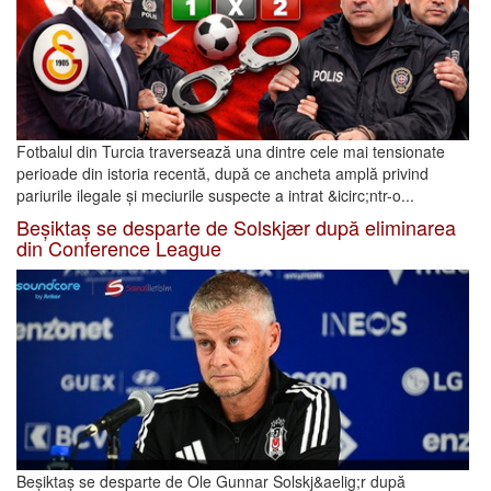
Fotbalul din Turcia traversează una dintre cele mai tensionate
perioade din istoria recentă, după ce ancheta amplă privind
pariurile ilegale și meciurile suspecte a intrat &icirc;ntr-o...
Beșiktaș se desparte de Solskjær după eliminarea
din Conference League
Beșiktaș se desparte de Ole Gunnar Solskj&aelig;r după