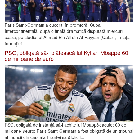
Paris Saint-Germain a cucerit, în premieră, Cupa
Intercontinentală, după o finală dramatică disputată miercuri
seara, pe stadionul Ahmad Bin Ali din Al-Rayyan (Qatar), în fața
formației...
PSG, obligată să-i plătească lui Kylian Mbappé 60
de milioane de euro
PSG, obligată de instanță să-i achite lui Mbapp&eacute; 60 de
milioane &euro; Paris Saint-Germain a fost obligată de un tribunal
al muncii din capitala Franței să &icirc;i...