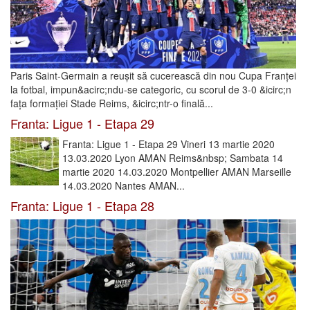
Paris Saint-Germain a reușit să cucerească din nou Cupa Franței
la fotbal, impun&acirc;ndu-se categoric, cu scorul de 3-0 &icirc;n
fața formației Stade Reims, &icirc;ntr-o finală...
Franta: Ligue 1 - Etapa 29
Franta: Ligue 1 - Etapa 29 Vineri 13 martie 2020
13.03.2020 Lyon AMAN Reims&nbsp; Sambata 14
martie 2020 14.03.2020 Montpellier AMAN Marseille
14.03.2020 Nantes AMAN...
Franta: Ligue 1 - Etapa 28