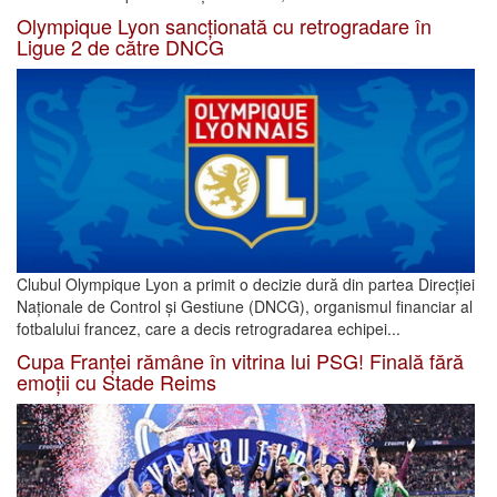
Olympique Lyon sancționată cu retrogradare în
Ligue 2 de către DNCG
Clubul Olympique Lyon a primit o decizie dură din partea Direcției
Naționale de Control și Gestiune (DNCG), organismul financiar al
fotbalului francez, care a decis retrogradarea echipei...
Cupa Franței rămâne în vitrina lui PSG! Finală fără
emoții cu Stade Reims