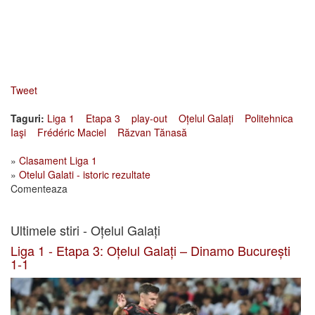
Tweet
Taguri:
Liga 1
Etapa 3
play-out
Oțelul Galați
Politehnica
Iaşi
Frédéric Maciel
Răzvan Tănasă
»
Clasament Liga 1
»
Otelul Galati - istoric rezultate
Comenteaza
Ultimele stiri - Oțelul Galați
Liga 1 - Etapa 3: Oțelul Galați – Dinamo București
1-1