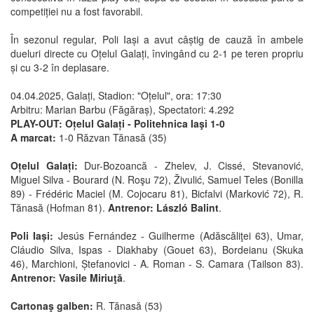
competiției nu a fost favorabil.
În sezonul regular, Poli Iași a avut câștig de cauză în ambele
dueluri directe cu Oțelul Galați, învingând cu 2-1 pe teren propriu
și cu 3-2 în deplasare.
04.04.2025, Galați, Stadion: "Oțelul", ora: 17:30
Arbitru: Marian Barbu (Făgăraș), Spectatori: 4.292
PLAY-OUT: Oțelul Galați - Politehnica Iaşi 1-0
A marcat:
1-0 Răzvan Tănasă (35)
Oțelul Galați:
Dur-Bozoancă - Zhelev, J. Cissé, Stevanović,
Miguel Silva - Bourard (N. Roşu 72), Živulić, Samuel Teles (Bonilla
89) - Frédéric Maciel (M. Cojocaru 81), Bicfalvi (Marković 72), R.
Tănasă (Hofman 81).
Antrenor: László Balint
.
Poli Iași:
Jesús Fernández - Guilherme (Adăscăliţei 63), Umar,
Cláudio Silva, Ispas - Diakhaby (Gouet 63), Bordeianu (Skuka
46), Marchioni, Ștefanovici - A. Roman - S. Camara (Tailson 83).
Antrenor: Vasile Miriuţă
.
Cartonaş galben:
R. Tănasă (53)