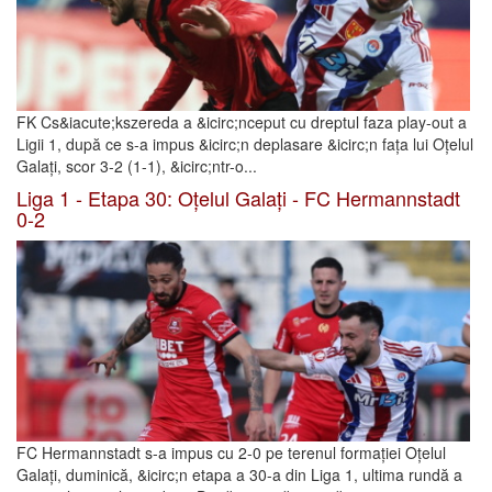
FK Cs&iacute;kszereda a &icirc;nceput cu dreptul faza play-out a
Ligii 1, după ce s-a impus &icirc;n deplasare &icirc;n fața lui Oțelul
Galați, scor 3-2 (1-1), &icirc;ntr-o...
Liga 1 - Etapa 30: Oțelul Galați - FC Hermannstadt
0-2
FC Hermannstadt s-a impus cu 2-0 pe terenul formației Oțelul
Galați, duminică, &icirc;n etapa a 30-a din Liga 1, ultima rundă a