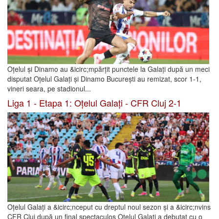
Oțelul și Dinamo au &icirc;mpărțit punctele la Galați după un meci
disputat Oțelul Galați și Dinamo București au remizat, scor 1-1,
vineri seara, pe stadionul...
Liga 1 - Etapa 1: Oțelul Galați - CFR Cluj 2-1
Oțelul Galați a &icirc;nceput cu dreptul noul sezon și a &icirc;nvins
CFR Cluj după un final spectaculos Oțelul Galați a debutat cu o