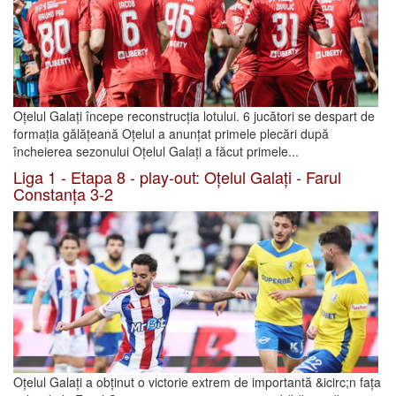
Oțelul Galați începe reconstrucția lotului. 6 jucători se despart de
formația gălățeană Oțelul a anunțat primele plecări după
încheierea sezonului Oțelul Galați a făcut primele...
Liga 1 - Etapa 8 - play-out: Oțelul Galați - Farul
Constanța 3-2
Oțelul Galați a obținut o victorie extrem de importantă &icirc;n fața