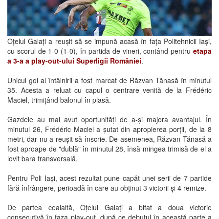
Oțelul Galați a reușit să se impună acasă în fața Politehnicii Iași,
cu scorul de 1-0 (1-0), în partida de vineri, contând pentru
etapa
a 3-a a play-out-ului Superligii României
.
Unicul gol al întâlnirii a fost marcat de Răzvan Tănasă în minutul
35. Acesta a reluat cu capul o centrare venită de la Frédéric
Maciel, trimițând balonul în plasă.
Gazdele au mai avut oportunități de a-și majora avantajul. În
minutul 26, Frédéric Maciel a șutat din apropierea porții, de la 8
metri, dar nu a reușit să înscrie. De asemenea, Răzvan Tănasă a
fost aproape de "dublă" în minutul 28, însă mingea trimisă de el a
lovit bara transversală.
Pentru Poli Iași, acest rezultat pune capăt unei serii de 7 partide
fără înfrângere, perioadă în care au obținut 3 victorii și 4 remize.
De partea cealaltă, Oțelul Galați a bifat a doua victorie
consecutivă în faza play-out, după ce debutul în această parte a