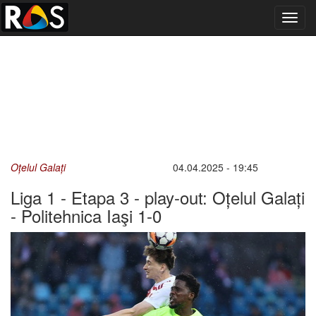
Toggl
navig
Oțelul Galați
04.04.2025 - 19:45
Liga 1 - Etapa 3 - play-out: Oțelul Galați
- Politehnica Iaşi 1-0