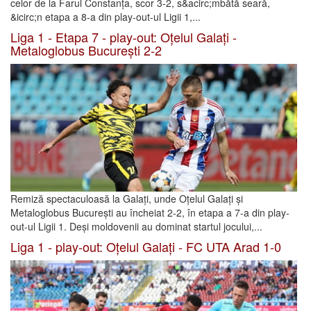
celor de la Farul Constanța, scor 3-2, s&acirc;mbătă seară,
&icirc;n etapa a 8-a din play-out-ul Ligii 1,...
Liga 1 - Etapa 7 - play-out: Oțelul Galați -
Metaloglobus București 2-2
Remiză spectaculoasă la Galați, unde Oțelul Galați și
Metaloglobus București au încheiat 2-2, în etapa a 7-a din play-
out-ul Ligii 1. Deși moldovenii au dominat startul jocului,...
Liga 1 - play-out: Oțelul Galați - FC UTA Arad 1-0