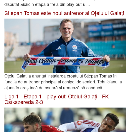
disputat &icirc;n etapa a treia din play-out-ul...
Stjepan Tomas este noul antrenor al Oțelului Galați
Oțelul Galați a anunțat instalarea croatului Stjepan Tomas în
funcția de antrenor principal al echipei de seniori. Tehnicianul a
ajuns în oraș încă de aseară și urmează să conducă...
Liga 1 - Etapa 1 - play-out: Oțelul Galați - FK
Csíkszereda 2-3