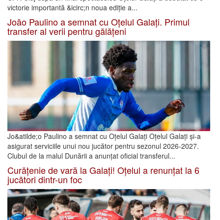
victorie importantă &icirc;n noua ediție a...
João Paulino a semnat cu Oțelul Galați. Primul
transfer al verii pentru gălățeni
Jo&atilde;o Paulino a semnat cu Oțelul Galați Oțelul Galați și-a
asigurat serviciile unui nou jucător pentru sezonul 2026-2027.
Clubul de la malul Dunării a anunțat oficial transferul...
Curățenie de vară la Galați! Oțelul a renunțat la 6
jucători dintr-un foc