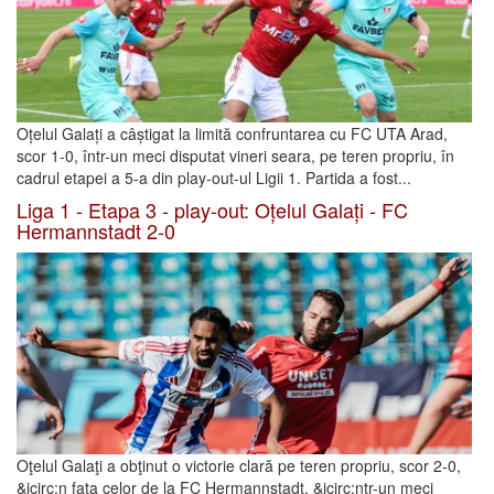
Oțelul Galați a câștigat la limită confruntarea cu FC UTA Arad,
scor 1-0, într-un meci disputat vineri seara, pe teren propriu, în
cadrul etapei a 5-a din play-out-ul Ligii 1. Partida a fost...
Liga 1 - Etapa 3 - play-out: Oțelul Galați - FC
Hermannstadt 2-0
Oţelul Galaţi a obţinut o victorie clară pe teren propriu, scor 2-0,
&icirc;n faţa celor de la FC Hermannstadt, &icirc;ntr-un meci