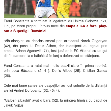
Farul Constanța a terminat la egalitate cu Unirea Slobozia, 1-1,
luni, pe teren propriu, într-un meci din
etapa a 3-a a fazei play-
out a Superligii României
.
"Alb-albaștrii" au deschis scorul prin armeanul Narek Grigoryan
(42), din pasa lui Denis Alibec, dar ialomițenii au egalat prin
croatul Adnan Aganović (71), fost jucător la FC Viitorul, cu un șut
din întoarcere, la o bâlbâială în lanț a defensivei constănțene.
Farul Constanța a ratat mai multe ocazii clare în prima repriză,
prin Luca Băsceanu (2, 41), Denis Alibec (25), Cristian Ganea
(26).
Cele mai bune șanse ale oaspeților au fost șuturile de la distanță
ale lui Andrei Dorobanțu (32, 45+4).
"Galben-albaștrii" avut o bară (52), la mingea trimisă cu capul de
Jakub Vojtuš.