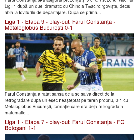
Ligii 1 după un duel dramatic cu Chindia T&acirc;rgoviște, decis
abia la loviturile de departajare. După ce prima...
Liga 1 - Etapa 9 - play-out: Farul Constanța -
Metaloglobus București 0-1
Farul Constanța a ratat șansa de a se salva direct de la
retrogradare după un eșec neașteptat pe teren propriu, 0-1 cu
Metaloglobus București, formație care era deja retrogradată
matematic...
Liga 1 - Etapa 7 - play-out: Farul Constanța - FC
Botoșani 1-1