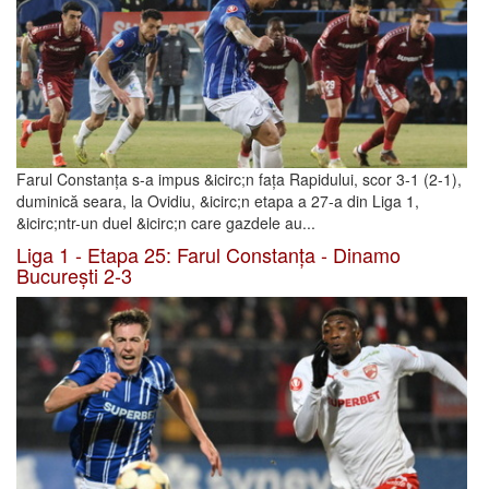
Farul Constanța s-a impus &icirc;n fața Rapidului, scor 3-1 (2-1),
duminică seara, la Ovidiu, &icirc;n etapa a 27-a din Liga 1,
&icirc;ntr-un duel &icirc;n care gazdele au...
Liga 1 - Etapa 25: Farul Constanța - Dinamo
București 2-3