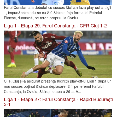
Farul Constanța a debutat cu succes &icirc;n faza play-out a Ligii
1, impun&acirc;ndu-se cu 2-0 &icirc;n fața formației Petrolul
Ploiești, duminică, pe teren propriu, la Ovidiu....
Liga 1 - Etapa 29: Farul Constanţa - CFR Cluj 1-2
CFR Cluj și-a asigurat prezența &icirc;n play-off-ul Ligii 1 după un
nou succes obținut &icirc;n deplasare, 2-1 pe terenul Farului
Constanţa, la Ovidiu, &icirc;n etapa a 29-a. A...
Liga 1 - Etapa 27: Farul Constanţa - Rapid Bucureşti
3-1