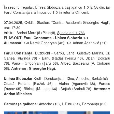
În sezonul regular, Unirea Slobozia a câștigat cu 1-0 la Ovidiu, iar
Farul Constanța s-a impus cu 1-0 în retur la Clinceni.
07.04.2025, Ovidiu, Stadion: "Central-Academia Gheorghe Hagi",
ora: 17:30
Arbitru: Andrei Moroiță (Ploiești),
Spectatori: 1.786
PLAY-OUT: Farul Constanța - Unirea Slobozia 1-1
Au marcat:
1-0 Narek Grigoryan (42), 1-1 Adnan Aganović (71)
Farul Constanța:
Buzbuchi - Sârbu, Larie, Gustavo Marins, Cr.
Ganea (Kiwinda 78) - Banu (Radaslavescu 46), Dican (Doicaru
78), Vână - Grigoryan (Țâru 58), Alibec, Băsceanu (A. Ciobanu
58).
Antrenor: Gheorghe Hagi
.
Unirea Slobozia:
Krell - Dorobanţu, I. Dinu, Antoche, Serbănică -
Coadă, Perianu (Blažek 46) - Afalna (Aganović 68), Purece
(Yusov 65), Bărbuţ (M. Lupu 64) - Vojtuš (Arabuli 78).
Antrenor:
Adrian Mihalcea
.
Cartonaşe galbene:
Antoche (13), I. Dinu (51), Dorobanţu (87)