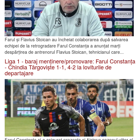
Farul și Flavius Stoican au încheiat colaborarea după salvarea
echipei de la retrogradare Farul Constanța a anunțat marți
despărțirea de antrenorul Flavius Stoican, tehnicianul care...
Liga 1 - baraj menținere/promovare: Farul Constanța
- Chindia Târgoviște 1-1, 4-2 la loviturile de
departajare
Farul Constanța și-a asigurat prezența și &icirc;n sezonul viitor al