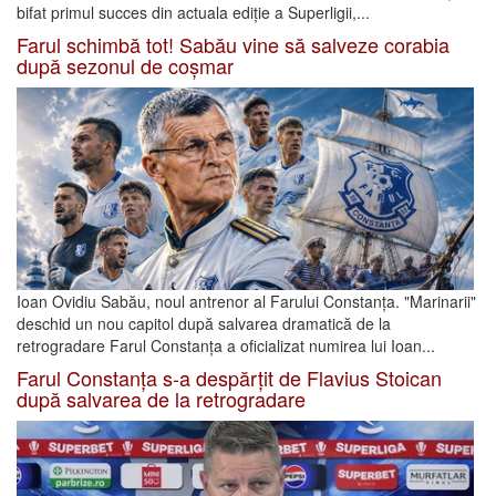
bifat primul succes din actuala ediție a Superligii,...
Farul schimbă tot! Sabău vine să salveze corabia
după sezonul de coșmar
Ioan Ovidiu Sabău, noul antrenor al Farului Constanța. "Marinarii"
deschid un nou capitol după salvarea dramatică de la
retrogradare Farul Constanța a oficializat numirea lui Ioan...
Farul Constanța s-a despărțit de Flavius Stoican
după salvarea de la retrogradare