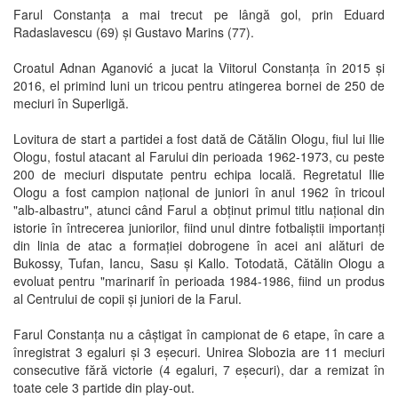
Farul Constanța a mai trecut pe lângă gol, prin Eduard
Radaslavescu (69) și Gustavo Marins (77).
Croatul Adnan Aganović a jucat la Viitorul Constanța în 2015 și
2016, el primind luni un tricou pentru atingerea bornei de 250 de
meciuri în Superligă.
Lovitura de start a partidei a fost dată de Cătălin Ologu, fiul lui Ilie
Ologu, fostul atacant al Farului din perioada 1962-1973, cu peste
200 de meciuri disputate pentru echipa locală. Regretatul Ilie
Ologu a fost campion național de juniori în anul 1962 în tricoul
"alb-albastru", atunci când Farul a obținut primul titlu național din
istorie în întrecerea juniorilor, fiind unul dintre fotbaliștii importanți
din linia de atac a formației dobrogene în acei ani alături de
Bukossy, Tufan, Iancu, Sasu și Kallo. Totodată, Cătălin Ologu a
evoluat pentru "marinarif în perioada 1984-1986, fiind un produs
al Centrului de copii și juniori de la Farul.
Farul Constanța nu a câștigat în campionat de 6 etape, în care a
înregistrat 3 egaluri și 3 eșecuri. Unirea Slobozia are 11 meciuri
consecutive fără victorie (4 egaluri, 7 eșecuri), dar a remizat în
toate cele 3 partide din play-out.