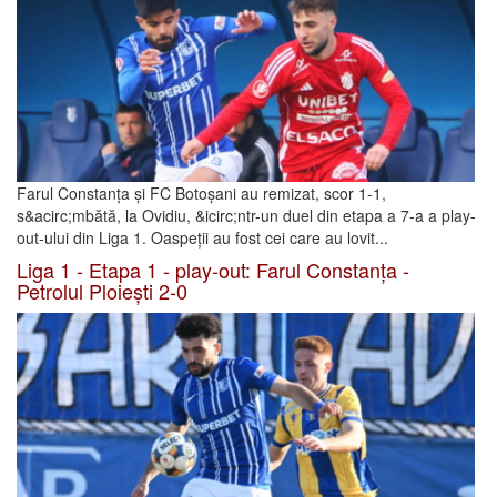
Farul Constanța și FC Botoșani au remizat, scor 1-1,
s&acirc;mbătă, la Ovidiu, &icirc;ntr-un duel din etapa a 7-a a play-
out-ului din Liga 1. Oaspeții au fost cei care au lovit...
Liga 1 - Etapa 1 - play-out: Farul Constanța -
Petrolul Ploiești 2-0