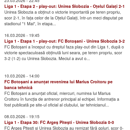
23.03.2026 - 22:45
Liga 1 - Etapa 2 - play-out: Unirea Slobozia - Oțelul Galați 2-1
Unirea Slobozia a obținut o victorie importantă pe teren propriu,
scor 2-1, în fața celor de la Oțelul Galați, într-un meci disputat pe
stadionul "1 Mai", în etapa...
16.03.2026 - 19:45
Liga 1 - Etapa 1 - play-out: FC Botoșani - Unirea Slobozia 3-2
FC Botoșani a început cu dreptul faza play-out din Liga 1, după o
victorie spectaculoasă obținută luni seara, pe teren propriu, scor
3-2 (1-2) cu Unirea Slobozia. Meciul a avut o...
10.03.2026 - 14:00
FC Botoșani a anunțat revenirea lui Marius Croitoru pe
banca tehnică
FC Botoșani a anunțat oficial, miercuri, numirea lui Marius
Croitoru în funcția de antrenor principal al echipei. Informația a
fost publicată pe site-ul oficial al clubului, iar tehnicianul...
08.03.2026 - 19:15
Liga 1 - Etapa 30: FC Argeș Pitești - Unirea Slobozia 0-0
FC Argeș Pitești și Unirea Slobozia au remizat fără goluri, scor 0-