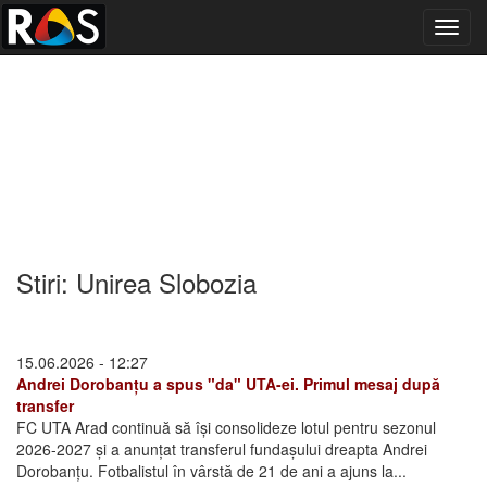
Toggl
navig
Stiri: Unirea Slobozia
15.06.2026 - 12:27
Andrei Dorobanțu a spus "da" UTA-ei. Primul mesaj după
transfer
FC UTA Arad continuă să își consolideze lotul pentru sezonul
2026-2027 și a anunțat transferul fundașului dreapta Andrei
Dorobanțu. Fotbalistul în vârstă de 21 de ani a ajuns la...