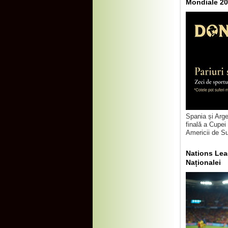
Mondiale 2
Spania și Arge
finală a Cupei
Americii de S
Nations Lea
Naționalei