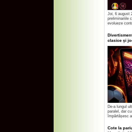
Joi, 6 august 
preliminariile
evolueze contr
Divertisment
clasice și jo
De-a lungul ult
paralel, dar c
împărtășesc am
Cote la pariu