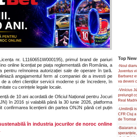
Top New
Licența nr. L1160651W000195), primul brand de pariuri
zino online licențiat pe piața reglementată din România, a
-
Noul diama
ea pentru reînnoirea autorizației sale de operare în țară.
Juventus vi
liniază angajamentul ferm al companiei de a investi pe
Barbarez e
de a oferi clienților servicii moderne și de încredere, în
va deveni 
itate cu cerințele legale locale.
-
Vinícius Jú
prelungit c
ență de 10 ani acordată de Oficiul Național pentru Jocuri
Real Madri
N) în 2016 și valabilă până la 30 iunie 2026, platforma
t confirmarea licențierii din partea ONJN până cel puțin
-
Umilință is
CFR Cluj a 
de Tromsø
ustenabilă în industria jocurilor de noroc online
-
Baiaram a
a
speranțele