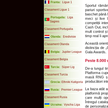
Franta:
Ligue 1
Sportul rămân
pariuri sporti
Clasament Ligue 1
baschet până l
Portugalia:
Liga
meci și live 
Sagres
competiții int
Cash Out, inclu
Clasament Portugalia
mult control și 
timp real îi ap
Olanda:
Eredivisie
Această orient
Clasament Olanda
distincția de 
Gala Awards.
Belgia:
Jupiler League
Clasament Belgia
Peste 8.000 
Turcia:
Süper Lig
De-a lungul ti
Platforma cupri
Clasament Turcia
masă RNG și r
producători int
Grecia:
Ethniki Katigoria
La baza atât a 
Rusia:
Premier League
platformă propr
Clasament Rusia
care mulți op
Întregul catalo
Ucraina:
Vyscha Liga
de personaliz