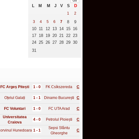
L
M
M
J
V
S
D
1
2
3
4
5
6
7
8
9
10
11
12
13
14
15
16
17
18
19
20
21
22
23
24
25
26
27
28
29
30
31
FC Argeș Pitești
1 - 0
FK Csíkszereda
C
Oțelul Galați
1 - 1
Dinamo București
C
FC Voluntari
1 - 0
FC UTA Arad
C
Universitatea
4 - 0
Petrolul Ploiești
C
Craiova
Sepsi Sfântu
orvinul Hunedoara
1 - 1
C
Gheorghe