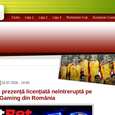
Clubs
Liga 1
Liga 2
Liga 3
Romanian Cup
European Cups
i
03.07.2026 - 14:40
 prezență licențiată neîntreruptă pe
 iGaming din România