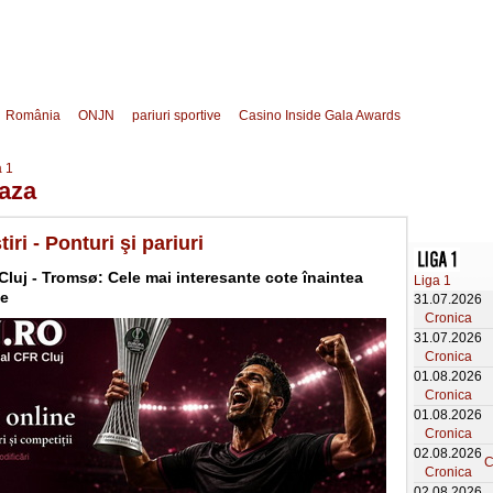
România
ONJN
pariuri sportive
Casino Inside Gala Awards
 1
aza
tiri - Ponturi şi pariuri
Cluj - Tromsø: Cele mai interesante cote înaintea
Liga 1
șe
31.07.2026
Cronica
31.07.2026
Cronica
01.08.2026
Cronica
01.08.2026
Cronica
02.08.2026
C
Cronica
02.08.2026