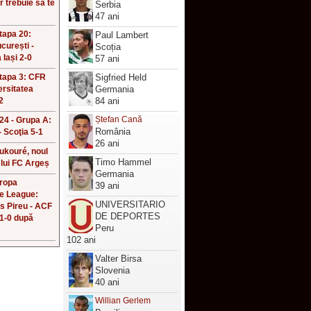
r trebuie să te
Serbia
!
47 ani
Etapa 20:
Paul Lambert
curești -
Scoția
 Iași 2-0
57 ani
Etapa 3: CFR
Sigfried Held
ersitatea
Germania
2
84 ani
Ștefan Cană
4 - Grupa A:
România
 Scoţia 5-1
26 ani
ukouré, noul
Timo Hammel
 lui FC Argeș
Germania
uropa
39 ani
e League:
UNIVERSITARIO
s Pireu - ACF
DE DEPORTES
 1-0 după
Peru
102 ani
Valter Birsa
Slovenia
40 ani
Willian Gerlem