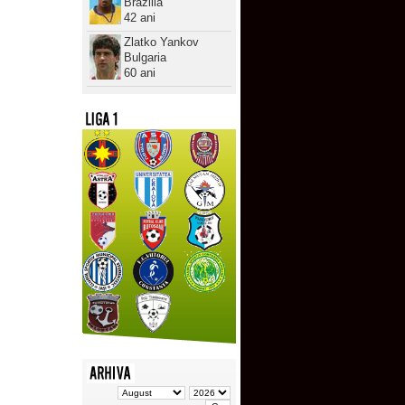
Brazilia
42 ani
Zlatko Yankov
Bulgaria
60 ani