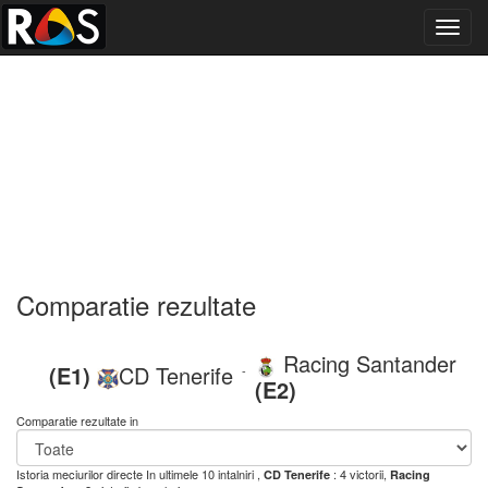
Toggl
navig
Comparatie rezultate
Racing Santander
(E1)
CD Tenerife
-
(E2)
Comparatie rezultate in
Istoria meciurilor directe
In ultimele 10 intalniri ,
: 4 victorii,
CD Tenerife
Racing