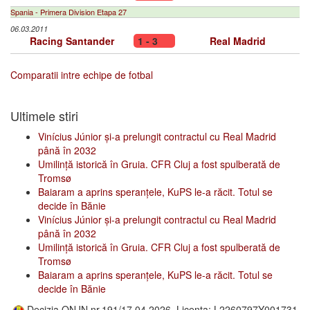
Spania - Primera Division Etapa 27
06.03.2011
Racing Santander
1 - 3
Real Madrid
Comparatii intre echipe de fotbal
Ultimele stiri
Vinícius Júnior și-a prelungit contractul cu Real Madrid
până în 2032
Umilință istorică în Gruia. CFR Cluj a fost spulberată de
Tromsø
Baiaram a aprins speranțele, KuPS le-a răcit. Totul se
decide în Bănie
Vinícius Júnior și-a prelungit contractul cu Real Madrid
până în 2032
Umilință istorică în Gruia. CFR Cluj a fost spulberată de
Tromsø
Baiaram a aprins speranțele, KuPS le-a răcit. Totul se
decide în Bănie
Decizia ONJN nr.191/17.04.2026, Licenta: L2260797Y001731