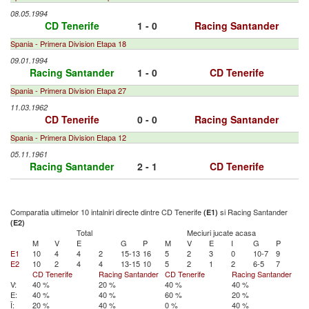
08.05.1994
CD Tenerife
1 - 0
Racing Santander
Spania - Primera Division Etapa 18
09.01.1994
Racing Santander
1 - 0
CD Tenerife
Spania - Primera Division Etapa 27
11.03.1962
CD Tenerife
0 - 0
Racing Santander
Spania - Primera Division Etapa 12
05.11.1961
Racing Santander
2 - 1
CD Tenerife
Comparatia ultimelor 10 intalniri directe dintre CD Tenerife
si Racing Santander
(E1)
(E2)
Total
Meciuri jucate acasa
M
V
E
G
P
M
V
E
I
G
P
E1
10
4
4
2
15-13
16
5
2
3
0
10-7
9
E2
10
2
4
4
13-15
10
5
2
1
2
6-5
7
CD Tenerife
Racing Santander
CD Tenerife
Racing Santander
V:
40 %
20 %
40 %
40 %
E:
40 %
40 %
60 %
20 %
Î:
20 %
40 %
0 %
40 %