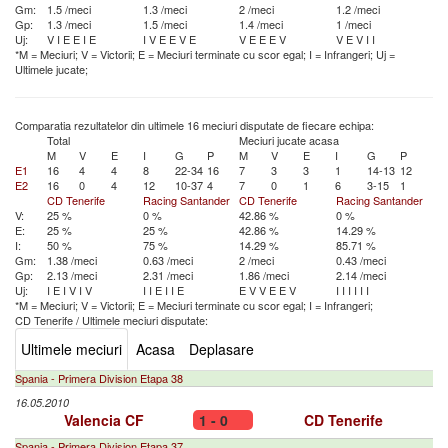
Gm:
1.5 /meci
1.3 /meci
2 /meci
1.2 /meci
Gp:
1.3 /meci
1.5 /meci
1.4 /meci
1 /meci
Uj:
V
I
E
E
I
E
I
V
E
E
V
E
V
E
E
E
V
V
E
V
I
I
*M = Meciuri; V = Victorii; E = Meciuri terminate cu scor egal; I = Infrangeri; Uj =
Ultimele jucate;
Comparatia rezultatelor din ultimele 16 meciuri disputate de fiecare echipa:
Total
Meciuri jucate acasa
M
V
E
I
G
P
M
V
E
I
G
P
E1
16
4
4
8
22-34
16
7
3
3
1
14-13
12
E2
16
0
4
12
10-37
4
7
0
1
6
3-15
1
CD Tenerife
Racing Santander
CD Tenerife
Racing Santander
V:
25 %
0 %
42.86 %
0 %
E:
25 %
25 %
42.86 %
14.29 %
I:
50 %
75 %
14.29 %
85.71 %
Gm:
1.38 /meci
0.63 /meci
2 /meci
0.43 /meci
Gp:
2.13 /meci
2.31 /meci
1.86 /meci
2.14 /meci
Uj:
I
E
I
V
I
V
I
I
E
I
I
E
E
V
V
E
E
V
I
I
I
I
I
I
*M = Meciuri; V = Victorii; E = Meciuri terminate cu scor egal; I = Infrangeri;
CD Tenerife
/
Ultimele meciuri disputate:
Ultimele meciuri
Acasa
Deplasare
Spania - Primera Division Etapa 38
16.05.2010
Valencia CF
1 - 0
CD Tenerife
Spania - Primera Division Etapa 37