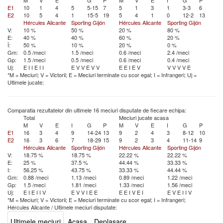
M
V
E
G
P
M
V
E
I
G
P
E1
10
1
4
5
5-15
7
5
1
3
1
3-3
6
E2
10
5
4
1
15-5
19
5
4
1
0
12-2
13
Hércules Alicante
Sporting Gijón
Hércules Alicante
Sporting Gijón
V:
10 %
50 %
20 %
80 %
E:
40 %
40 %
60 %
20 %
Î:
50 %
10 %
20 %
0 %
Gm:
0.5 /meci
1.5 /meci
0.6 /meci
2.4 /meci
Gp:
1.5 /meci
0.5 /meci
0.6 /meci
0.4 /meci
Uj:
E
I
I
E
I
I
E
V
V
E
V
V
E
E
I
E
V
V
V
V
V
E
*M = Meciuri; V = Victorii; E = Meciuri terminate cu scor egal; I = Infrangeri; Uj =
Ultimele jucate;
Comparatia rezultatelor din ultimele 16 meciuri disputate de fiecare echipa:
Total
Meciuri jucate acasa
M
V
E
I
G
P
M
V
E
I
G
P
E1
16
3
4
9
14-24
13
9
2
4
3
8-12
10
E2
16
3
6
7
18-29
15
9
2
3
4
11-14
9
Hércules Alicante
Sporting Gijón
Hércules Alicante
Sporting Gijón
V:
18.75 %
18.75 %
22.22 %
22.22 %
E:
25 %
37.5 %
44.44 %
33.33 %
I:
56.25 %
43.75 %
33.33 %
44.44 %
Gm:
0.88 /meci
1.13 /meci
0.89 /meci
1.22 /meci
Gp:
1.5 /meci
1.81 /meci
1.33 /meci
1.56 /meci
Uj:
E
I
E
I
I
V
E
V
V
I
E
E
E
E
I
V
E
I
E
V
E
I
I
V
*M = Meciuri; V = Victorii; E = Meciuri terminate cu scor egal; I = Infrangeri;
Hércules Alicante
/
Ultimele meciuri disputate:
Ultimele meciuri
Acasa
Deplasare