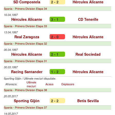
SD Compostela
2 - 2
Hércules Alicante
Spania - Primera Division Etapa 34
16.04.1997
Hércules Alicante
3 - 1
CD Tenerife
Spania - Primera Division Etapa 33
13.04.1997
Real Zaragoza
2 - 0
Hércules Alicante
Spania - Primera Division Etapa 32
06.04.1997
Hércules Alicante
2 - 1
Real Sociedad
Spania - Primera Division Etapa 31
30.03.1997
Racing Santander
1 - 2
Hércules Alicante
Sporting Gijón
/
Ultimele meciuri disputate:
Ultimele
Afiseaza:
Acasa
Deplasare
meciuri
Spania - Primera Division Etapa 38
20.05.2017
Sporting Gijón
2 - 2
Betis Sevilla
Spania - Primera Division Etapa 37
14.05.2017