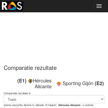
Toggl
navig
Comparatie rezultate
(E1)
Hércules
Sporting Gijón
(E2)
-
Alicante
Comparatie rezultate in
Istoria meciurilor directe
In ultimele 10 intalniri ,
: o victorie,
Hércules Alicante