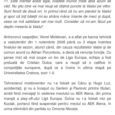
11. Este meritat acest egal, roadele muncii mele abia acum se
văd. Nu ştiu cine va mai reuşi să obţină puncte la Vaslui pe viitor.
Sunt fericit de două ori, în primul rând că nu am pierdut la Vaslui
şi apoi că toţi băieţii mi-au strâns mâna îniante de meci şi după,
ceea ce mă satisface cel mai mult. Consider că mi-am făcut pe
deplin meseria la Vaslui
".
Antrenorul oaspeţilor, Viorel Moldovan, s-a aflat pe banca tehnică
a vasluienilor din 1 noiembrie 2008 până cu 3 etape înaintea
finalului de sezon, atunci când, din cauza rezultatelor slabe şi de
comun acord cu Adrian Porumboiu, a decis să renunţe funcţie. Cu
şanse mici să mai ocupe un loc de Liga Europa, echipa a fost
preluată de Cristian Dulca, care a reuşit să o califice în
competiţiile europene, după ce a învins în ultima etapă pe
Universitatea Craiova, scor 1-0.
Tehnicianul moldovenilor nu i-a folosit pe Cânu şi Hugo Luz,
accidentaţi, şi nu a început cu Gerlem şi Pavlovic printre titulari,
ambii fiind menajaţi în vederea meciului cu AEK Atena, din prima
manşă a play-off-ului Ligii Europa. Dulca nu l-a folosit nici pe
Kuciak, portarul fiind suspendat pentru meciul cu AEK Atena, în
urma eliminării din partida cu Omonia Nicosia.