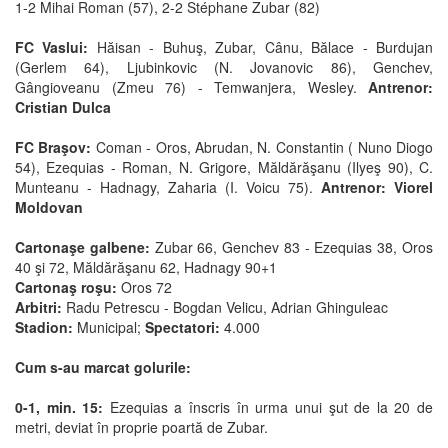
1-2 Mihai Roman (57), 2-2 Stéphane Zubar (82)
FC Vaslui:
Hăisan - Buhuş, Zubar, Cânu, Bălace - Burdujan
(Gerlem 64), Ljubinkovic (N. Jovanovic 86), Genchev,
Gângioveanu (Zmeu 76) - Temwanjera, Wesley.
Antrenor:
Cristian Dulca
FC Braşov:
Coman - Oros, Abrudan, N. Constantin ( Nuno Diogo
54), Ezequias - Roman, N. Grigore, Măldărăşanu (Ilyeş 90), C.
Munteanu - Hadnagy, Zaharia (I. Voicu 75).
Antrenor: Viorel
Moldovan
Cartonaşe galbene:
Zubar 66, Genchev 83 - Ezequias 38, Oros
40 şi 72, Măldărăşanu 62, Hadnagy 90+1
Cartonaş roşu:
Oros 72
Arbitri:
Radu Petrescu - Bogdan Velicu, Adrian Ghinguleac
Stadion:
Municipal;
Spectatori:
4.000
Cum s-au marcat golurile:
0-1, min. 15:
Ezequias a înscris în urma unui şut de la 20 de
metri, deviat în proprie poartă de Zubar.