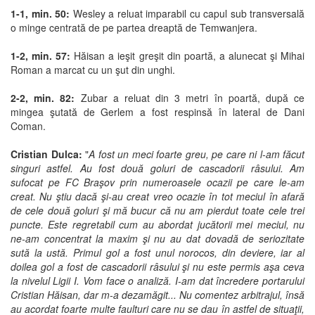
1-1, min. 50:
Wesley a reluat imparabil cu capul sub transversală
o minge centrată de pe partea dreaptă de Temwanjera.
1-2, min. 57:
Hăisan a ieşit greşit din poartă, a alunecat şi Mihai
Roman a marcat cu un şut din unghi.
2-2, min. 82:
Zubar a reluat din 3 metri în poartă, după ce
mingea şutată de Gerlem a fost respinsă în lateral de Dani
Coman.
Cristian Dulca:
"
A fost un meci foarte greu, pe care ni l-am făcut
singuri astfel. Au fost două goluri de cascadorii râsului. Am
sufocat pe FC Braşov prin numeroasele ocazii pe care le-am
creat. Nu ştiu dacă şi-au creat vreo ocazie în tot meciul în afară
de cele două goluri şi mă bucur că nu am pierdut toate cele trei
puncte. Este regretabil cum au abordat jucătorii mei meciul, nu
ne-am concentrat la maxim şi nu au dat dovadă de seriozitate
sută la ustă. Primul gol a fost unul norocos, din deviere, iar al
doilea gol a fost de cascadorii râsului şi nu este permis aşa ceva
la nivelul Ligii I. Vom face o analiză. I-am dat încredere portarului
Cristian Hăisan, dar m-a dezamăgit... Nu comentez arbitrajul, însă
au acordat foarte multe faulturi care nu se dau în astfel de situaţii,