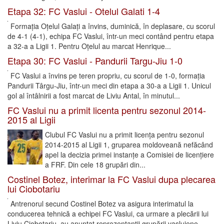
Etapa 32: FC Vaslui - Otelul Galati 1-4
Formația Oțelul Galați a învins, duminică, în deplasare, cu scorul
de 4-1 (4-1), echipa FC Vaslui, într-un meci contând pentru etapa
a 32-a a Ligii 1. Pentru Oțelul au marcat Henrique...
Etapa 30: FC Vaslui - Pandurii Targu-Jiu 1-0
FC Vaslui a învins pe teren propriu, cu scorul de 1-0, formația
Pandurii Târgu-Jiu, într-un meci din etapa a 30-a a Ligii 1. Unicul
gol al întâlnirii a fost marcat de Liviu Antal, în minutul...
FC Vaslui nu a primit licenta pentru sezonul 2014-
2015 al Ligii
Clubul FC Vaslui nu a primit licența pentru sezonul
2014-2015 al Ligii 1, gruparea moldoveană nefăcând
apel la decizia primei instanțe a Comisiei de licențiere
a FRF. Din cele 18 grupări din...
Costinel Botez, interimar la FC Vaslui dupa plecarea
lui Ciobotariu
Antrenorul secund Costinel Botez va asigura interimatul la
conducerea tehnică a echipei FC Vaslui, ca urmare a plecării lui
Liviu Ciobotariu, au anunțat reprezentanții grupării vasluiene....