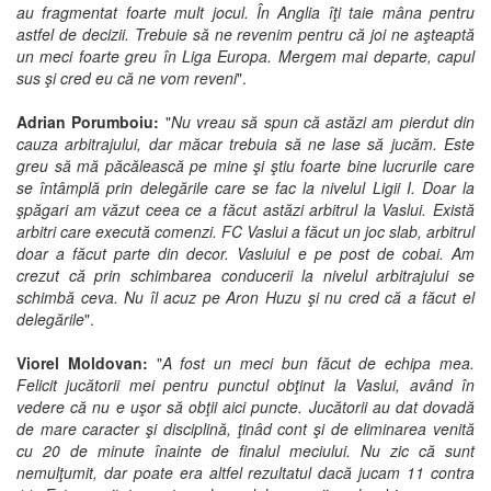
au fragmentat foarte mult jocul. În Anglia îţi taie mâna pentru
astfel de decizii. Trebuie să ne revenim pentru că joi ne aşteaptă
un meci foarte greu în Liga Europa. Mergem mai departe, capul
sus şi cred eu că ne vom reveni
".
Adrian Porumboiu:
"
Nu vreau să spun că astăzi am pierdut din
cauza arbitrajului, dar măcar trebuia să ne lase să jucăm. Este
greu să mă păcălească pe mine şi ştiu foarte bine lucrurile care
se întâmplă prin delegările care se fac la nivelul Ligii I. Doar la
şpăgari am văzut ceea ce a făcut astăzi arbitrul la Vaslui. Există
arbitri care execută comenzi. FC Vaslui a făcut un joc slab, arbitrul
doar a făcut parte din decor. Vasluiul e pe post de cobai. Am
crezut că prin schimbarea conducerii la nivelul arbitrajului se
schimbă ceva. Nu îl acuz pe Aron Huzu şi nu cred că a făcut el
delegările
".
Viorel Moldovan:
"
A fost un meci bun făcut de echipa mea.
Felicit jucătorii mei pentru punctul obţinut la Vaslui, având în
vedere că nu e uşor să obţii aici puncte. Jucătorii au dat dovadă
de mare caracter şi disciplină, ţinâd cont şi de eliminarea venită
cu 20 de minute înainte de finalul meciului. Nu zic că sunt
nemulţumit, dar poate era altfel rezultatul dacă jucam 11 contra