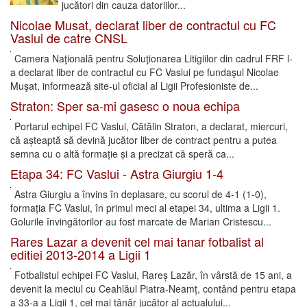
jucători din cauza datoriilor...
Nicolae Musat, declarat liber de contractul cu FC
Vaslui de catre CNSL
Camera Naţională pentru Soluţionarea Litigiilor din cadrul FRF l-
a declarat liber de contractul cu FC Vaslui pe fundaşul Nicolae
Muşat, informează site-ul oficial al Ligii Profesioniste de...
Straton: Sper sa-mi gasesc o noua echipa
Portarul echipei FC Vaslui, Cătălin Straton, a declarat, miercuri,
că așteaptă să devină jucător liber de contract pentru a putea
semna cu o altă formație și a precizat că speră ca...
Etapa 34: FC Vaslui - Astra Giurgiu 1-4
Astra Giurgiu a învins în deplasare, cu scorul de 4-1 (1-0),
formația FC Vaslui, în primul meci al etapei 34, ultima a Ligii 1.
Golurile învingătorilor au fost marcate de Marian Cristescu...
Rares Lazar a devenit cel mai tanar fotbalist al
editiei 2013-2014 a Ligii 1
Fotbalistul echipei FC Vaslui, Rareș Lazăr, în vârstă de 15 ani, a
devenit la meciul cu Ceahlăul Piatra-Neamț, contând pentru etapa
a 33-a a Ligii 1, cel mai tânăr jucător al actualului...