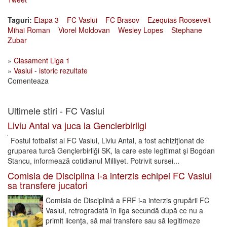
Taguri:
Etapa 3
FC Vaslui
FC Brasov
Ezequias Roosevelt
Mihai Roman
Viorel Moldovan
Wesley Lopes
Stephane
Zubar
»
Clasament Liga 1
»
Vaslui - istoric rezultate
Comenteaza
Ultimele stiri - FC Vaslui
Liviu Antal va juca la Genclerbirligi
Fostul fotbalist al FC Vaslui, Liviu Antal, a fost achiziţionat de
gruparea turcă Gençlerbirliği SK, la care este legitimat şi Bogdan
Stancu, informează cotidianul Milliyet. Potrivit sursei...
Comisia de Disciplina i-a interzis echipei FC Vaslui
sa transfere jucatori
Comisia de Disciplină a FRF i-a interzis grupării FC
Vaslui, retrogradată în liga secundă după ce nu a
primit licenţa, să mai transfere sau să legitimeze